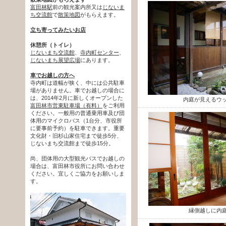
富田林駅
前の観光案内所又は
じないま
ち交流館
で
散策地図
がもらえます。
立ち寄ってみたいお店
休憩所（トイレ）
じないまち交流館
、
寺内町センター
、
じないまち展望広場
にあります。
車でお越しの方へ
寺内町は道幅が狭く、中には公共駐車
場がありません。車でお越しの場合に
は、2014年2月に新しくオープンした
内庭が見えるウ
富田林市営東駐車場（有料）
をご利用
ください。一般用の普通乗用車及び団
体用のマイクロバス（1台分、市役所
に要事前予約）を駐車できます。重要
文化財・旧杉山家住宅まで徒歩5分、
じないまち交流館まで徒歩15分。
尚、団体用の大型観光バスでお越しの
場合は、富田林市役所にお問い合わせ
ください。宜しくご協力をお願いしま
す。
縁側越しに内