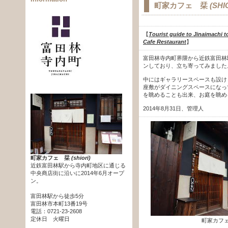
町家カフェ 栞
(SHI
【
Tourist guide to Jinaimachi to
Cafe Restaurant
】
富田林寺内町界隈から近鉄富田林
ンしており、立ち寄ってみました
中にはギャラリースペースも設け
座敷がダイニングスペースになっ
を眺めることも出来、お庭を眺め
2014年8月31日、管理人
町家カフェ 栞
(shiori)
近鉄富田林駅から寺内町地区に通じる
中央商店街に沿いに2014年6月オープ
ン。
富田林駅から徒歩5分
富田林市本町13番19号
電話：0721-23-2608
定休日 火曜日
町家カフ