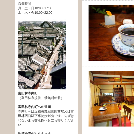
営業時間
月・土・日10:00~17:00
水・木・金10:00~22:00
富田林寺内町
（富田林市提供、禁無断転載）
富田林寺内町への道順
寺内町へは近鉄長野線
富田林駅
又は富
田林西口駅下車徒歩10分です。先ずは
じないまち交流館
へお立ち寄りくださ
い。
散策地図がもらえます