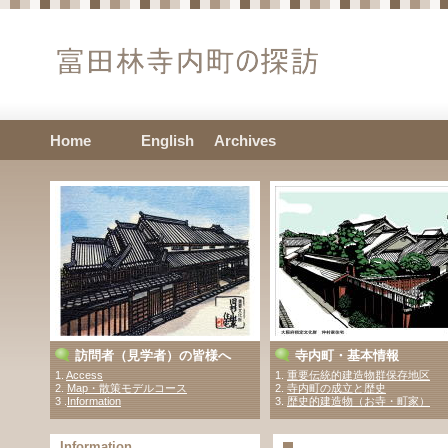
Home
English
Archives
訪問者（見学者）の皆様へ
寺内町・基本情報
1.
Access
1.
重要伝統的建造物群保存地区
2.
Map・散策モデルコース
2.
寺内町の成立と歴史
3 .
Information
3.
歴史的建造物（お寺・町家）
Information