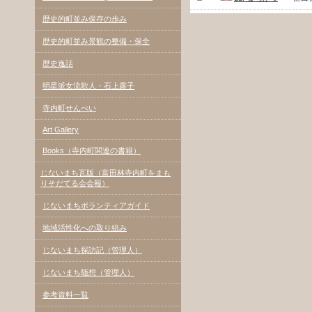
歴史的町並み保存の歩み
歴史的町並み景観の整備・保全
歴史逸話
明星派女流歌人・石上露子
寺内町せんべい
Art Gallery
Books（寺内町関連の書籍）
じないまち瓦版（富田林寺内町をまも
りそだてる会会報）
じないまちボランティアガイド
地域活性化への取り組み
じないまち探訪記（管理人）
じないまち随想（管理人）
参考資料一覧