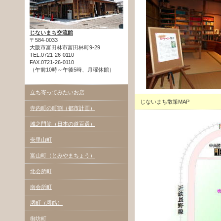
じないまち交流館
〒584-0033
大阪市富田林市富田林町9-29
TEL.0721-26-0110
FAX.0721-26-0110
（午前10時～午後5時、月曜休館）
立ち寄ってみたいお店
じないまち散策MAP
寺内町の町割（都市計画）
城之門筋（日本の道百選）
壱里山町
富山町（とみやまちょう）
北会所町
南会所町
堺町（堺筋）
御坊町