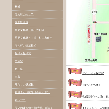
林町
寺内町の入り口
東高野街道
重要文化財・興正寺別院
重要文化財・（旧）杉山家住宅
寺内町の建築様式
屋根・屋根瓦
虫籠窓
格子窓
じないまち探訪記
土蔵
煙だしの越屋根
じないまち随想
鐘馗さん（魔除けの瓦人形）
地域活性化への取り組
袖うだつ
歴史的建造物一覧(寺院・町家）
LLPまちかつ
～富田林