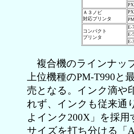
PX
PX
Ａ３ノビ
対応プリンタ
PM
E-
コンパクト
E-
プリンタ
E-
複合機のラインナップ
上位機種のPM-T990と
売となる。インク滴や
れず、インクも従来通り
よインク200X」を採
サイズを打ち分ける「Adv