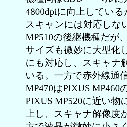
4800dpiに向上してい
スキャンには対応しない。PI
MP510の後継機種だ
サイズも微妙に大型化
にも対応し、スキャナ解像
いる。一方で赤外線通信
MP470はPIXUS MP
PIXUS MP520に近
上し、スキャナ解像度が2
方で液晶が微妙に小さ