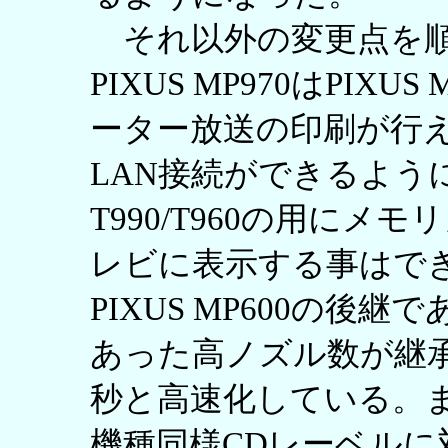
それ以外の変更点を順
PIXUS MP970はPIX
ーター放送の印刷が行
LAN接続ができるよう
T990/T960の用に
レビに表示する事はできない
PIXUS MP600の後継で
あった高ノズル数が継承
秒と高速化している。
機種同様CDレーベル