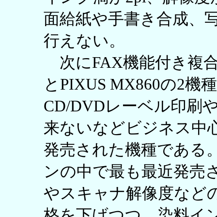
面給紙や手書き合成、
行えない。
次にFAX機能付き複合機で
とPIXUS MX860の
CD/DVDレーベル印
来ないなどビジネス中
発売された機種である。一
ンの中で最も最近発売
やスキャナ解像度など
格を下げつつ、染料イン