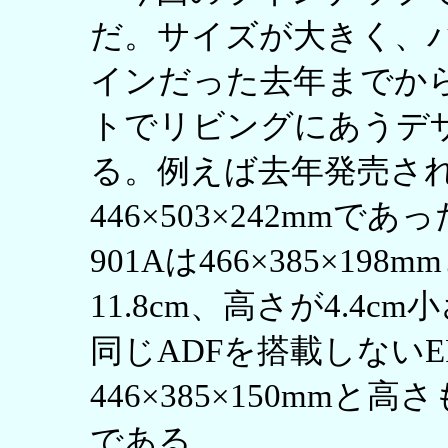
だ。サイズが大きく、
インだった去年までか
トでリビングにあうデ
る。例えば去年発売された
446×503×242mmで
901Aは466×385×1
11.8cm、高さが4.4c
同じADFを搭載しないEP
446×385×150mmと
である。