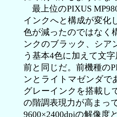
最上位のPIXUS MP9
インクへと構成が変化
色が減ったのではなく
ンクのブラック、シア
う基本4色に加えて文
前と同じだ。前機種のPI
ンとライトマゼンダであっ
グレーインクを搭載し
の階調表現力が高まって
9600×2400dpiの