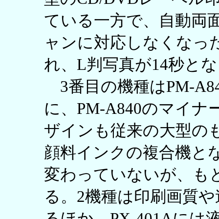
ている一方で、自動両
ャンに対応しなくなっ
れ、L判写真が14秒と
3番目の機種はPM-A8
に、PM-A840のマイ
ザインも従来の大型のものだ
顔料インクの複合機と
変わっていないが、も
る。2機種は印刷画質
るほか、PX-401Aに