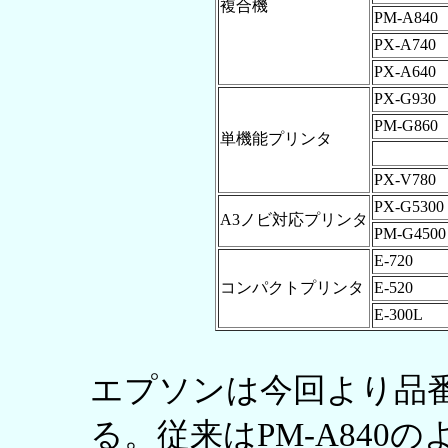
複合機
PM-A840
PX-A740
PX-A640
PX-G930
PM-G860
単機能プリンタ
PX-V780
PX-G5300
A3ノビ対応プリンタ
PM-G4500
E-720
コンパクトプリンタ
E-520
E-300L
エプソンは今回より品
る。従来はPM-A840