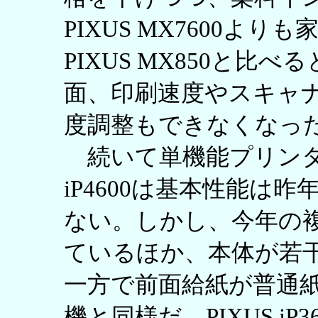
PIXUS MX7600よ
PIXUS MX850と比
面、印刷速度やスキャ
度調整もできなくなっ
続いて単機能プリンタを
iP4600は基本性能は昨年
ない。しかし、今年の
ているほか、本体が若
一方で前面給紙が普通
機と同様だ。PIXUS iP36