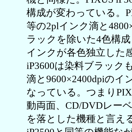
構成が変わっている。PIX
等の2plインク滴と4800
ラックを除いた4色構
インクが各色独立した感
iP3600は染料ブラック
滴と9600×2400dp
なっている。つまりPIXU
動両面、CD/DVDレ
を落とした機種と言える。PI