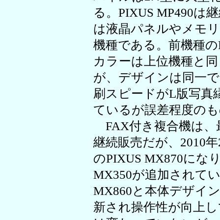
る。PIXUS MP490は
は液晶パネルやメモリ
機種である。前機種のPI
カラーは上位機種と同
が、デザインは同一で
刷スピードがL版写真縁
ているが誤差程度のも
FAX付き複合機は、最上
継続販売だが、2010年2
のPIXUS MX870に
MX350が追加されている。
MX860と本体デザ
新され操作性が向上し