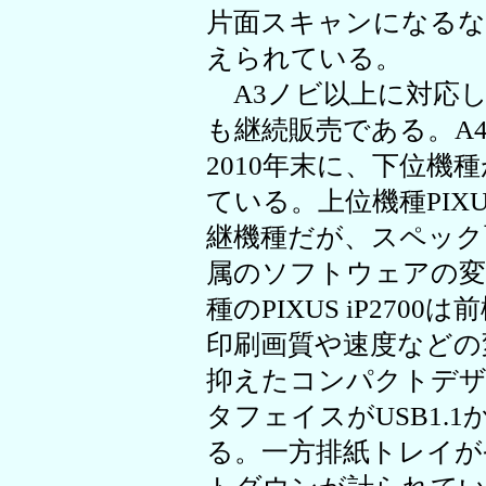
片面スキャンになるな
えられている。
A3ノビ以上に対応し
も継続販売である。A
2010年末に、下位機
ている。上位機種PIXUS i
継機種だが、スペック
属のソフトウェアの変
種のPIXUS iP2700は
印刷画質や速度などの
抑えたコンパクトデ
タフェイスがUSB1.1
る。一方排紙トレイが