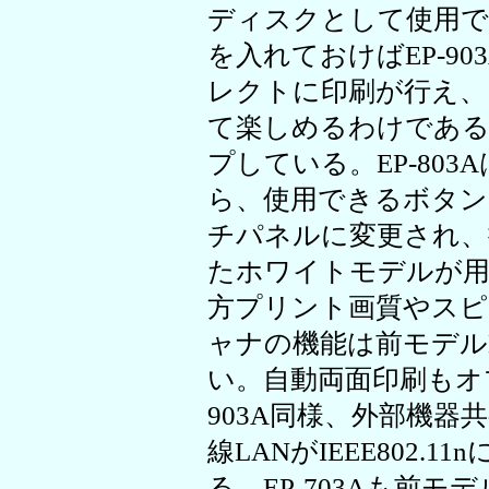
ディスクとして使用で
を入れておけばEP-9
レクトに印刷が行え、
て楽しめるわけである
プしている。EP-80
ら、使用できるボタン
チパネルに変更され、
たホワイトモデルが用
方プリント画質やスピ
ャナの機能は前モデルE
い。自動両面印刷もオ
903A同様、外部機
線LANがIEEE802.
る。EP-703Aも前モ