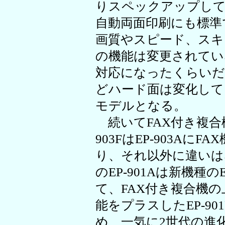
りスペックアップして
自動両面印刷にも標準
画質やスピード、スキ
の機能は変更されていない
対応になったくらいだ
どハード面は変化してい
モデルとなる。
続いてFAX付き複合
903FはEP-903Aに
り、それ以外に違いは
のEP-901Aは新機種の
て、FAX付き複合機の上
能をプラスしたEP-9
め、一気に2世代の進化