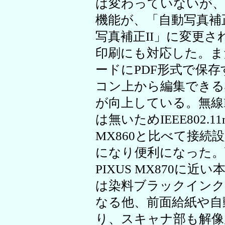
は変わっていないが、
機能が、「自動写真補
写真補正II」に変更さ
印刷にも対応した。ま
ードにPDF形式で保存
コン上から編集できる
が向上している。無線L
は無いためIEEE802.
MX860と比べて接続
になり便利になった。下位
PIXUS MX870に
は染料ブラックインク
なる他、前面給紙や自
り、スキャナ部も解像