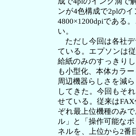
成で4plのインク滴で解像
ンが4色構成で2plの
4800×1200dpi
い。
ただし今回は各社デ
ている。エプソンは従
給紙のみのすっきりし
も小型化、本体カラー
周辺機器らしさを減ら
してきた。今回もそれ
せている。従来はFAX
ぞれ最上位機種のみで
ル」と「操作可能なボ
ネルを、上位から2番