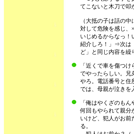
てこないと木刀で叩
（大抵の子は話の中
対して危険を感じ、
いじめるからなっ！
紹介しろ！」⇒次は
ど」と同じ内容を繰
「近くで車を傷つけ
でやったらしい。兄
やろ。電話番号と住
では、母親が泣きを入
「俺はやくざのもん
何回もやられて親分
いけど、犯人がお前
る。
犯人はお前か？（「