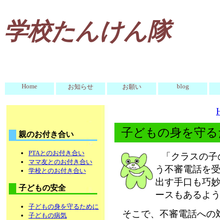
学校たんけん隊
Home
blog
お知らせ
お願い
子どもの身を守る
親のお付き合い
PTAとのお付き合い
「クラスの子
ママ友とのお付き合い
う不審電話を
学校とのお付き合い
出す手口も巧
子どもの安全
ースもあるよ
子どもの身を守るために
そこで、不審電話への
子どもの病気