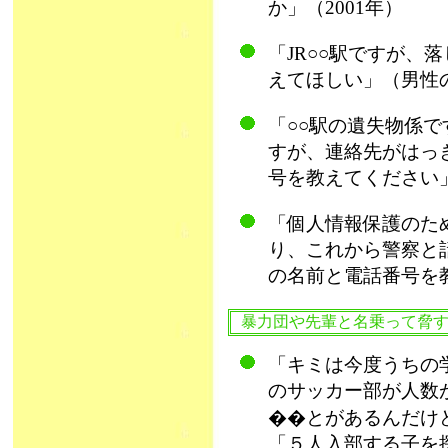
か」（2001年）
「JR○○駅ですが、
えてほしい」（男性の
「○○駅の遺失物係
すが、連絡先がはっ
号を教えてください」
「個人情報保護のた
り、これから警察と
の名前と電話番号を教
暴力団や先輩と名乗って脅
「キミは今度うちの
のサッカー部が人数
��とがあるんだけ
「５人入部する子を