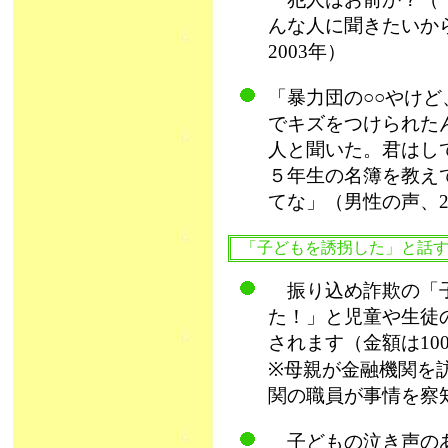
んな人に聞きたいか
2003年）
「暴力団の○○やけど
でキズをつけられた
人と聞いた。君はし
５年生の名簿を教え
てな」（男性の声、2
「子どもを誘拐した」と話
振り込め詐欺の「子
た！」と児童や生徒
されます（金額は100
※母親が金融機関を
関の職員が事情を察
子どもの泣き声のあ