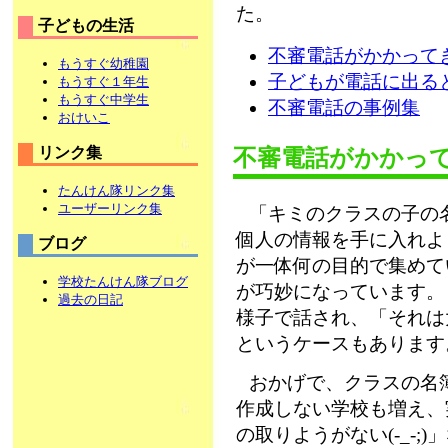
た。
子どもの生活
不審電話がかかって
もうすぐ幼稚園
子どもが電話に出る
もうすぐ１年生
もうすぐ中学生
不審電話の事例集
おけいこ
リンク集
不審電話がかかっ
たんけん隊リンク集
ユーザーリンク集
「キミのクラスの子の
個人の情報を手に入れよ
ブログ
が一体何の目的で集めて
学校たんけん隊ブログ
が巧妙になっています。
過去の日記
様子で話され、「それは
というケースもあります
おかげで、クラスの名
作成しない学校も増え、
の取りようがない(-_-