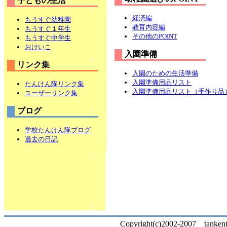
子どもの生活
経済編
もうすぐ幼稚園
教育内容編
もうすぐ１年生
その他のPOINT
もうすぐ中学生
おけいこ
入園準備
リンク集
入園のための生活準備
入園準備用品リスト
たんけん隊リンク集
入園準備用品リスト（手作り品
ユーザーリンク集
ブログ
学校たんけん隊ブログ
過去の日記
Copyright(c)2002-2007 tankentai