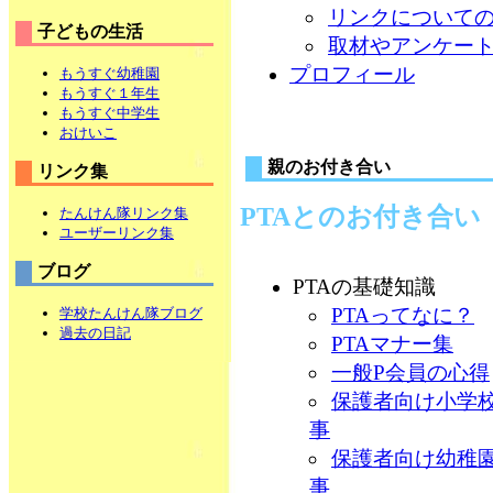
リンクについて
子どもの生活
取材やアンケー
プロフィール
もうすぐ幼稚園
もうすぐ１年生
もうすぐ中学生
おけいこ
親のお付き合い
リンク集
PTAとのお付き合い
たんけん隊リンク集
ユーザーリンク集
ブログ
PTAの基礎知識
PTAってなに？
学校たんけん隊ブログ
過去の日記
PTAマナー集
一般P会員の心得
保護者向け小学校
事
保護者向け幼稚園
事