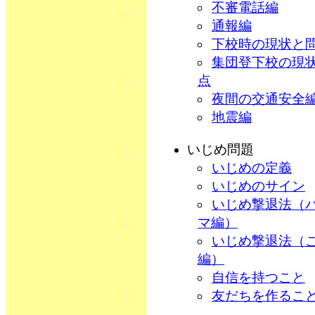
不審電話編
通報編
下校時の現状と
集団登下校の現
点
夜間の交通安全
地震編
いじめ問題
いじめの定義
いじめのサイン
いじめ撃退法（
マ編）
いじめ撃退法（
編）
自信を持つこと
友だちを作るこ