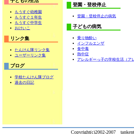
子どもの生活
登園・登校停止
もうすぐ幼稚園
登園・登校停止の病気
もうすぐ１年生
もうすぐ中学生
子どもの病気
おけいこ
乗り物酔い
リンク集
インフルエンザ
食中毒
たんけん隊リンク集
熱中症
ユーザーリンク集
アレルギーっ子の学校生活（ア
ブログ
学校たんけん隊ブログ
過去の日記
Copyright(c)2002-2007 tankentai