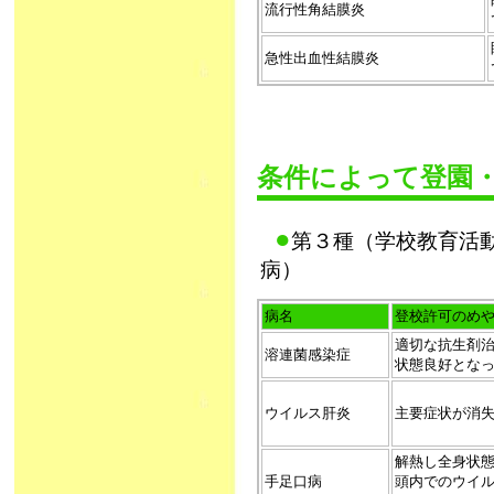
流行性角結膜炎
急性出血性結膜炎
条件によって登園
●
第３種（学校教育活
病）
病名
登校許可のめ
適切な抗生剤治
溶連菌感染症
状態良好とな
ウイルス肝炎
主要症状が消
解熱し全身状
手足口病
頭内でのウイ