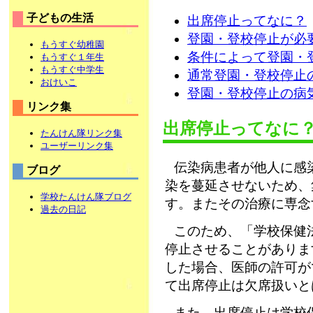
子どもの生活
出席停止ってなに？
登園・登校停止が必
もうすぐ幼稚園
条件によって登園・
もうすぐ１年生
もうすぐ中学生
通常登園・登校停止
おけいこ
登園・登校停止の病
リンク集
出席停止ってなに
たんけん隊リンク集
ユーザーリンク集
伝染病患者が他人に感
ブログ
染を蔓延させないため、
学校たんけん隊ブログ
す。またその治療に専念
過去の日記
このため、「学校保健
停止させることがありま
した場合、医師の許可が
て出席停止は欠席扱いと
また、出席停止は学校