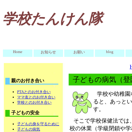
学校たんけん隊
Home
blog
お知らせ
お願い
子どもの病気（登
親のお付き合い
PTAとのお付き合い
学校や幼稚園
ママ友とのお付き合い
ると、あっと
学校とのお付き合い
す。
子どもの安全
そこで学校保健法では
子どもの身を守るために
校の休業（学級閉鎖や学
子どもの病気