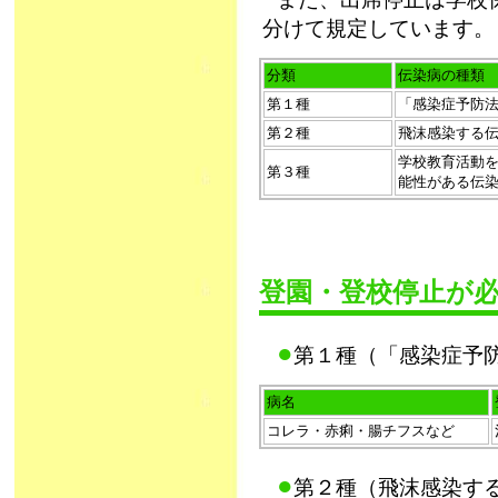
分けて規定しています。
分類
伝染病の種類
第１種
「感染症予防
第２種
飛沫感染する
学校教育活動
第３種
能性がある伝
登園・登校停止が
●
第１種（「感染症予防
病名
コレラ・赤痢・腸チフスなど
●
第２種（飛沫感染す