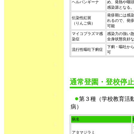
ヘルパンギーナ
め、発熱や咽
感染源となる
発疹期には感
伝染性紅斑
れるので、発
（りんご病）
可能
マイコプラズマ感
感染力の強い
染症
全身状態良好
下痢・嘔吐か
流行性嘔吐下痢症
可
通常登園・登校停
●
第３種（学校教育活
病）
病名
アタマジラミ