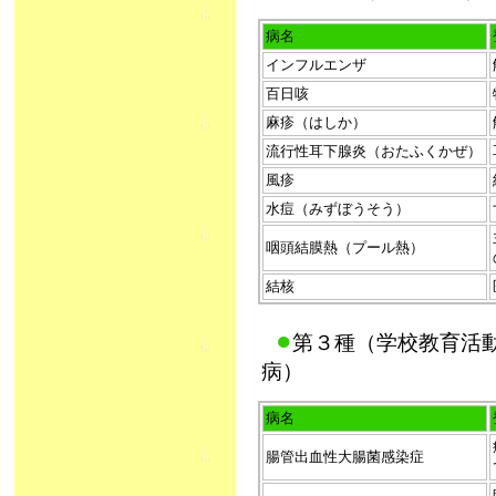
病名
インフルエンザ
百日咳
麻疹（はしか）
流行性耳下腺炎（おたふくかぜ）
風疹
水痘（みずぼうそう）
咽頭結膜熱（プール熱）
結核
●
第３種（学校教育活
病）
病名
腸管出血性大腸菌感染症