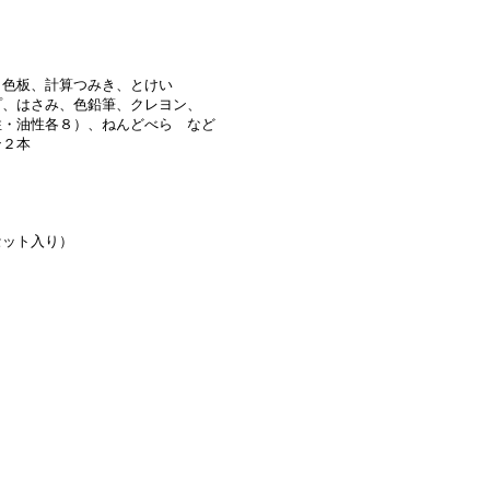
色板、計算つみき、とけい
、はさみ、色鉛筆、クレヨン、
性各８）、ねんどべら など
ン２本
セット入り）