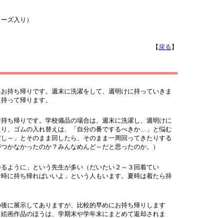
ューズ入り）
【
戻る
】
お持ち帰りです。週末に洗濯をして、週明けに持っていきま
に持って帰ります。
持ち帰りです。学校備品の場合は、週末に洗濯し、週明けに
たり、ゴムの入れ替えは、「自分の番でするべきか…」と悩む
だし～」とそのまま回したら、そのまま一周回ってきたりする
がつかなかったのか？みんなめんど～だと思ったのか。）
るように」という先生が多い（だいたい２～３回着てい
な時に持ち帰ればいいよ」という人もいます。夏時は着たら持
後に展示してありますが、比較的早めにお持ち帰りします
。絵画作品のほうは、学期末や学年末にまとめて返却されま