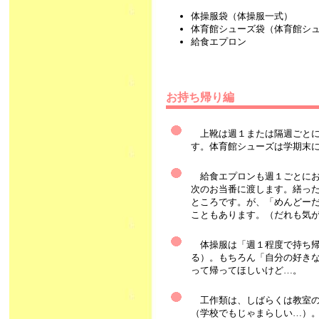
体操服袋（体操服一式）
体育館シューズ袋（体育館シ
給食エプロン
お持ち帰り編
上靴は週１または隔週ごとに
す。体育館シューズは学期末
給食エプロンも週１ごとにお
次のお当番に渡します。繕っ
ところです。が、「めんどー
こともあります。（だれも気
体操服は「週１程度で持ち帰
る）。もちろん「自分の好き
って帰ってほしいけど…。
工作類は、しばらくは教室の
（学校でもじゃまらしい…）