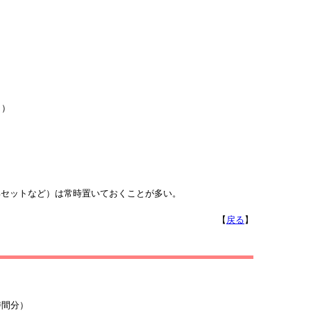
）
き）
セットなど）は常時置いておくことが多い。
【
戻る
】
時間分）