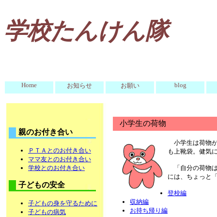
学校たんけん隊
Home
blog
お知らせ
お願い
小学生の荷物
親のお付き合い
小学生は荷物
ＰＴＡとのお付き合い
も上靴袋。健気
ママ友とのお付き合い
学校とのお付き合い
「自分の荷物は
には、ちょっと
子どもの安全
登校編
収納編
子どもの身を守るために
お持ち帰り編
子どもの病気