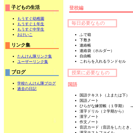
子どもの生活
登校編
もうすぐ幼稚園
毎日必要なもの
もうすぐ１年生
もうすぐ中学生
ふで箱
おけいこ
下敷き
リンク集
連絡帳
連絡袋（ホルダー）
自由帳
たんけん隊リンク集
これらを入れるランドセル
ユーザーリンク集
ブログ
授業に必要なもの
学校たんけん隊ブログ
国語
過去の日記
国語テキスト（上または下）
国語ノート
ひらがな練習帳（１学期） 
漢字ドリル（２学期から）
漢字ノート
作文ノート
音読カード（音読をしたとき
漢字テストファイル