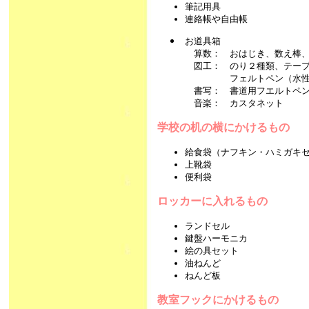
筆記用具
連絡帳や自由帳
お道具箱
算数： おはじき、数え棒、
図工： のり２種類、テープ
フェルトペン（水性・油
書写： 書道用フエルトペ
音楽： カスタネット
学校の机の横にかけるもの
給食袋（ナフキン・ハミガキ
上靴袋
便利袋
ロッカーに入れるもの
ランドセル
鍵盤ハーモニカ
絵の具セット
油ねんど
ねんど板
教室フックにかけるもの