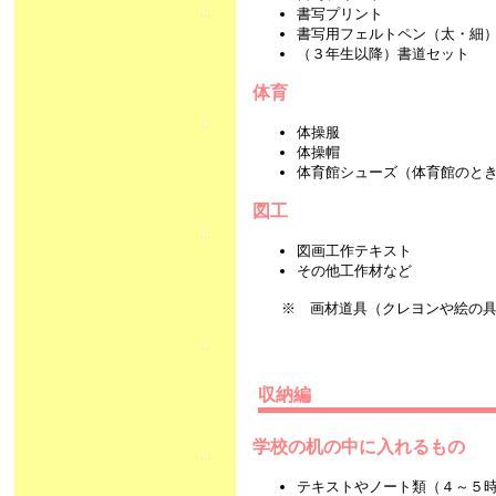
書写プリント
書写用フェルトペン（太・細
（３年生以降）書道セット
体育
体操服
体操帽
体育館シューズ（体育館のと
図工
図画工作テキスト
その他工作材など
※ 画材道具（クレヨンや絵の具
収納編
学校の机の中に入れるもの
テキストやノート類（４～５