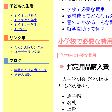
子どもの生活
学校で必要な費用
教材費ってどんなも
もうすぐ幼稚園
もうすぐ１年生
意外にかかるこんな
もうすぐ中学生
就学援助って何？
おけいこ
リンク集
小学校で必要な費
たんけん隊リンク集
ユーザーリンク集
入学時に必要な費用
ブログ
指定用品購入費
学校たんけん隊ブログ
過去の日記
入学説明会で説明があ
いものが多い。
通学帽
名札
上靴