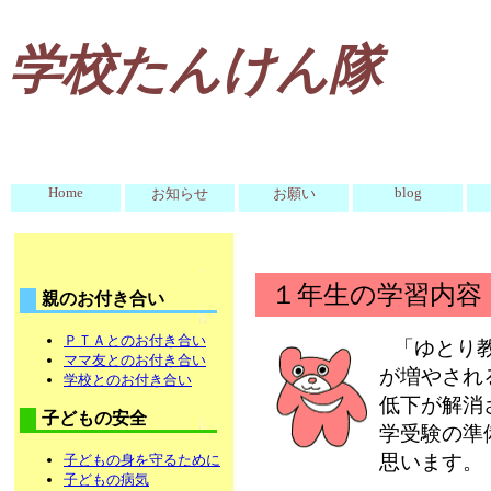
学校たんけん隊
Home
blog
お知らせ
お願い
１年生の学習内容
親のお付き合い
ＰＴＡとのお付き合い
「ゆとり
ママ友とのお付き合い
が増やされ
学校とのお付き合い
低下が解消
子どもの安全
学受験の準
思います。
子どもの身を守るために
子どもの病気