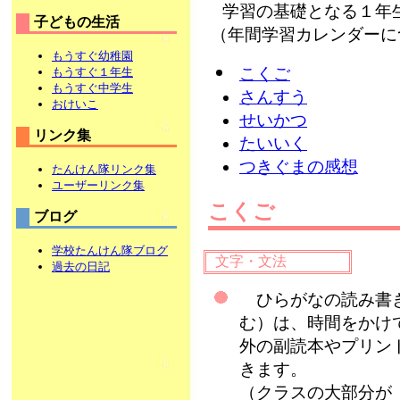
学習の基礎となる１年
子どもの生活
（年間学習カレンダーに
もうすぐ幼稚園
こくご
もうすぐ１年生
もうすぐ中学生
さんすう
おけいこ
せいかつ
リンク集
たいいく
つきぐまの感想
たんけん隊リンク集
ユーザーリンク集
こくご
ブログ
学校たんけん隊ブログ
文字・文法
過去の日記
ひらがなの読み書き
む）は、時間をかけ
外の副読本やプリン
きます。
（クラスの大部分が