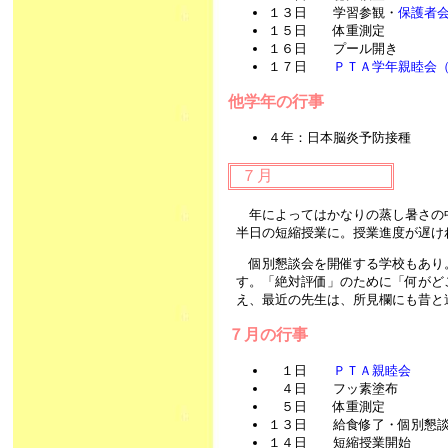
１３日 学習参観・
保護者
１５日 体重測定
１６日 プール開き
１７日
ＰＴＡ学年親睦会
他学年の行事
４年：日本脳炎予防接種
７月
年によってはかなりの蒸し暑さの
半日の短縮授業に。授業進度が遅け
個別懇談会を開催する学校もあり
す。「絶対評価」のために「何がど
え、最近の先生は、所見欄にも昔と
７月の行事
１日
ＰＴＡ親睦会
４日 フッ素塗布
５日 体重測定
１３日 給食修了・個別懇談
１４日 短縮授業開始