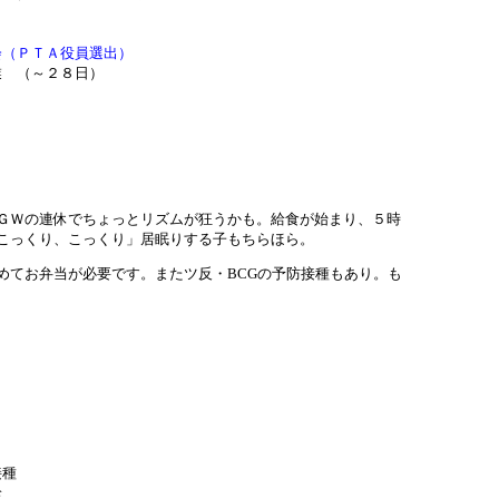
会（ＰＴＡ役員選出）
 （～２８日）
ＧＷの連休でちょっとリズムが狂うかも。給食が始まり、５時
こっくり、こっくり」居眠りする子もちらほら。
めてお弁当が必要です。またツ反・BCGの予防接種もあり。も
接種
診