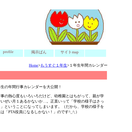
profile
掲示ばん
サイトmap
Home
>
もうすぐ１年生
>１年生年間カレンダー
年生の年間行事カレンダーを大公開！
行事の熱心度もいろいろだけど、幼稚園とはちがって、親が学
せいぜい月１あるかないか…。正直いって「学校の様子はさっ
～」ということになってしまいます。（だから、学校の様子を
は「PTA役員になるしかない！」のです^_^;）