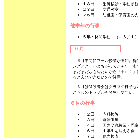
１８日 歯科検診・学習参
２３日 交通教室
２６日 幼稚園・保育園の先
他学年の行事
５年：林間学習 （～６／１
６月
６月中旬にプール授業が開始。梅
ングスクールとちがってシャワーも
まだまだ水も冷たいから「中止！」
ると入水できないので注意。
６月は保護者会はクラスの様子な
どうしのトラブルも発生しやすい。
６月の行事
２日 内科検診
３日 避難訓練
４日 国際交流授業・児童
６日 １年生を迎える会
７日 聴力検査