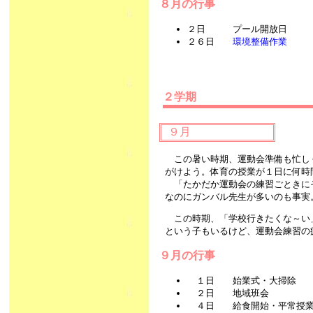
８月の行事
２日 プール開放日
２６日
環境整備作業
２学期
９月
この暑い時期、運動会準備も忙し
がけよう。体育の授業が１日に何時
「たかだか運動会の練習ごときに
なのにガンバル先生が多いのも事実
この時期、「学校行きたくな～い
という子もいるけど、運動会練習の
９月の行事
１日 始業式・大掃除
２日 地域班会
４日 給食開始・平常授業