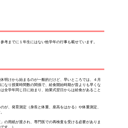
。参考までに１年生にはない他学年の行事も載せています。
休明けから始まるのが一般的だけど、早いところでは、４月
制になり授業時間数の関係で、給食開始時期が昔よりも早くな
降は全学年同じ日に始まり、始業式翌日からは給食があること
のが、発育測定（身長と体重、座高をはかる）や体重測定、
す。
」の用紙が渡され、専門医での再検査を受ける必要がありま
由です。）