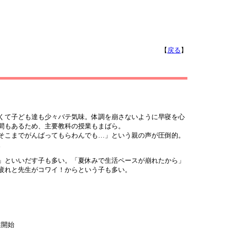
【
戻る
】
くて子ども達も少々バテ気味。体調を崩さないように早寝を心
間もあるため、主要教科の授業もまばら。
そこまでがんばってもらわんでも…」という親の声が圧倒的。
。
」といいだす子も多い。「夏休みで生活ペースが崩れたから」
疲れと先生がコワイ！からという子も多い。
開始