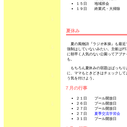
１５日 地域班会
１９日 終業式・大掃除
夏休み
夏の風物詩『ラジオ体操』も最近
強制はしていないみたい。主催はP
に朝早く人気のない公園ってアブナ
も。
もちろん夏休みの宿題はばっちり
に、ママもときどきはチェックして
う気を付けよう。
７月の行事
２１日 プール開放日
２６日 プール開放日
２７日 プール開放日
２７日
夏季交流学習会
３１日 プール開放日