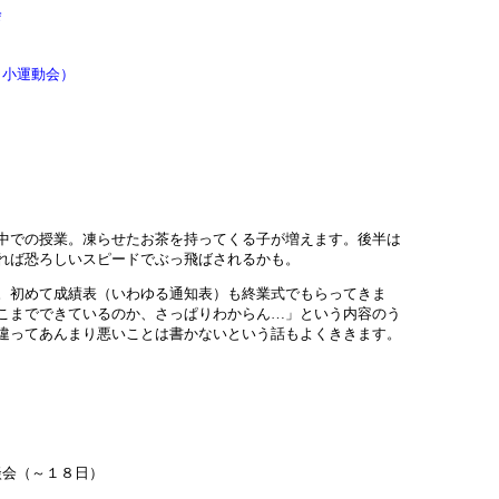
会
（小運動会）
中での授業。凍らせたお茶を持ってくる子が増えます。後半は
れば恐ろしいスピードでぶっ飛ばされるかも。
。初めて成績表（いわゆる通知表）も終業式でもらってきま
こまでできているのか、さっぱりわからん…」という内容のう
違ってあんまり悪いことは書かないという話もよくききます。
会（～１８日）