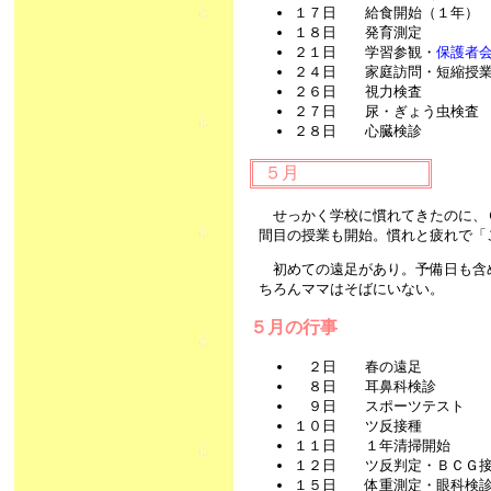
１７日 給食開始（１年）
１８日 発育測定
２１日 学習参観・
保護者
２４日 家庭訪問・短縮授業
２６日 視力検査
２７日 尿・ぎょう虫検査
２８日 心臓検診
５月
せっかく学校に慣れてきたのに、
間目の授業も開始。慣れと疲れで「
初めての遠足があり。予備日も含
ちろんママはそばにいない。
５月の行事
２日 春の遠足
８日 耳鼻科検診
９日 スポーツテスト
１０日 ツ反接種
１１日 １年清掃開始
１２日 ツ反判定・ＢＣＧ
１５日 体重測定・眼科検