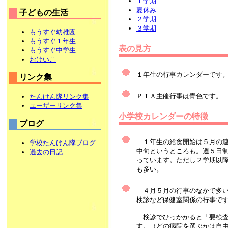
１学期
夏休み
子どもの生活
２学期
３学期
もうすぐ幼稚園
もうすぐ１年生
表の見方
もうすぐ中学生
おけいこ
１年生の行事カレンダーです
リンク集
ＰＴＡ主催行事は青色です。
たんけん隊リンク集
ユーザーリンク集
小学校カレンダーの特徴
ブログ
１年生の給食開始は５月の連
学校たんけん隊ブログ
中旬というところも。週５日
過去の日記
っています。ただし２学期以
も多い。
４月５月の行事のなかで多い
検診など保健室関係の行事で
検診でひっかかると「要検査
す。（どの病院を選ぶかは自