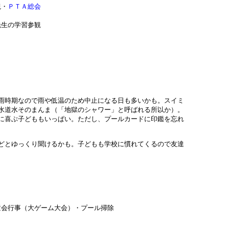
観・
ＰＴＡ総会
生の学習参観
）
雨時期なので雨や低温のため中止になる日も多いかも。スイミ
水道水そのまんま（「地獄のシャワー」と呼ばれる所以か）。
に喜ぶ子どももいっぱい。ただし、プールカードに印鑑を忘れ
どとゆっくり聞けるかも。子どもも学校に慣れてくるので友達
会行事（大ゲーム大会）・プール掃除