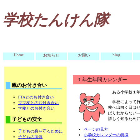
学校たんけん隊
Home
blog
お知らせ
お願い
１年生年間カレンダー
親のお付き合い
ある小学校１
PTAとのお付き合い
学校によって
ママ友とのお付き合い
校へ出向く日は
学校とのお付き合い
ぱりわからない
詳しく知るために
子どもの安全
ページの見方
子どもの身を守るために
小学校カレンダーの特徴
子どもの病気