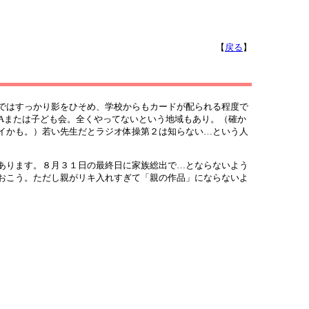
【
戻る
】
ではすっかり影をひそめ、学校からもカードが配られる程度で
TAまたは子ども会。全くやってないという地域もあり。（確か
イかも。）若い先生だとラジオ体操第２は知らない…という人
あります。８月３１日の最終日に家族総出で…とならないよう
おこう。ただし親がリキ入れすぎて「親の作品」にならないよ