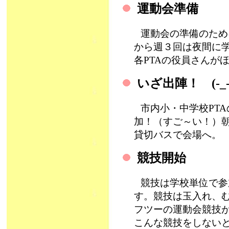
運動会準備
運動会の準備のため
から週３回は夜間に
各PTAの役員さんがほ
いざ出陣！ (-_-
市内小・中学校PT
加！（すご～い！）
貸切バスで会場へ
競技開始
競技は学校単位で参
す。競技は玉入れ、
フツーの運動会競技
こんな競技をしない