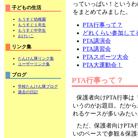
っていっぱい！というわ
子どもの生活
をまとめてみました。
もうすぐ幼稚園
PTA行事って？
もうすぐ１年生
もうすぐ中学生
どれくらい参加して
おけいこ
PTA講演会
リンク集
PTA講習会
PTAスポーツ大会
たんけん隊リンク集
ユーザーリンク集
PTA大運動会！
ブログ
PTA行事って？
学校たんけん隊ブログ
過去の日記
保護者向けPTA行事
いうのがお題目。だから
れるケースが多いみたい
ただ、保護者向けPT
いのペースで参観＆保護