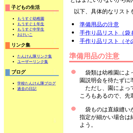
子どもの生活
以下、具体的なリスト
もうすぐ幼稚園
準備用品の注意
もうすぐ１年生
もうすぐ中学生
手作り品リスト（袋
おけいこ
手作り品リスト（そ
リンク集
準備用品の注意
たんけん隊リンク集
ユーザーリンク集
袋類は幼稚園によっ
ブログ
園説明会を待たずに
学校たんけん隊ブログ
ただし、園によって
過去の日記
ころもあるので、先
袋ものは直線縫いが
指定が細かい場合は
よう。