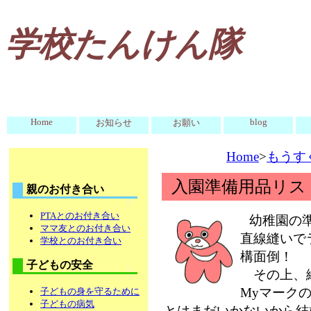
学校たんけん隊
Home
blog
お知らせ
お願い
Home
>
もうす
入園準備用品リス
親のお付き合い
PTAとのお付き合い
幼稚園の
ママ友とのお付き合い
直線縫いで
学校とのお付き合い
構面倒！
子どもの安全
その上、絵
Myマーク
子どもの身を守るために
子どもの病気
とはまだいかないから結