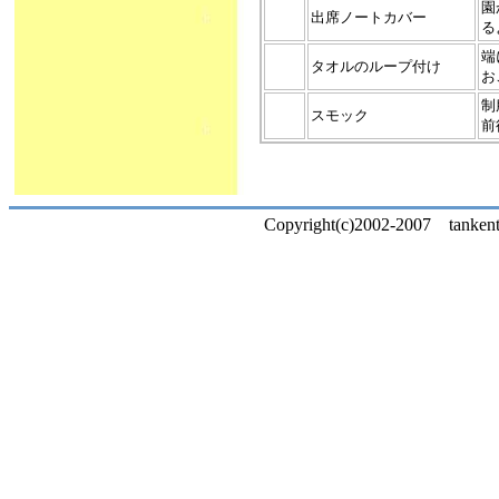
園
出席ノートカバー
る
端
タオルのループ付け
お
制
スモック
前
Copyright(c)2002-2007 tankentai