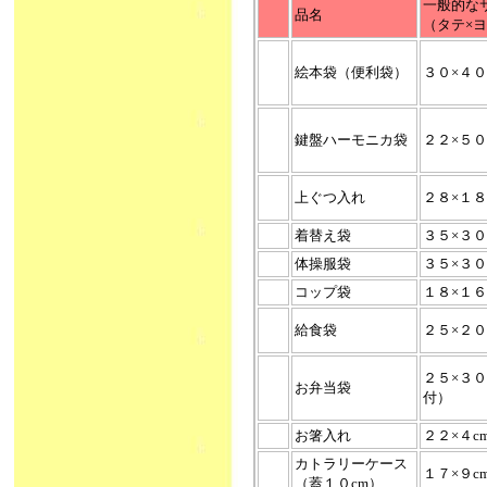
一般的な
品名
（タテ×
絵本袋（便利袋）
３０×４０
鍵盤ハーモニカ袋
２２×５０
上ぐつ入れ
２８×１８
着替え袋
３５×３０
体操服袋
３５×３０
コップ袋
１８×１６
給食袋
２５×２０
２５×３
お弁当袋
付）
お箸入れ
２２×４c
カトラリーケース
１７×９c
（蓋１０cm）