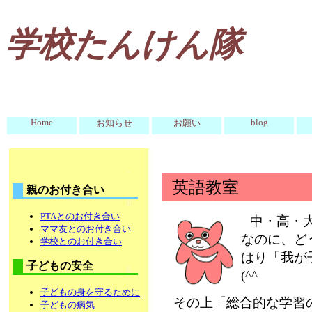
学校たんけん隊
Home
blog
お知らせ
お願い
英語教室
親のお付き合い
PTAとのお付き合い
中・高・
ママ友とのお付き合い
なのに、ど
学校とのお付き合い
はり「我が
子どもの安全
(^^ゞ
子どもの身を守るために
その上「総合的な学習
子どもの病気