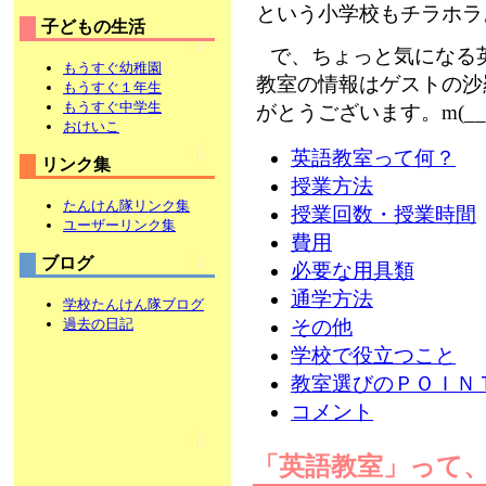
という小学校もチラホラ
子どもの生活
で、ちょっと気になる
もうすぐ幼稚園
教室の情報はゲストの沙
もうすぐ１年生
もうすぐ中学生
がとうございます。m(__
おけいこ
英語教室って何？
リンク集
授業方法
たんけん隊リンク集
授業回数・授業時間
ユーザーリンク集
費用
ブログ
必要な用具類
通学方法
学校たんけん隊ブログ
過去の日記
その他
学校で役立つこと
教室選びのＰＯＩＮ
コメント
「英語教室」って