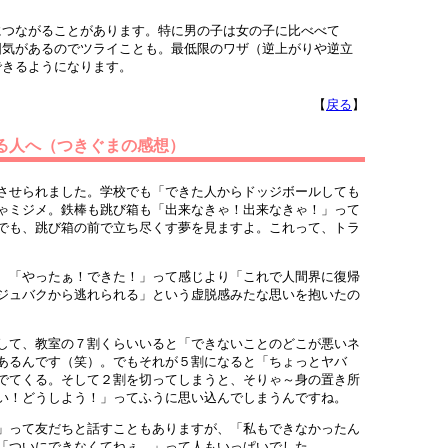
つながることがあります。特に男の子は女の子に比べべて
囲気があるのでツライことも。最低限のワザ（逆上がりや逆立
できるようになります。
【
戻る
】
いる人へ（つきぐまの感想）
させられました。学校でも「できた人からドッジボールしても
ゃミジメ。鉄棒も跳び箱も「出来なきゃ！出来なきゃ！」って
でも、跳び箱の前で立ち尽くす夢を見ますよ。これって、トラ
、「やったぁ！できた！」って感じより「これで人間界に復帰
ジュバクから逃れられる」という虚脱感みたな思いを抱いたの
して、教室の７割くらいいると「できないことのどこが悪いネ
あるんです（笑）。でもそれが５割になると「ちょっとヤバ
でてくる。そして２割を切ってしまうと、そりゃ～身の置き所
い！どうしよう！」ってふうに思い込んでしまうんですね。
」って友だちと話すこともありますが、「私もできなかったん
「ついにできなくてねぇ。」って人もいっぱいでした。