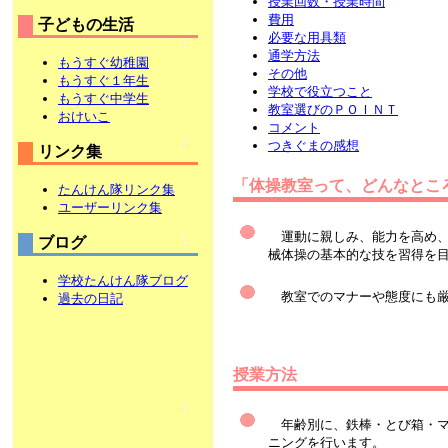
授業回数・授業時間
費用
子どもの生活
必要な用具類
通学方法
もうすぐ幼稚園
その他
もうすぐ１年生
学校で役立つこと
もうすぐ中学生
教室選びのＰＯＩＮＴ
おけいこ
コメント
つきぐまの感想
リンク集
「体操教室って、どんなとこ
たんけん隊リンク集
ユーザーリンク集
運動に親しみ、能力を高め、
ブログ
械体操の基本的な技を習得を
学校たんけん隊ブログ
教室でのマナーや態度にも厳
過去の日記
授業方法
年齢別に、鉄棒・とび箱・マ
ニングを行います。