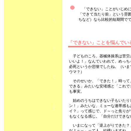
「できない」ことがいじめに
「できて当たり前」という雰
ちなど）なら比較的短期間で
「できない」ことを悩んで
子どものころ、器械体操系は苦労
いいよ！」なんていわれて、めっち
必死というか悲愴でしたね。（いま
ウマ？）
そのせいか、「できた！」時って
できる」みたいな安堵感と「これで
も事実。
始めのうちはできない子もいたり
ン！」みたいな、ミョーな連帯感も
イ？」って感じで、ド～っと焦りが
もなくなる感じ。「自分だけできな
いまになって「逆上がりできた？
だよぉ～」って人、結構いますね。