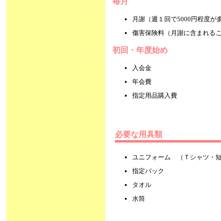
毎月
月謝（週１回で5000円程度
傷害保険料（月謝に含ま
初回・年度始め
入会金
年会費
指定用品購入費
必要な用具類
ユニフォーム （Ｔシャツ・
指定バック
タオル
水筒