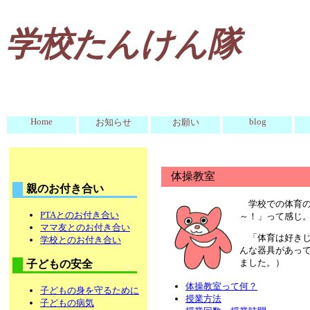
学校たんけん隊
Home
blog
お知らせ
お願い
体操教室
親のお付き合い
学校での体育
PTAとのお付き合い
～！」って感じ
ママ友とのお付き合い
「体育は好き
学校とのお付き合い
んな器具があっ
ました。）
子どもの安全
体操教室って何？
子どもの身を守るために
授業方法
子どもの病気