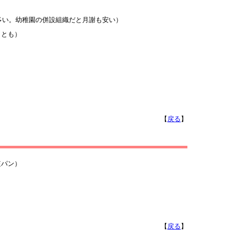
が多い。幼稚園の併設組織だと月謝も安い）
れることも）
【
戻る
】
短パン）
【
戻る
】