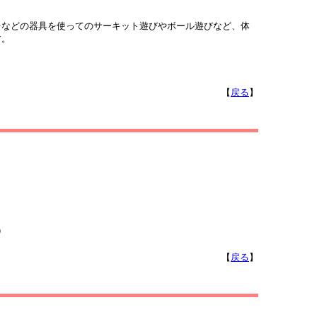
などの器具を使ってのサーキット遊びやボール遊びなど、体
す。
【
戻る
】
）
【
戻る
】