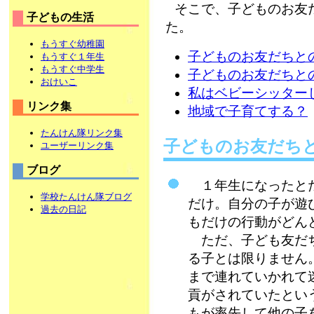
そこで、子どものお友
子どもの生活
た。
もうすぐ幼稚園
子どものお友だちと
もうすぐ１年生
もうすぐ中学生
子どものお友だちと
おけいこ
私はベビーシッター
リンク集
地域で子育てする？
たんけん隊リンク集
子どものお友だち
ユーザーリンク集
ブログ
１年生になったとた
学校たんけん隊ブログ
だけ。自分の子が遊
過去の日記
もだけの行動がどん
ただ、子ども友だち
る子とは限りません
まで連れていかれて
貢がされていたとい
もが率先して他の子