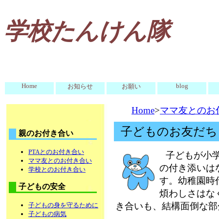
学校たんけん隊
Home
blog
お知らせ
お願い
Home
>
ママ友とのお
子どものお友だち
親のお付き合い
PTAとのお付き合い
子どもが小
ママ友とのお付き合い
の付き添いは
学校とのお付き合い
す。幼稚園時
子どもの安全
煩わしさはな
き合いも、結構面倒な部
子どもの身を守るために
子どもの病気