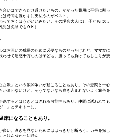
き合いはできるだけ避けたいもの。かかった費用は平等に割っ
たは時間を置かずに支払うのがベスト。
っておくほうがいいみたい。その場合大人は1、子どもは0.5
乳児は免除でもＯＫ）
。
ルはお互いの成長のために必要なものだったけれど、ママ友に
競わせて迷惑千万なのは子ども。勝っても負けてもしこりが残
ｓ△△派」という派閥争いが起こることもあり。その派閥と一心
もかまわないけど、そうでないなら巻き込まれないよう旗色を
拒絶するとはじきとばされる可能性もあり。仲間に誘われても
が…」とテキトーに。
温床になることもあり。
が多い。泣きを見ないためにははっきりと断ろう。カモを探し
」と袂を分かつ決断を。