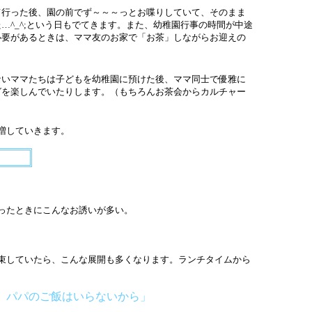
行った後、園の前でず～～～っとお喋りしていて、そのまま
…^_^;という日もでてきます。また、幼稚園行事の時間が中途
必要があるときは、ママ友のお家で「お茶」しながらお迎えの
いママたちは子どもを幼稚園に預けた後、ママ同士で優雅に
グを楽しんでいたりします。（もちろんお茶会からカルチャー
増していきます。
ったときにこんなお誘いが多い。
束していたら、こんな展開も多くなります。ランチタイムから
、パパのご飯はいらないから」