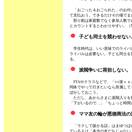
「おごった＆おごられた」のお付
て支払おう。できるだけその場でま
割り勘は家庭数でなく参加人数でわ
とカウントするとわかりやすい。（
子ども同士を競わせない
学生時代は、いい意味でのライバ
ライバルは必要ない。子ども同士を
る。
派閥争いに荷担しない。
PTAやクラスなどで、「○○派ｖ
同体でやって行きたいなら所属して
ぼかしておこう。
ただし、あからさまに派閥入りを
「下がいるので…」「ちょっと時間
ママ友の輪が悪徳商法の
「ラクして儲かる話」はまゆつば
ている人は「本当の友だちじゃない