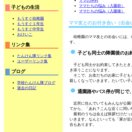
ママの序列
ママたちの悩み（入園前）
子どもの生活
ママたちの悩み（入園後）
もうすぐ幼稚園
ママ友とのお付き合い（出会
もうすぐ１年生
もうすぐ中学生
おけいこ
幼稚園のママ友との出会いには、
す。
リンク集
子ども同士の降園後のお
たんけん隊リンク集
ユーザーリンク集
子ども同士がお約束してきたとき
き添うことになります。
ブログ
そこで、お友だちのお家に子ども
親しくなっていきます。たいてい子
学校たんけん隊ブログ
過去の日記
通園路やバス停が同じで
近所に住んでいてもみんなが公園
てから、「あれ？こんな近くに同い
最初のうちは会えば挨拶だけだっ
いきます。なんといっても「家が近
合もあります。