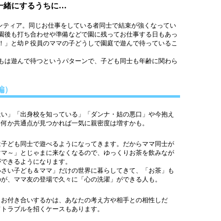
一緒にするうちに…
ランティア。同じお仕事をしている者同士で結束が強くなってい
園後も打ち合わせや準備などで園に残ってお仕事する日もあっ
！」と幼Ｐ役員のママの子どうしで園庭で遊んで待っているこ
もは遊んで待つというパターンで、子ども同士も年齢に関わら
編）
い」「出身校を知っている」「ダンナ・姑の悪口」や今抱え
、何か共通点が見つかれば一気に親密度は増すかも。
子ども同士で遊べるようになってきます。だからママ同士が
ママ～」とじゃまに来なくなるので、ゆっくりお茶を飲みなが
ができるようになります。
さい子ども＆ママ」だけの世界に暮らしてきて、「お茶」も
のが、ママ友の登場で久々に「心の洗濯」ができる人も。
お付き合いするかは、あなたの考え方や相手との相性しだ
てトラブルを招くケースもあります。