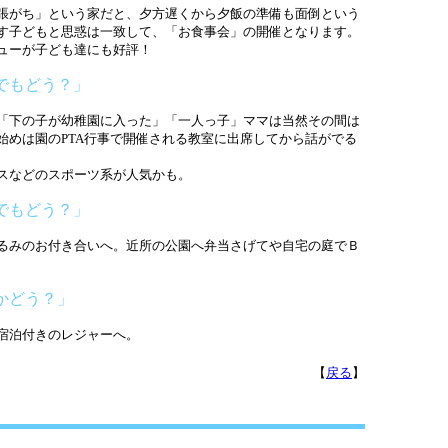
張がち」という家だと、夕方遅くから夕飯の準備も面倒という
す子どもと思惑は一致して、「お食事会」の開催となります。
ューが子ども達にも好評！
でもどう？」
「下の子が幼稚園に入った」「一人っ子」ママは当然その間は
始めは園のPTA行事で開催される教室に出席してから話がでる
スなどのスポーツ系が人気かも。
でもどう？」
るみのお付き合いへ。近所の公園へ弁当さげてや自宅の庭でＢ
かどう？」
宿泊付きのレジャーへ。
【
戻る
】