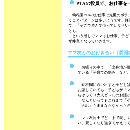
PTAの役員で、お仕事を
幼稚園PTAのお仕事は究極のボ
くことパターンは多いようです。降
て、「そこで遊んで待っていなさい
とも。
という感じでママはお仕事、子ど
ず仲良くなっていきます。
ママ友とのお付き合い（展開
お喋りの中で、「出身地が近
ている「子育ての悩み」など
幼稚園に通い出すと子どもは
お話していても、子どもが「
らゆっくり大人ど～しのお話
なんといってもこれまで「小
「会話」もままならなかった
ママ友同士でどこまで親しく
い。親しくなり過ぎてかえっ