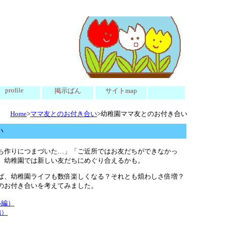
profile
掲示ばん
サイトmap
Home
>
ママ友とのお付き合い
>幼稚園ママ友とのお付き合い
い
ち作りにつまづいた…」「ご近所ではお友だちができなかっ
、幼稚園では新しい友だちにめぐり合えるかも。
ば、幼稚園ライフも数倍楽しくなる？それとも煩わしさ倍増？
のお付き合いを考えてみました。
い編）
編）