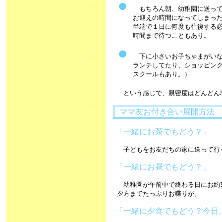
もちろん朝、幼稚園に送って
お迎えの時間になってしまった
半端で１日に何度も往復する
時間まで待つこともあり。
下に小さいお子ちゃまがいな
ランチしてたり、ショッピン
スクールもあり。）
という感じで、親密度はどんどん
ママ友お付き合い展開方法
「一緒にお茶でもどう？」
子どもをお友だちの家に送って行
「一緒にお昼でもどう？」
幼稚園が午前中で終わる日にお約
夕方までたっぷりお喋りが。
「一緒に夕食でもどう？今日