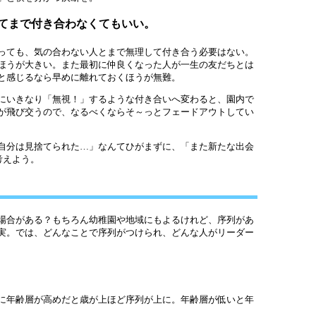
てまで付き合わなくてもいい。
っても、気の合わない人とまで無理して付き合う必要はない。
ほうが大きい。また最初に仲良くなった人が一生の友だちとは
と感じるなら早めに離れておくほうが無難。
にいきなり「無視！」するような付き合いへ変わると、園内で
が飛び交うので、なるべくならそ～っとフェードアウトしてい
自分は見捨てられた…」なんてひがまずに、「また新たな出会
に考えよう。
場合がある？もちろん幼稚園や地域にもよるけれど、序列があ
実。では、どんなことで序列がつけられ、どんな人がリーダー
に年齢層が高めだと歳が上ほど序列が上に。年齢層が低いと年