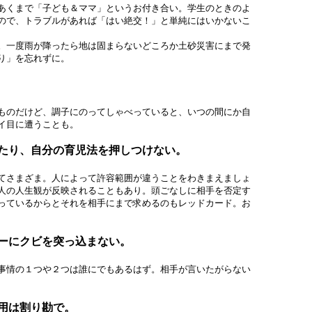
あくまで「子ども＆ママ」というお付き合い。学生のときのよ
ので、トラブルがあれば「はい絶交！」と単純にはいかないこ
。一度雨が降ったら地は固まらないどころか土砂災害にまで発
り」を忘れずに。
ものだけど、調子にのってしゃべっていると、いつの間にか自
イ目に遭うことも。
たり、自分の育児法を押しつけない。
てさまざま。人によって許容範囲が違うことをわきまえましょ
人の人生観が反映されることもあり。頭ごなしに相手を否定す
っているからとそれを相手にまで求めるのもレッドカード。お
ーにクビを突っ込まない。
事情の１つや２つは誰にでもあるはず。相手が言いたがらない
用は割り勘で。