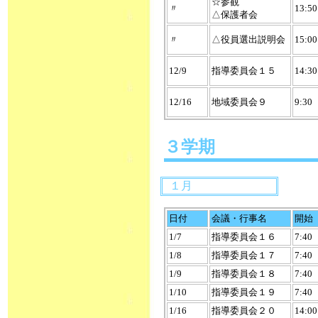
☆参観
〃
13:50
△保護者会
〃
△役員選出説明会
15:00
12/9
指導委員会１５
14:30
12/16
地域委員会９
9:30
３学期
１月
日付
会議・行事名
開始
1/7
指導委員会１６
7:40
1/8
指導委員会１７
7:40
1/9
指導委員会１８
7:40
1/10
指導委員会１９
7:40
1/16
指導委員会２０
14:00