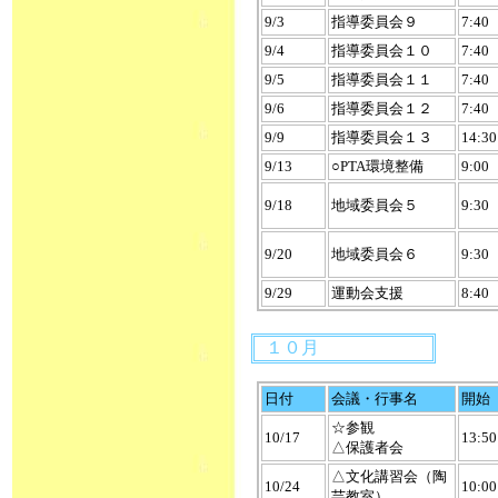
9/3
指導委員会９
7:40
9/4
指導委員会１０
7:40
9/5
指導委員会１１
7:40
9/6
指導委員会１２
7:40
9/9
指導委員会１３
14:30
9/13
○PTA環境整備
9:00
9/18
地域委員会５
9:30
9/20
地域委員会６
9:30
9/29
運動会支援
8:40
１０月
日付
会議・行事名
開始
☆参観
10/17
13:50
△保護者会
△文化講習会（陶
10/24
10:00
芸教室）