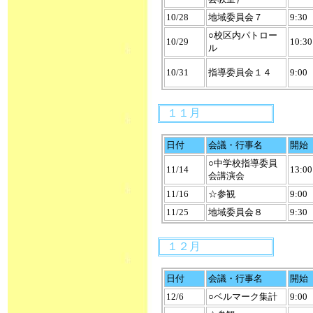
10/28
地域委員会７
9:30
○校区内パトロー
10/29
10:30
ル
10/31
指導委員会１４
9:00
１１月
日付
会議・行事名
開始
○中学校指導委員
11/14
13:00
会講演会
11/16
☆参観
9:00
11/25
地域委員会８
9:30
１２月
日付
会議・行事名
開始
12/6
○ベルマーク集計
9:00