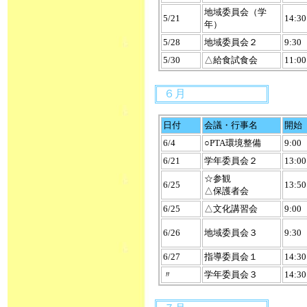
地域委員会（学
5/21
14:30
年）
5/28
地域委員会２
9:30
5/30
△給食試食会
11:00
６月
日付
会議・行事名
開始
6/4
○PTA環境整備
9:00
6/21
学年委員会２
13:00
☆参観
6/25
13:50
△保護者会
6/25
△文化講習会
9:00
6/26
地域委員会３
9:30
6/27
指導委員会１
14:30
〃
学年委員会３
14:30