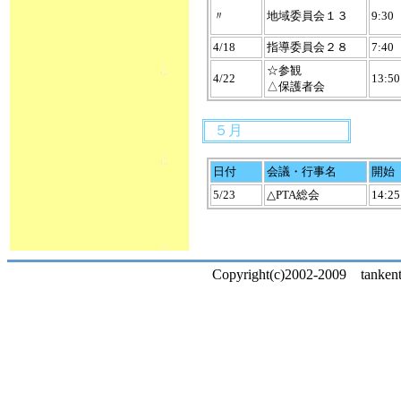
〃
地域委員会１３
9:30
4/18
指導委員会２８
7:40
☆参観
4/22
13:50
△保護者会
５月
日付
会議・行事名
開始
5/23
△PTA総会
14:25
Copyright(c)2002-2009 tankentai