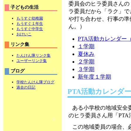
委員会のヒラ委員さんの
子どもの生活
ラ委員だから「ラク」で
や打ち合わせ、行事の準
もうすぐ幼稚園
もうすぐ１年生
ん。）
もうすぐ中学生
おけいこ
PTA活動カレンダー
リンク集
１学期
夏休み
たんけん隊リンク集
ユーザーリンク集
２学期
３学期
ブログ
新年度１学期
学校たんけん隊ブログ
過去の日記
PTA活動カレンダ
ある小学校の地域安全
のヒラ委員さん用「PT
この地域委員の場合、必