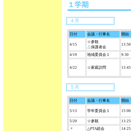
１学期
４月
日付
会議・行事名
開始
☆参観
4/15
13:50
△保護者会
4/19
地域委員会１
9:30
4/22
☆家庭訪問
13:45
５月
日付
会議・行事名
開始
5/13
学年委員会１
15:00
5/20
☆参観
13:25
〃
△PTA総会
14:25