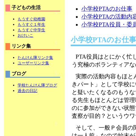
子どもの生活
小学校PTAのお仕事
小学校PTAの活動内
もうすぐ幼稚園
小学校PTA役員・委
もうすぐ１年生
もうすぐ中学生
おけいこ
小学校PTAのお仕
リンク集
PTA役員はとにかく
たんけん隊リンク集
ユーザーリンク集
う究極のボランティアな
ブログ
実際の活動内容もほと
きパート」として学校に
学校たんけん隊ブログ
過去の日記
と疑いたくなるのもうな
る先生もほとんどは管理
のに参加ができない状態
査察が目的？というウワ
そして、一般Ｐ会員の
は一人前」なので始末が