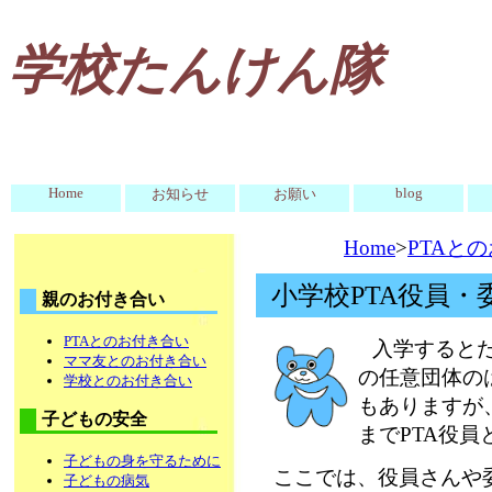
学校たんけん隊
Home
blog
お知らせ
お願い
Home
>
PTAと
小学校PTA役員・
親のお付き合い
PTAとのお付き合い
入学するとた
ママ友とのお付き合い
の任意団体の
学校とのお付き合い
もありますが
子どもの安全
までPTA役
子どもの身を守るために
ここでは、役員さんや
子どもの病気