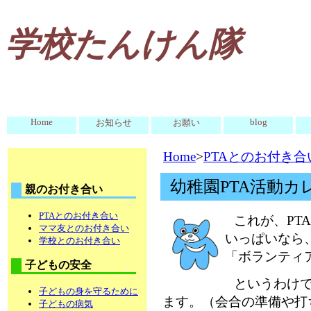
学校たんけん隊
Home
blog
お知らせ
お願い
Home
>
PTAとのお付き合
幼稚園PTA活動
親のお付き合い
PTAとのお付き合い
これが、PT
ママ友とのお付き合い
いっぱいなら
学校とのお付き合い
「ボランティ
子どもの安全
というわけ
子どもの身を守るために
ます。（会合の準備や打
子どもの病気