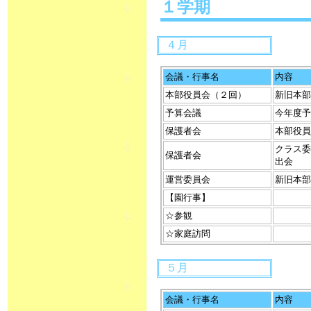
１学期
４月
会議・行事名
内容
本部役員会（２回）
新旧本部
予算会議
今年度予
保護者会
本部役員
クラス委
保護者会
出会
運営委員会
新旧本部
【園行事】
☆参観
☆家庭訪問
５月
会議・行事名
内容