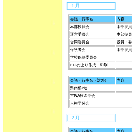
１月
会議・行事名
内容
本部役員会
本部役員
運営委員会
本部役員
合同委員会
役員・委
保護者会
本部役員
学校保健委員会
PTAだより作成・印刷
会議・行事名（対外）
内容
県南部P連
市P幼稚園部会
人権学習会
２月
会議・行事名
内容