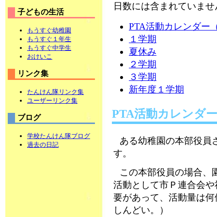
日数には含まれていま
子どもの生活
PTA活動カレンダー
もうすぐ幼稚園
１学期
もうすぐ１年生
もうすぐ中学生
夏休み
おけいこ
２学期
リンク集
３学期
新年度１学期
たんけん隊リンク集
ユーザーリンク集
PTA活動カレンダ
ブログ
学校たんけん隊ブログ
ある幼稚園の本部役員さ
過去の日記
す。
この本部役員の場合、
活動として市Ｐ連合会や
要があって、活動量は何
しんどい。）