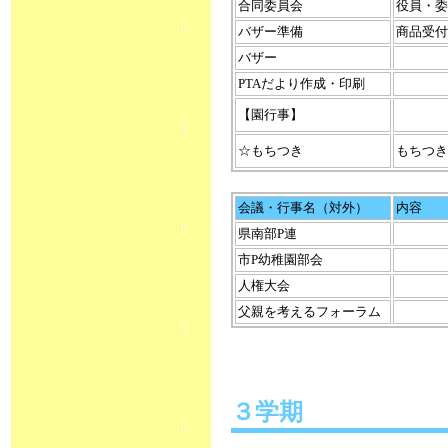
合同委員会
役員・委
バザー準備
商品受付
バザー
PTAだより作成・印刷
【園行事】
☆もちつき
もちつき
会議・行事名（対外）
内容
県南部P連
市P幼稚園部会
人権大会
父親を考えるフォーラム
３学期