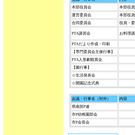
本部役員会
本部役員
運営委員会
本部役員
合同委員会
役員・委
PTA講習会
お料理講
PTAだより作成・印刷
【専門委員会主催行事】
PTA人形劇観賞会
【園行事】
☆生活発表会
☆開園記念式典
会議・行事名（対外）
内容
県南部P連
市P幼稚園部会
市P会長会