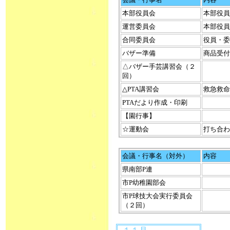
本部役員会
本部役員
運営委員会
本部役員
合同委員会
役員・委
バザー準備
商品受付
△バザー手芸講習会（２
回）
△PTA講習会
救急救命
PTAだより作成・印刷
【園行事】
☆運動会
打ち合わ
会議・行事名（対外）
内容
県南部P連
市P幼稚園部会
市P球技大会実行委員会
（２回）