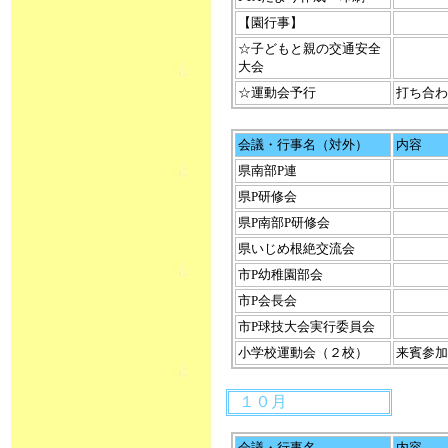
【園行事】
☆子どもと親の交通安全
大会
☆運動会予行
打ち合わ
会議・行事名（対外）
内容
県南部P連
県P研修会
県P南部P研修会
県いじめ根絶交流会
市P幼稚園部会
市P会長会
市P球技大会実行委員会
小学校運動会（２校）
来賓参加
１０月
会議・行事名
内容