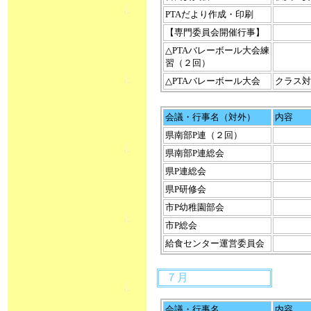
PTAだより作成・印刷
【専門委員会開催行事】
△PTAバレーボール大会練
習（２回）
△PTAバレーボール大会
クラス対
会議・行事名（対外）
内容
県南部P連（２回）
県南部P連総会
県P連総会
県P研修会
市P幼稚園部会
市P総会
給食センター運営委員会
７月
会議・行事名
内容