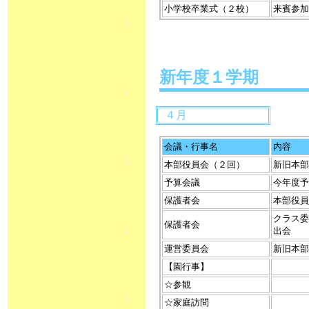
小学校卒業式（２校）
来賓参加
新年度１学期
４月
会議・行事名
内容
本部役員会（２回）
新旧本部
予算会議
今年度予
保護者会
本部役員
クラス委
保護者会
出会
運営委員会
新旧本部
【園行事】
☆参観
☆家庭訪問