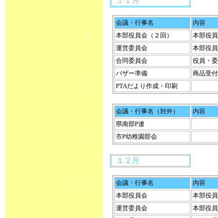
１１月
会議・行事名
内容
本部役員会（２回）
本部役員
運営委員会
本部役員
合同委員会
役員・委
バザー準備
商品受付
PTAだより作成・印刷
会議・行事名（対外）
内容
県南部P連
市P幼稚園部会
１２月
会議・行事名
内容
本部役員会
本部役員
運営委員会
本部役員