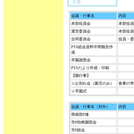
３月
会議・行事名
内容
本部役員会
本部役員
運営委員会
本部役員
合同委員会
役員・委
PTA総会資料中間報告作
成
卒園謝恩会
PTAだより作成・印刷
【園行事】
☆お別れ会（園児のみ）
食事の準
☆卒園式
会議・行事名（対外）
内容
県南部P連
市P幼稚園部会
市P総会