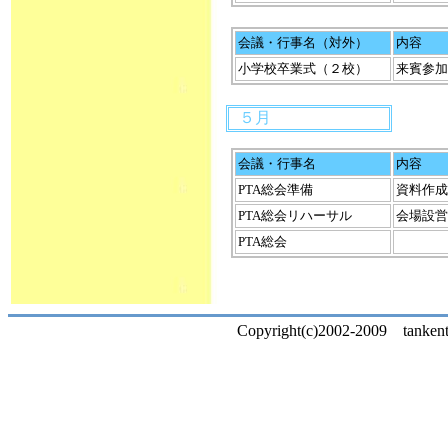
会議・行事名（対外）
内容
小学校卒業式（２校）
来賓参加
５月
会議・行事名
内容
PTA総会準備
資料作成
PTA総会リハーサル
会場設営
PTA総会
Copyright(c)2002-2009 tankentai