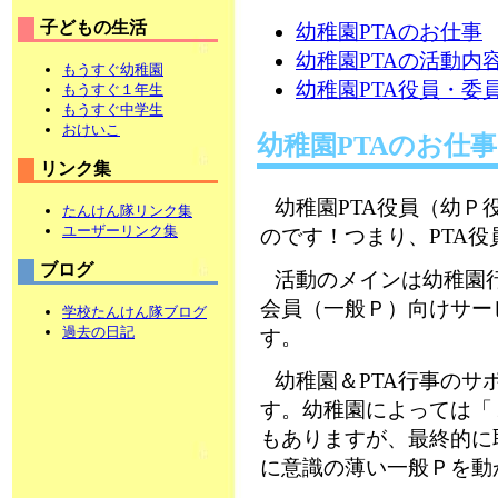
子どもの生活
幼稚園PTAのお仕事
幼稚園PTAの活動内
もうすぐ幼稚園
幼稚園PTA役員・委
もうすぐ１年生
もうすぐ中学生
おけいこ
幼稚園PTAのお仕事
リンク集
幼稚園PTA役員（幼Ｐ
たんけん隊リンク集
ユーザーリンク集
のです！つまり、PTA
ブログ
活動のメインは幼稚園行
会員（一般Ｐ）向けサー
学校たんけん隊ブログ
過去の日記
す。
幼稚園＆PTA行事のサ
す。幼稚園によっては「
もありますが、最終的に
に意識の薄い一般Ｐを動