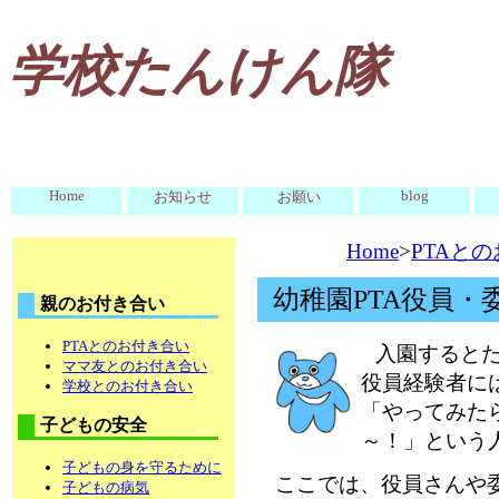
学校たんけん隊
Home
blog
お知らせ
お願い
Home
>
PTAと
幼稚園PTA役員・
親のお付き合い
PTAとのお付き合い
入園するとた
ママ友とのお付き合い
役員経験者に
学校とのお付き合い
「やってみた
子どもの安全
～！」という
子どもの身を守るために
ここでは、役員さんや
子どもの病気