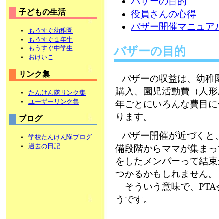
バザーの目的
子どもの生活
役員さんの心得
バザー開催マニュア
もうすぐ幼稚園
もうすぐ１年生
もうすぐ中学生
バザーの目的
おけいこ
リンク集
バザーの収益は、幼稚
購入、園児活動費（人形
たんけん隊リンク集
ユーザーリンク集
年ごとにいろんな費目に
ります。
ブログ
バザー開催が近づくと
学校たんけん隊ブログ
過去の日記
備段階からママが集まっ
をしたメンバーって結束
つかるかもしれません。
そういう意味で、PTA
うです。