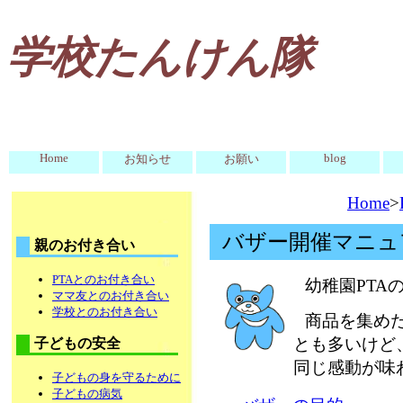
学校たんけん隊
Home
blog
お知らせ
お願い
Home
>
バザー開催マニュ
親のお付き合い
PTAとのお付き合い
幼稚園PTA
ママ友とのお付き合い
学校とのお付き合い
商品を集め
とも多いけど
子どもの安全
同じ感動が味
子どもの身を守るために
子どもの病気