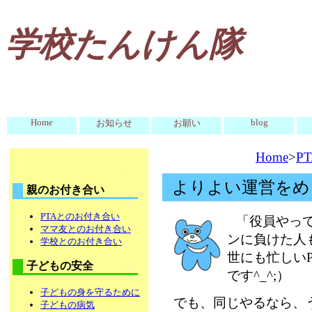
学校たんけん隊
Home
blog
お知らせ
お願い
Home
>
P
よりよい運営をめ
親のお付き合い
PTAとのお付き合い
「役員やっ
ママ友とのお付き合い
ンに負けた人
学校とのお付き合い
世にも忙しい
子どもの安全
です^_^;）
子どもの身を守るために
でも、同じやるなら、
子どもの病気