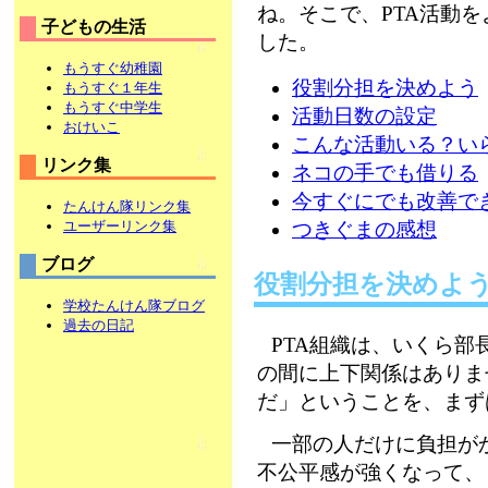
ね。そこで、PTA活動
子どもの生活
した。
もうすぐ幼稚園
役割分担を決めよう
もうすぐ１年生
もうすぐ中学生
活動日数の設定
おけいこ
こんな活動いる？い
リンク集
ネコの手でも借りる
今すぐにでも改善で
たんけん隊リンク集
ユーザーリンク集
つきぐまの感想
ブログ
役割分担を決めよ
学校たんけん隊ブログ
過去の日記
PTA組織は、いくら
の間に上下関係はありま
だ」ということを、まず
一部の人だけに負担が
不公平感が強くなって、