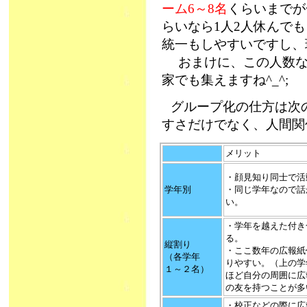
ーム6～8名
くらいまでが
らいなら1人2人休んで
統一もしやすいですし、
おまけに、この人数な
家でも集えますね^_^;
グループ化の仕方は次
すさだけでなく、人間
メリット
・顔見知り同士で活
学年別
・同じ学年なので話
い。
・学年を越えた付き
る。
縦割り
・ここ数年の広報紙
（各学年
りやすい。（上の学
１～２名）
ほど自分の周囲に広
の友を持つことが多
・校正などの際に広