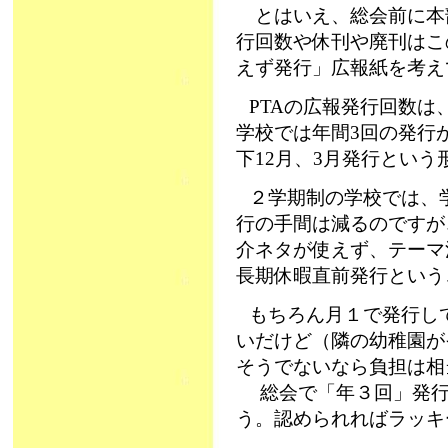
とはいえ、総会前に本部
行回数や休刊や廃刊はこ
えず発行」広報紙を考え
PTAの広報発行回数は
学校では年間3回の発行
下12月、3月発行という
２学期制の学校では、
行の手間は減るのですが
介ネタが使えず、テーマ
長期休暇直前発行という
もちろん月１で発行し
いだけど（隣の幼稚園が
そうでないなら負担は相
総会で「年３回」発行
う。認められればラッキ