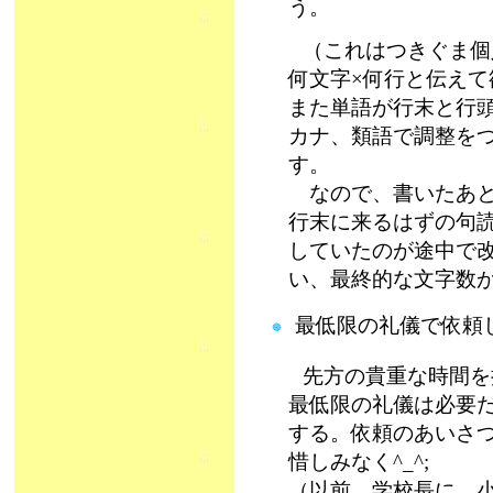
う。
（これはつきぐま個
何文字×何行と伝え
また単語が行末と行
カナ、類語で調整を
す。
なので、書いたあと
行末に来るはずの句
していたのが途中で
い、最終的な文字数
最低限の礼儀で依頼
先方の貴重な時間を
最低限の礼儀は必要
する。依頼のあいさ
惜しみなく^_^;
（以前、学校長に、