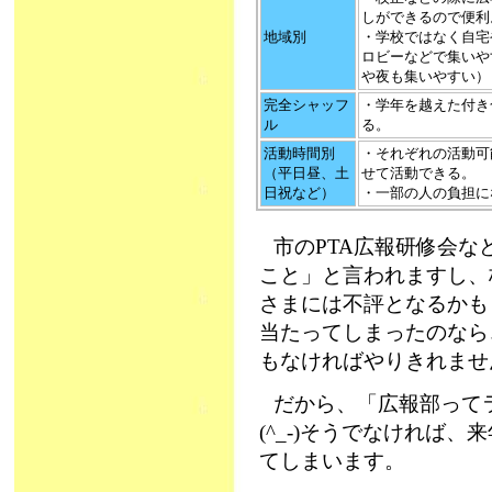
しができるので便利
地域別
・学校ではなく自宅
ロビーなどで集いや
や夜も集いやすい
完全シャッフ
・学年を越えた付き
ル
る。
活動時間別
・それぞれの活動可
（平日昼、土
せて活動できる。
日祝など）
・一部の人の負担に
市のPTA広報研修会
こと」と言われますし、
さまには不評となるかも
当たってしまったのなら
もなければやりきれませ
だから、「広報部ってラ
(^_-)そうでなければ
てしまいます。