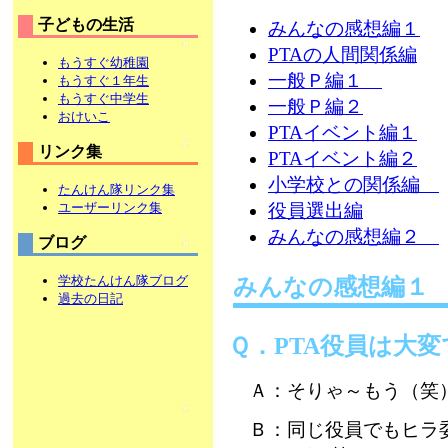
子どもの生活
みんなの感想編１
PTAの人間関係編
もうすぐ幼稚園
一般Ｐ編１
もうすぐ１年生
もうすぐ中学生
一般Ｐ編２
おけいこ
PTAイベント編１
リンク集
PTAイベント編２
小学校との関係編
たんけん隊リンク集
ユーザーリンク集
役員選出編
みんなの感想編２
ブログ
学校たんけん隊ブログ
みんなの感想編１
過去の日記
Ｑ．PTA役員は大
Ａ：そりゃ～もう（笑
Ｂ：同じ役員でもヒラ