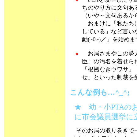
ちのやり方に文句あ
（いや～文句あるから
おまけに「私たちに
している」など言い
動(~0~)／」を始め
お局さまやこの勢力
臣」の汚名を着せら
「根拠なきウワサ」
せ」といった制裁を受
こんな例も…^_^;
★ 幼・小PTA
に市会議員選挙に
そのお局の取り巻きで