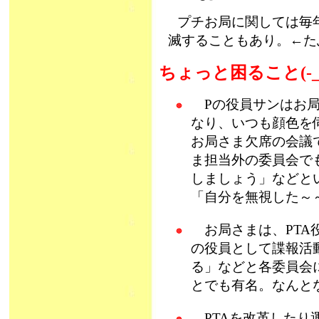
プチお局に関しては毎
滅することもあり。←たぶ
ちょっと困ること(-_
Pの役員サンはお局
なり、いつも顔色を
お局さま欠席の会議
ま担当外の委員会で
しましょう」などと
「自分を無視した～
お局さまは、PTA
の役員として諜報活
る」などと各委員会
とでも有名。なんと
PTAを改革したり