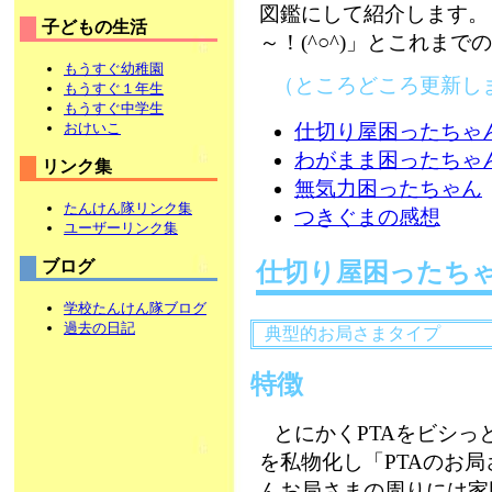
図鑑にして紹介します。
子どもの生活
～！(^○^)」とこれま
もうすぐ幼稚園
（ところどころ更新しました
もうすぐ１年生
もうすぐ中学生
おけいこ
仕切り屋困ったちゃ
わがまま困ったちゃ
リンク集
無気力困ったちゃん
たんけん隊リンク集
つきぐまの感想
ユーザーリンク集
ブログ
仕切り屋困った
学校たんけん隊ブログ
過去の日記
典型的お局さまタイプ
特徴
とにかくPTAをビシっ
を私物化し「PTAのお
んお局さまの周りには家