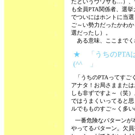
たというウワサも…）、
も全員PTA関係者、選挙
でついにはホントに当選
ご～い勢力だったかわか
選だったし）。
ある意味、ここまでくれ
★ 「うちのPT
(^^ゞ」
「うちのPTAってすご
アナタ！お局さままたは
しも非ずですよ～（笑）
ではうまくいってると思
ルでもものすご～く多い
一番危険なパターンが
やってるパターン。欠員