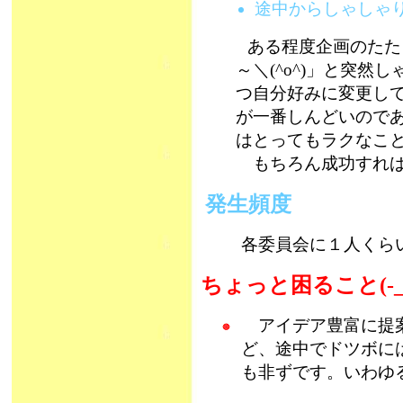
途中からしゃしゃ
ある程度企画のたた
～＼(^o^)」と突
つ自分好みに変更し
が一番しんどいので
はとってもラクなこ
もちろん成功すれば、
発生頻度
各委員会に１人くらいは
ちょっと困ること(-_
アイデア豊富に提案
ど、途中でドツボに
も非ずです。いわゆ