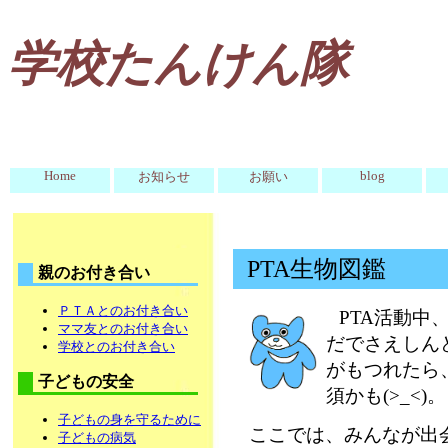
学校たんけん隊
Home
blog
お知らせ
お願い
PTA生物図鑑
親のお付き合い
ＰＴＡとのお付き合い
PTA活動中
ママ友とのお付き合い
だでさえしん
学校とのお付き合い
がもつれたら
子どもの安全
須かも(>_<)。
子どもの身を守るために
ここでは、みんなが出
子どもの病気