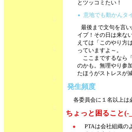
とツッコミたい！
意地でも動かんタ
最後まで文句を言い
イプ！その日は来な
えては「このやり方
っていますよ～。
ここまでするなら「
のかも。無理やり参
たほうがストレスが減
発生頻度
各委員会に１名以上は必
ちょっと困ること(-_
PTAは会社組織の