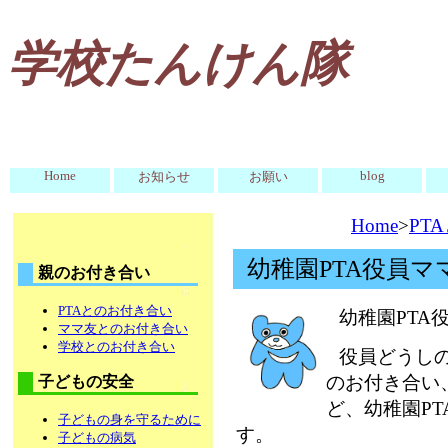
学校たんけん隊
Home
blog
お知らせ
お願い
Home
>
PT
幼稚園PTA役員マ
親のお付き合い
PTAとのお付き合い
幼稚園PTA
ママ友とのお付き合い
学校とのお付き合い
役員どうし
のお付き合い
子どもの安全
ど、幼稚園P
子どもの身を守るために
す。
子どもの病気