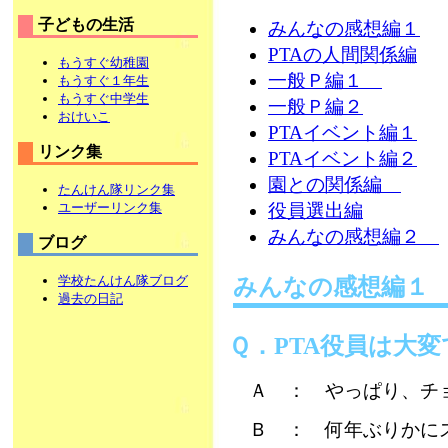
子どもの生活
みんなの感想編１
PTAの人間関係編
もうすぐ幼稚園
一般Ｐ編１
もうすぐ１年生
もうすぐ中学生
一般Ｐ編２
おけいこ
PTAイベント編１
リンク集
PTAイベント編２
園との関係編
たんけん隊リンク集
ユーザーリンク集
役員選出編
みんなの感想編２
ブログ
学校たんけん隊ブログ
みんなの感想編１ 
過去の日記
Ｑ．PTA役員は大
Ａ ： やっぱり、チ
Ｂ ： 何年ぶりかに