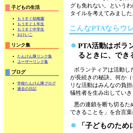
グも免れない。というわ
子どもの生活
タイルを考えてみました
もうすぐ幼稚園
もうすぐ１年生
こんなPTAならウ
もうすぐ中学生
おけいこ
PTA活動はボ
リンク集
るときに、でき
たんけん隊リンク集
ユーザーリンク集
ボランティアは活動し
ブログ
が長続きの秘訣。何か（
学校たんけん隊ブログ
リな活動はみんなの負担
過去の日記
犠牲者を生み出していき
悪の連鎖を断ち切るた
できることを」を合言葉
「子どものため