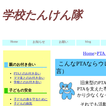
学校たんけん隊
Home
blog
お知らせ
お願い
Home
>
PT
こんなPTAなら
親のお付き合い
言）
PTAとのお付き合い
ママ友とのお付き合い
学校とのお付き合い
旧来型のPT
PTAを支え
子どもの安全
かり少なくな
子どもの身を守るために
子どもの病気
それでも活動