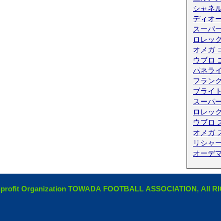
シャネル
ディオ
スーパ
ロレック
オメガ 
ウブロ 
パネライ
フランク
ブライ
スーパー
ロレック
ウブロ 
オメガ 
リシャー
オーデ
ofit Organization TOWADA FOOTBALL ASSOCIATION, All 