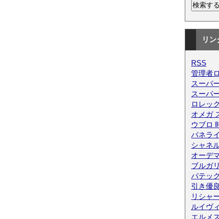
リン
RSS
管理者
スーパー
スーパ
ロレック
オメガ 
ウブロ 
パネライ
シャネ
オーデ
ブルガリ
パテッ
引き優
リシャ
ルイヴィ
エルメス