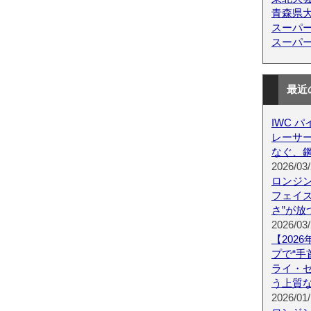
青森県
スーパ
スーパ
最近
IWC 
レーサー 
なぐ、鋼
2026/03/
ロンジン
フェイズ R
さ”が放
2026/03/
【202
プで“手
ライ・
う上質
2026/01/