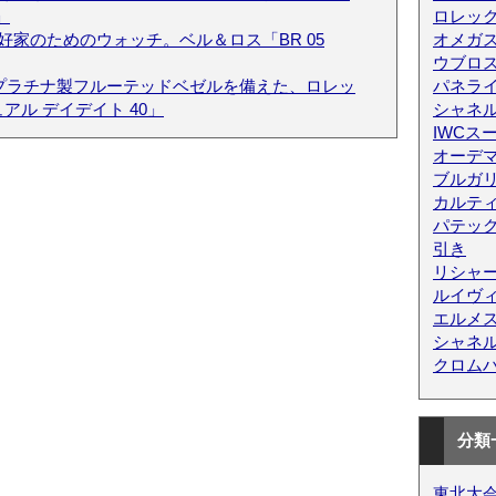
」
ロレッ
好家のためのウォッチ。ベル＆ロス「BR 05
オメガス
ウブロス
0プラチナ製フルーテッドベゼルを備えた、ロレッ
パネラ
アル デイデイト 40」
シャネ
IWCス
オーデ
ブルガ
カルテ
パテッ
引き
リシャ
ルイヴ
エルメ
シャネ
クロム
分類
東北大