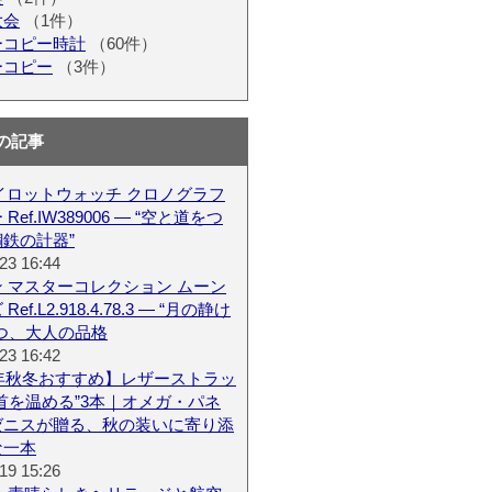
大会
（1件）
ーコピー時計
（60件）
ーコピー
（3件）
の記事
パイロットウォッチ クロノグラフ
Ref.IW389006 — “空と道をつ
鉄の計器”
23 16:44
 マスターコレクション ムーン
ef.L2.918.4.78.3 — “月の静け
つ、大人の品格
23 16:42
6年秋冬おすすめ】レザーストラッ
首を温める”3本｜オメガ・パネ
ゼニスが贈る、秋の装いに寄り添
な一本
19 15:26