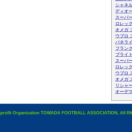
シャネル
ディオ
スーパ
ロレック
オメガ 
ウブロ 
パネライ
フランク
ブライ
スーパー
ロレック
ウブロ 
オメガ 
リシャー
オーデ
ofit Organization TOWADA FOOTBALL ASSOCIATION, All 