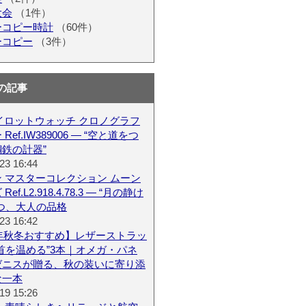
大会
（1件）
ーコピー時計
（60件）
ーコピー
（3件）
の記事
パイロットウォッチ クロノグラフ
Ref.IW389006 — “空と道をつ
鉄の計器”
23 16:44
 マスターコレクション ムーン
ef.L2.918.4.78.3 — “月の静け
つ、大人の品格
23 16:42
6年秋冬おすすめ】レザーストラッ
首を温める”3本｜オメガ・パネ
ゼニスが贈る、秋の装いに寄り添
な一本
19 15:26