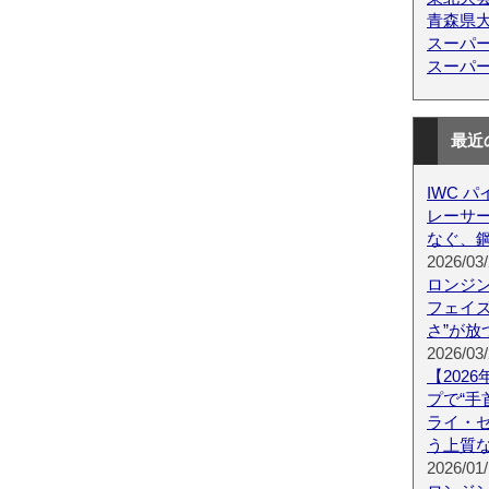
青森県
スーパ
スーパ
最近
IWC 
レーサー 
なぐ、鋼
2026/03/
ロンジン
フェイズ R
さ”が放
2026/03/
【202
プで“手
ライ・
う上質
2026/01/