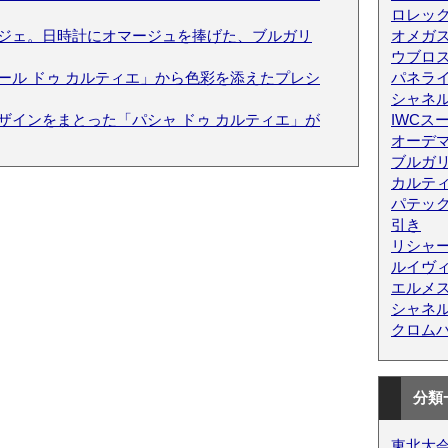
ロレッ
ジェ。日時計にオマージュを捧げた、ブルガリ
オメガス
ウブロス
ール ドゥ カルティエ」から色彩を添えたプレシ
パネラ
シャネ
ザインをまとった「パシャ ドゥ カルティエ」が
IWCス
オーデ
ブルガ
カルテ
パテッ
引き
リシャ
ルイヴ
エルメ
シャネ
クロム
分類
東北大