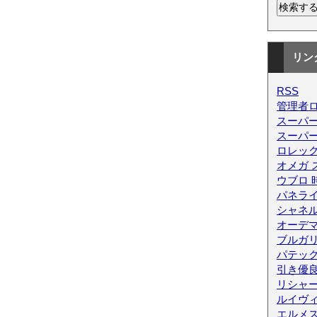
リン
RSS
管理者
スーパー
スーパ
ロレック
オメガ 
ウブロ 
パネライ
シャネ
オーデ
ブルガリ
パテッ
引き優
リシャ
ルイヴィ
エルメス