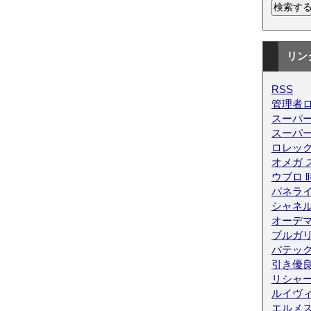
リン
RSS
管理者
スーパー
スーパ
ロレック
オメガ 
ウブロ 
パネライ
シャネ
オーデ
ブルガリ
パテッ
引き優
リシャ
ルイヴィ
エルメス