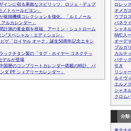
ザインに宿る果敢なスピリッツ。ロジェ・デュブ
ロレッ
 モノトゥールビヨン」
オメガス
が複雑機構コレクションを強化。「ルミノール
ウブロス
ュアルカレンダー」
パネラ
間計測の黄金期を祝福。アーミン・シュトローム
シャネ
モン”スペシャル・エディション」
IWCス
 ピゲ「ロイヤル オーク」誕生50周年記念エキシ
オーデ
ブルガ
ラックチタン製の「タグ・ホイヤー コネクテッ
カルテ
mモデルが登場
パテッ
中国暦のコンプリートカレンダー搭載の時計。パ
引き
ダ PF シィアリーカレンダー」
リシャ
ルイヴ
エルメ
シャネ
クロム
分類
東北大