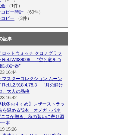
大会
（1件）
ーコピー時計
（60件）
ーコピー
（3件）
の記事
パイロットウォッチ クロノグラフ
Ref.IW389006 — “空と道をつ
鉄の計器”
23 16:44
 マスターコレクション ムーン
ef.L2.918.4.78.3 — “月の静け
つ、大人の品格
23 16:42
6年秋冬おすすめ】レザーストラッ
首を温める”3本｜オメガ・パネ
ゼニスが贈る、秋の装いに寄り添
な一本
19 15:26