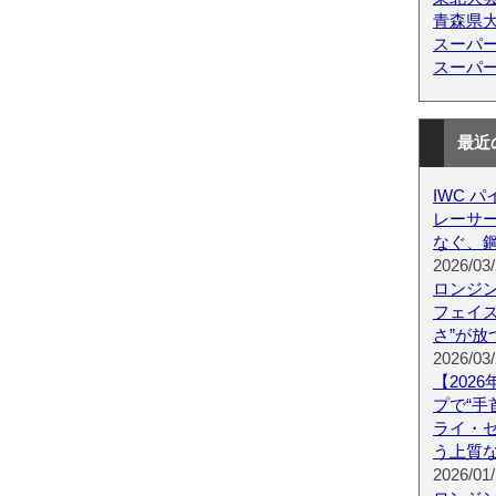
青森県
スーパ
スーパ
最近
IWC 
レーサー 
なぐ、鋼
2026/03/
ロンジン
フェイズ R
さ”が放
2026/03/
【202
プで“手
ライ・
う上質
2026/01/