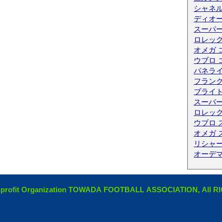
シャネル
ディオ
スーパ
ロレック
オメガ 
ウブロ 
パネライ
フランク
ブライ
スーパー
ロレック
ウブロ 
オメガ 
リシャー
オーデ
ofit Organization TOWADA FOOTBALL ASSOCIATION, All 