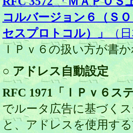
RFC 3572 「ＭＡＰ
コルバージョン６（ＳＯ
セスプロトコル）」
（日
ＩＰｖ６の扱い方が書か
○ アドレス自動設定
RFC 1971「ＩＰｖ
でルータ広告に基づくス
と、アドレスを使用する