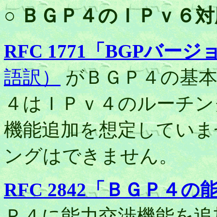
○ ＢＧＰ４のＩＰｖ６対
RFC 1771「BGPバ
語訳）
がＢＧＰ４の基本
４はＩＰｖ４のルーチン
機能追加を想定していま
ングはできません。
RFC 2842「ＢＧＰ４
Ｐ４に能力交渉機能を追