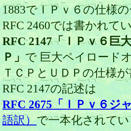
1883でＩＰｖ６の仕様
RFC 2460では書かれ
RFC 2147「ＩＰｖ
Ｐ」
で 巨大ペイロード
ＴＣＰとＵＤＰの仕様が書
RFC 2147の記述は
RFC 2675「ＩＰｖ６ジ
語訳）
で一本化されてい