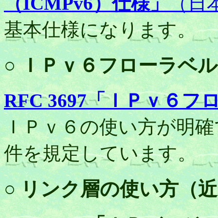
（ICMPv6）仕様」
（日
基本仕様になります。
○ ＩＰｖ６フローラベ
RFC 3697「ＩＰｖ６
ＩＰｖ６の使い方が明確
件を規定しています。
○ リンク層の使い方（