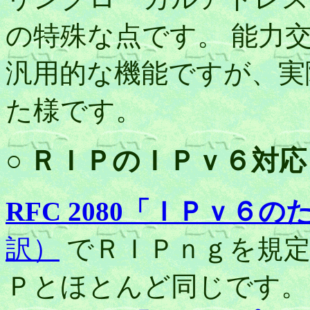
の特殊な点です。 能力
汎用的な機能ですが、実
た様です。
○ ＲＩＰのＩＰｖ６対
RFC 2080「ＩＰｖ６
訳）
でＲＩＰｎｇを規定
Ｐとほとんど同じです。