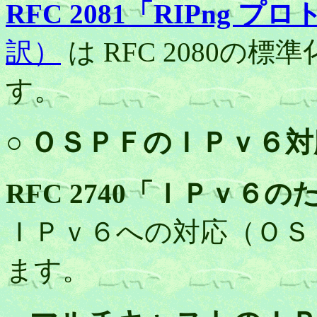
RFC 2081「RIPng 
訳）
は RFC 2080の
す。
○ ＯＳＰＦのＩＰｖ６対
RFC 2740「ＩＰｖ６の
ＩＰｖ６への対応（ＯＳ
ます。