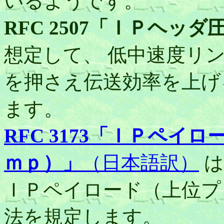
いるようです。
RFC 2507「ＩＰヘッダ
想定して、 低中速度リ
を押さえ伝送効率を上げ
ます。
RFC 3173「ＩＰペ
ｍｐ）」
（日本語訳）
は
ＩＰペイロード（上位プ
法を規定します。