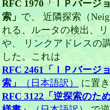
RFC 1970「ＩＰバ
索」
で、 近隣探索（Neighb
れる、ルータの検出、リ
や、 リンクアドレスの
した。これは
RFC 2461「ＩＰバ
索」
（日本語訳）
に置き
RFC 3122「逆探索
様書」
（日本語訳）
で逆