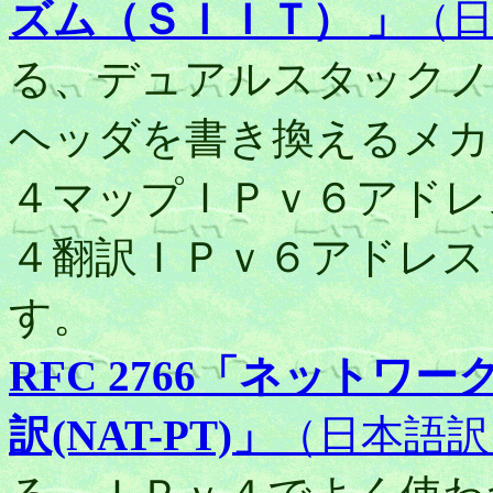
ズム（ＳＩＩＴ） 」
（
る、デュアルスタックノ
ヘッダを書き換えるメカ
４マップＩＰｖ６アドレス（0::
４翻訳ＩＰｖ６アドレス（0::f
す。
RFC 2766「ネット
訳(NAT-PT)」
（日本語訳