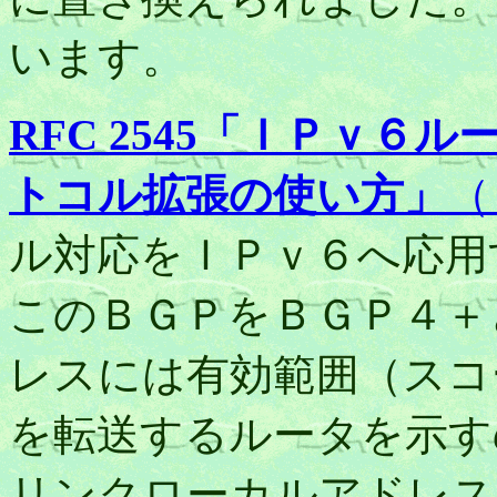
います。
RFC 2545「ＩＰｖ６
トコル拡張の使い方」
（
ル対応をＩＰｖ６へ応用
このＢＧＰをＢＧＰ４＋
レスには有効範囲（スコ
を転送するルータを示す
リンクローカルアドレス