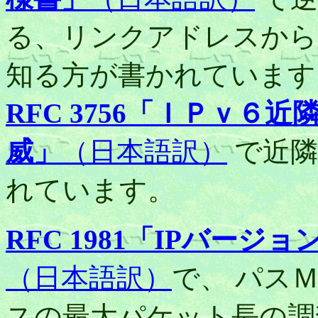
る、リンクアドレスから
知る方が書かれています
RFC 3756「ＩＰｖ
威」
（日本語訳）
で近隣
れています。
RFC 1981「IPバー
（日本語訳）
で、 パス
スの最大パケット長の調