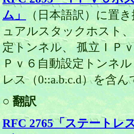
ム」
（日本語訳）に置き
ュアルスタックホスト、
定トンネル、 孤立ＩＰ
Ｐｖ６自動設定トンネル
レス（0::a.b.c.d）を
○ 翻訳
RFC 2765「ステー