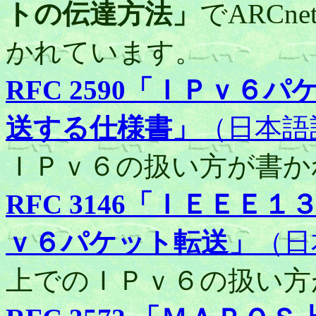
トの伝達方法」
でARC
かれています。
RFC 2590「ＩＰｖ
送する仕様書」
（日本語
ＩＰｖ６の扱い方が書か
RFC 3146「ＩＥＥ
ｖ６パケット転送」
（日
上でのＩＰｖ６の扱い方