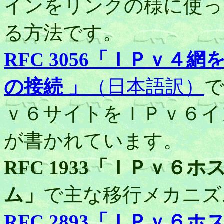
インをリンクの様に使っ
る方法です。
RFC 3056「ＩＰｖ
の接続 」
（日本語訳）
で
ｖ６サイトをＩＰｖ６イ
が書かれています。
RFC 1933「ＩＰｖ
ム」
で主な移行メカニズ
RFC 2893「ＩＰｖ