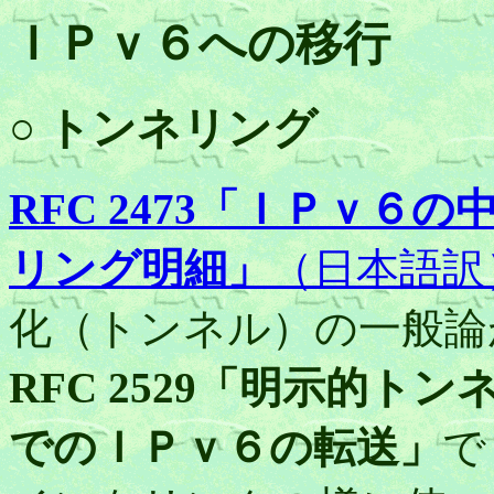
ＩＰｖ６への移行
○ トンネリング
RFC 2473「ＩＰｖ
リング明細」
（日本語訳
化（トンネル）の一般論
RFC 2529「明示的
でのＩＰｖ６の転送」
で