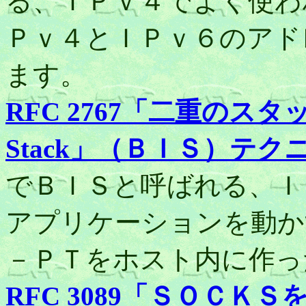
る、ＩＰｖ４でよく使わ
Ｐｖ４とＩＰｖ６のアド
ます。
RFC 2767「二重のスタッ
Stack」（ＢＩＳ）テク
でＢＩＳと呼ばれる、Ｉ
アプリケーションを動か
－ＰＴをホスト内に作っ
RFC 3089「ＳＯＣ