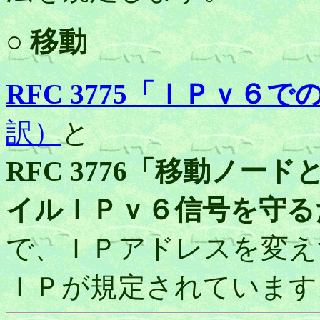
○ 移動
RFC 3775「ＩＰｖ６
訳）
と
RFC 3776「移動ノ
イルＩＰｖ６信号を守る
で、ＩＰアドレスを変え
ＩＰが規定されています