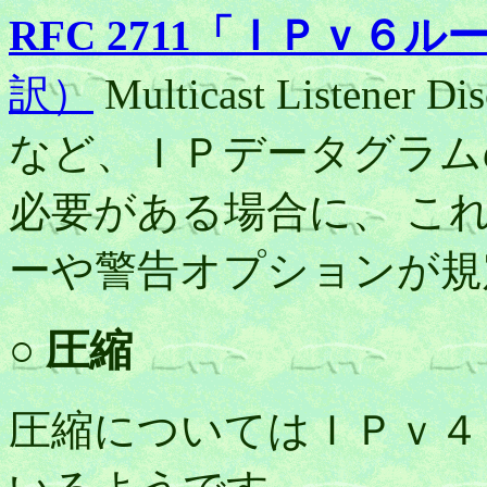
RFC 2711「ＩＰｖ６
訳）
Multicast Listener Di
など、ＩＰデータグラム
必要がある場合に、 こ
ーや警告オプションが規
○ 圧縮
圧縮についてはＩＰｖ４