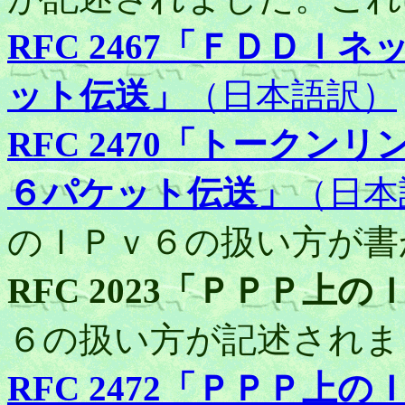
RFC 2467「ＦＤＤ
ット伝送」
（日本語訳）
RFC 2470「トーク
６パケット伝送」
（日本
のＩＰｖ６の扱い方が書
RFC 2023「ＰＰＰ上
６の扱い方が記述されま
RFC 2472「ＰＰＰ上