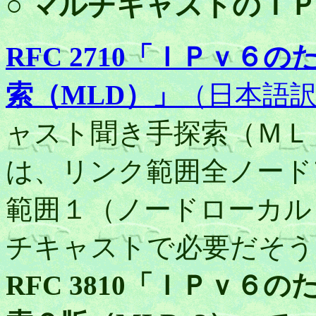
○ マルチキャストのＩ
RFC 2710「ＩＰｖ
索（MLD）」
（日本語
ャスト聞き手探索（ＭＬ
は、リンク範囲全ノード
範囲１（ノードローカル
チキャストで必要だそう
RFC 3810「ＩＰｖ