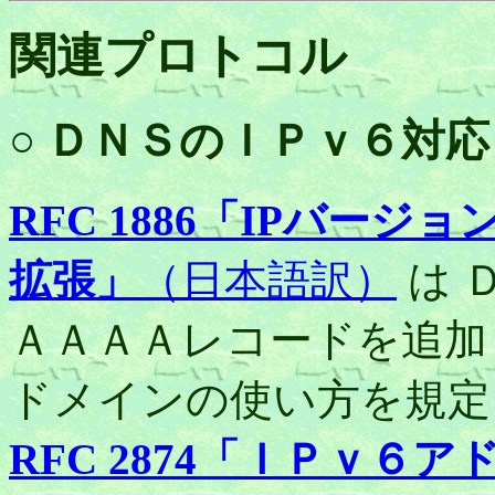
関連プロトコル
○ ＤＮＳのＩＰｖ６対応
RFC 1886「IPバー
拡張」
（日本語訳）
は 
ＡＡＡＡレコードを追加し、
ドメインの使い方を規定
RFC 2874「ＩＰｖ