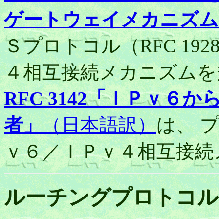
ゲートウェイメカニズム
Ｓプロトコル（RFC 1
４相互接続メカニズムを
RFC 3142「ＩＰｖ
者」
（日本語訳）
は、 
ｖ６／ＩＰｖ４相互接続
ルーチングプロトコル