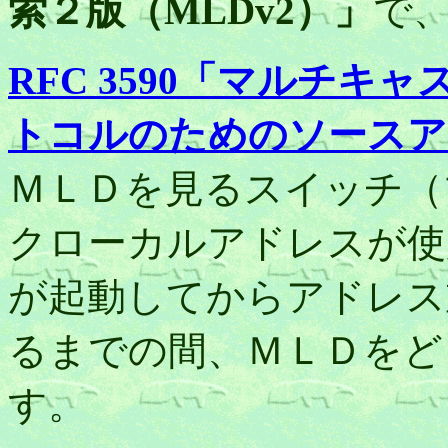
索２版（MLDv2）」
で
RFC 3590「マルチ
トコルのためのソースア
ＭＬＤを見るスイッチ（
クローカルアドレスが使
が起動してからアドレス
るまでの間、ＭＬＤをど
す。