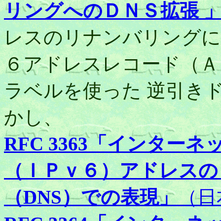
リングへのＤＮＳ拡張 
レスのリナンバリングに
６アドレスレコード（Ａ
ラベルを使った 逆引き
かし、
RFC 3363「インタ
（ＩＰｖ６）アドレスの
（DNS）での表現」
（日