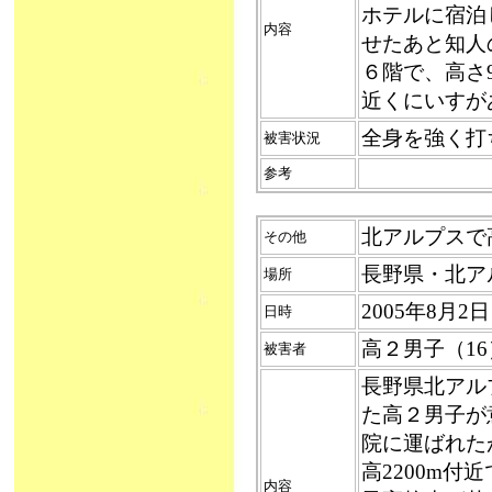
ホテルに宿泊
内容
せたあと知人
６階で、高さ
近くにいすが
全身を強く打
被害状況
参考
北アルプスで高山
その他
長野県・北ア
場所
2005年8月2
日時
高２男子（16
被害者
長野県北アル
た高２男子が
院に運ばれた
高2200m
内容