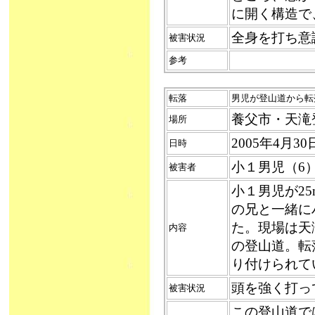
に開く構造で
全身を打ち意
被害状況
参考
転落
男児が登山道から転落（
養父市・天滝
場所
2005年4月3
日時
小１男児（6
被害者
小１男児が2
の兄と一緒に
た。現場は天
内容
の登山道。転落
り付けられて
頭を強く打っ
被害状況
この登山道では