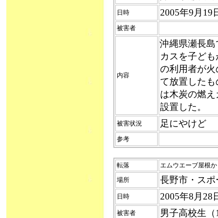
2005年9月1
日時
被害者
沖縄県瀬長島
カスを子ども
の利用者が火
内容
て放置したも
は木炭の燃え
設置した。
足にやけど
被害状況
参考
転落
エムウエーブ屋根から転
長野市・スポ
場所
2005年8月2
日時
男子高校生（1
被害者