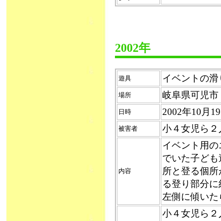
2002年
イベントの滑り台
遊具
岐阜県可児市
場所
2002年10月
日時
小４女児ら２
被害者
イベント用の
でいた子ども
所と登る個所
内容
る登り部分に
左側に傾いた
小４女児ら２