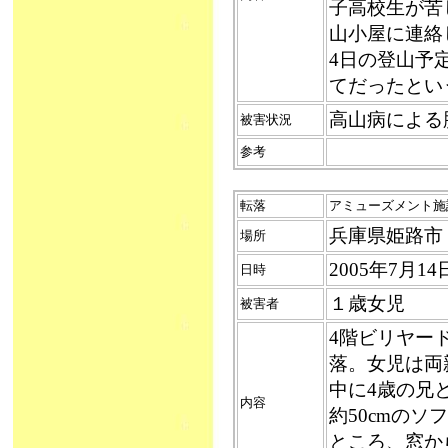
子高校生が苦
山小屋に連絡
4日の登山予
てだったとい
高山病による
被害状況
参考
転落
アミューズメント施設か
兵庫県姫路市
場所
2005年7月1
日時
１歳女児
被害者
4階ビリヤー
落。女児は両
中に4歳の兄と
内容
約50cmの
ところ、窓か