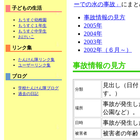
ーでの水の事故」
にまと
子どもの生活
事故情報の見方
もうすぐ幼稚園
2005年
もうすぐ１年生
もうすぐ中学生
2004年
おけいこ
2003年
リンク集
2002年（６月～）
たんけん隊リンク集
事故情報の見方
ユーザーリンク集
ブログ
見出し（日付
学校たんけん隊ブログ
分類
す。）
過去の日記
事故が発生し
場所
公園など）。
事故が発生し
日時
被害者の年齢
被害者