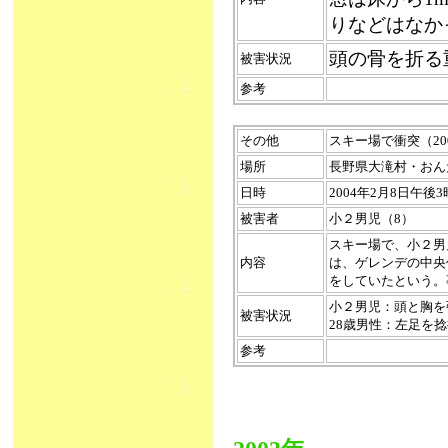
りなどはなか
頭の骨を折る
被害状況
参考
その他
スキー場で衝突（2004
場所
長野県大滝村・おん
日時
2004年2月8日午後
被害者
小２男児（8）
スキー場で、小２男
内容
は、ゲレンデの中央
をしていたという。
小２男児：頭と胸を
被害状況
28歳男性：左足を
参考