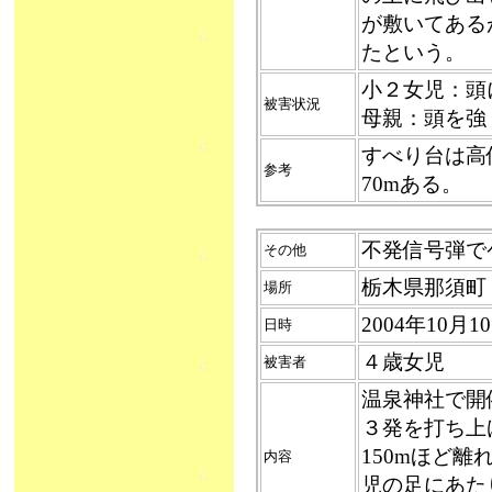
が敷いてある
たという。
小２女児：頭
被害状況
母親：頭を強
すべり台は高
参考
70mある。
不発信号弾でケガ
その他
栃木県那須町
場所
2004年10月
日時
４歳女児
被害者
温泉神社で開
３発を打ち上
150mほど
内容
児の足にあた