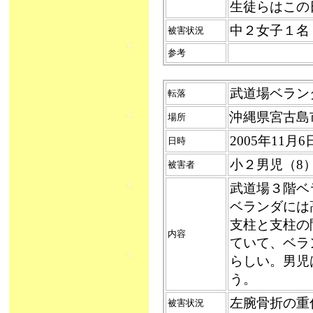
生徒らはこの
中２女子１名
被害状況
参考
武道場ベランダ
転落
沖縄県宮古島
場所
2005年11
日時
小２男児（
被害者
武道場３階ベ
ベランダには
支柱と支柱の間
内容
ていて、ベラ
らしい。男児
う。
左腕骨折の重
被害状況