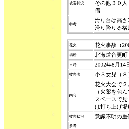
その他３０人
被害状況
傷
滑り台は高さ
参考
滑り降りる構
花火事故（2002
花火
北海道音更町
場所
2002年8月
日時
小３女児（８
被害者
花火大会で２
（火薬を包ん
内容
スペースで見
は打ち上げ場
意識不明の重
被害状況
参考