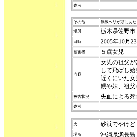
参考
その他
無線ヘリが頭にあたる（2
栃木県佐野市
場所
2005年10月
日時
５歳女児
被害者
女児の祖父が
して飛ばし始
内容
近くにいた女
親や妹、祖父
失血による死
被害状況
参考
砂浜でやけど（2
火
沖縄県瀬長島
場所