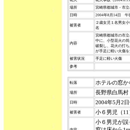
場所
宮崎県都城市・市立
日時
2004年8月14日 
２歳女児１名男女小学
被害者
名
宮崎県都城市の市立
中に、小型花火の筒
内容
破裂し、花火の打ち
が手足に軽い火傷を
被害状況
手足に軽い火傷
参考
ホテルの窓から転
転落
長野県白馬村
場所
2004年5月2
日時
小６男児（11
被害者
小６男児が誤
窓は床から1
内容