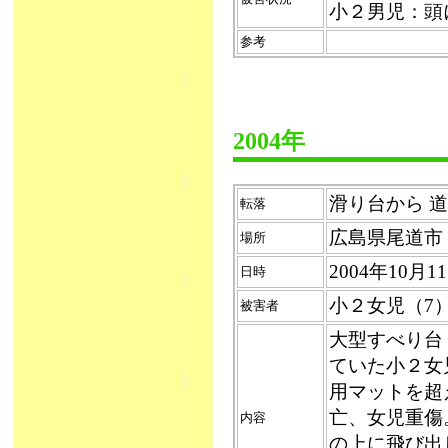
小２男児：頭
参考
2004年
滑り台から 道路
転落
広島県尾道市
場所
2004年10月
日時
小２女児（7
被害者
大型すべり台
ていた小２女
用マットを超
亡、女児重傷
内容
の上に飛び出