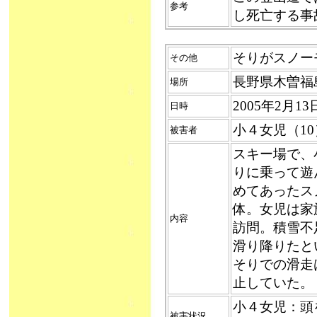
参考
し死亡する事
そりがスノーモ
その他
長野県木曽福
場所
2005年2月1
日時
小４女児（1
被害者
スキー場で、
りに乗って遊
めてあったス
体。女児は家
内容
訪問。積雪不
滑り降りたと
そりでの滑走
止していた。
小４女児：頭
被害状況