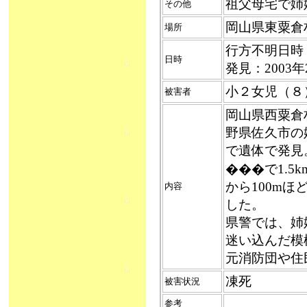
祖父母宅で姉妹行
その他
岡山県東粟倉
場所
行方不明日時：
日時
発見：2003
小２女児（８
被害者
岡山県西粟倉
野県佐久市の
で遺体で発見
���で1.5
から100m
内容
した。
県警では、姉
迷い込んだ模
元消防団や住
凍死
被害状況
参考