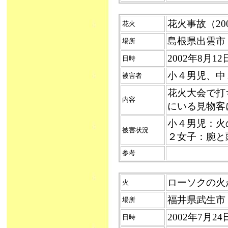
花火事故（2002
花火
島根県出雲市
場所
2002年8月
日時
小４男児、中
被害者
花火大会で打
内容
にいる見物客
小４男児：火
被害状況
２女子：腕と
参考
ローソクの火が浴
火
福井県武生市
場所
2002年7月
日時