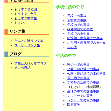
学校生活の中で
もうすぐ幼稚園
もうすぐ１年生
登校中の事故
もうすぐ中学生
下校中の事故
おけいこ
学校内での事故
校外学習での事故
リンク集
学校での食中毒
幼稚園・保育園での事故
たんけん隊リンク集
幼稚園・保育園での食中毒
ユーザーリンク集
その他
ブログ
生活の中で
学校たんけん隊ブログ
家の中での事故
過去の日記
公園・遊び場での事故
公園・遊び場での水の事故
買い物中の事故
学校外の活動での事故
（おけいこ・地域活動）
生活の中での交通事故
レジャーでの事故
レジャーでの水の事故
医療事故