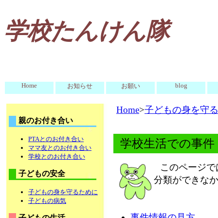
学校たんけん隊
Home
blog
お知らせ
お願い
Home
>
子どもの身を守
親のお付き合い
PTAとのお付き合い
学校生活での事件
ママ友とのお付き合い
学校とのお付き合い
このページで
子どもの安全
分類ができな
子どもの身を守るために
子どもの病気
事件情報の見方
子どもの生活