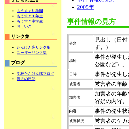
2005年
もうすぐ幼稚園
もうすぐ１年生
事件情報の見方
もうすぐ中学生
おけいこ
リンク集
見出し（日付
分類
す。）
たんけん隊リンク集
ユーザーリンク集
事件が発生し
場所
ブログ
公園など）。
事件が発生し
学校たんけん隊ブログ
日時
過去の日記
被害者の年齢
被害者
加害者の年齢
加害者
容疑の内容。
事件の発生状
内容
被害者のケガ
被害状況