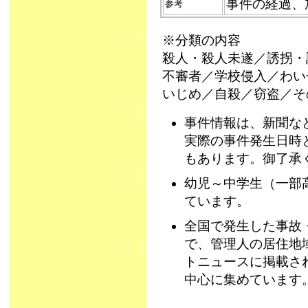
事件の経過、
参考
※分類の内容
殺人・殺人未遂／誘拐・
不審者／学校侵入／わい
いじめ／自殺／窃盗／そ
事件情報は、新聞な
実際の事件発生日時
もあります。御了承
幼児～中学生（一部
ています。
全国で発生した事故
で、管理人の居住地
トニュースに掲載さ
中心に集めています