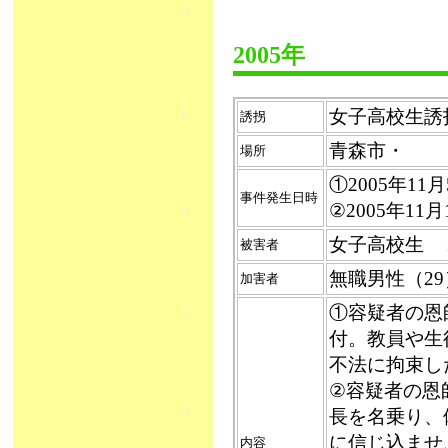
2005年
女子高校生誘拐（
誘拐
青森市・
場所
①2005年1
事件発生日時
②2005年11
女子高校生 
被害者
無職男性（2
加害者
①容疑者の恩
付。教員や生
不法に拘束し
②容疑者の恩
長を名乗り、
に信じ込ませ
内容