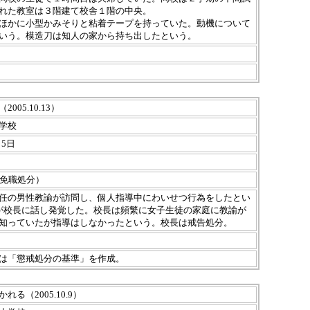
れた教室は３階建て校舎１階の中央。
ほかに小型かみそりと粘着テープを持っていた。動機について
いう。模造刀は知人の家から持ち出したという。
05.10.13）
学校
・3月5日
戒免職処分）
任の男性教諭が訪問し、個人指導中にわいせつ行為をしたとい
が校長に話し発覚した。校長は頻繁に女子生徒の家庭に教諭が
知っていたが指導はしなかったという。校長は戒告処分。
は「懲戒処分の基準」を作成。
る（2005.10.9）