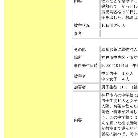
内容
仕方などを指導中に
導熱心で、かっとし
鹿児島区検は28日
令を出した。教諭は
被害状況
10日間のケガ
参考
その他
給食お茶に異物混入（20
場所
神戸市中央区・市立
事件発生日時
2005年10月4日 
中２男子 １０人
被害者
中２女子 ４人
加害者
男子生徒（13）（
神戸市内の中学校で
男子生徒10人と女
入院。お茶を飲んだ
黄色い粉末が残留し
う。この中学校では
内容
んを置いた棚は施錠
が教室まで運んだとい
警察の調べで、同中