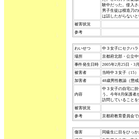
験中だった。侵入さ
男子生徒は模造刀の
は話したがらないと
被害状況
参考
わいせつ
中３女子にセクハラ（20
場所
京都府北部・公立中
事件発生日時
2005年2月25日
被害者
当時中３女子（15）
加害者
48歳男性教諭（懲
中３女子の自宅に担
内容
う。今年8月保護者
訪問していることを
被害状況
参考
京都府教育委員会で
傷害
同級生に目をひっかかれ