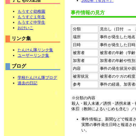
2002年（６月～）
もうすぐ幼稚園
事件情報の見方
もうすぐ１年生
もうすぐ中学生
おけいこ
分類
見出し（日付 → 
場所
事件が発生した地名
リンク集
日時
事件が発生した日時
たんけん隊リンク集
被害者
被害者の年齢（学齢
ユーザーリンク集
加害者
加害者の年齢や性別
ブログ
内容
事件の発生状況や原
被害状況
被害者のケガの程度
学校たんけん隊ブログ
過去の日記
参考
事件の経過、加害者
※分類の内容
殺人・殺人未遂／誘拐・誘拐未遂・
体罰（教師によるいじめも含む）／
事件情報は、新聞などで報道
実際の事件発生日時と報道さ
い。