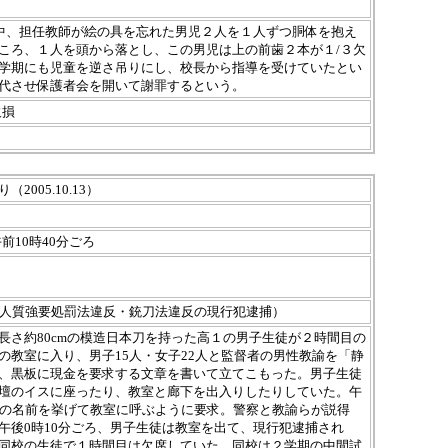
業中、担任教師が絵の具を忘れた男児２人を１人ずつ胴体を抱え
ころ、１人を頭から落とし、この男児は上の前歯２本が１/３欠
学期にも児童を逆さ吊りにし、校長から指導を受けていたとい
代させ保護者会を開いて謝罪するという。
欠損
005.10.13）
日 午前10時40分ごろ
（人質強要処罰法違反・銃刀法違反の現行犯逮捕）
長さ約80cmの模造日本刀を持った高１の男子生徒が２時間目の
の教室に入り、男子15人・女子22人と監督者の男性教諭を「静
、黒板に現金を要求する文章を書いて立てこもった。男子生徒
壇のイスに座ったり、教室と廊下を出入りしたりしていた。午
生の名前を挙げて教室に呼ぶように要求。警察と教諭らが説得
午後0時10分ごろ、男子生徒は教室を出て、現行犯逮捕され
同校の生徒で１時間目は欠席していた。同校は２学期の中間試