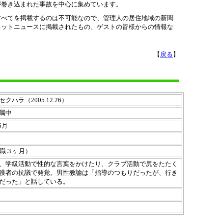
が巻き込まれた事故を中心に集めています。
すべてを掲載するのは不可能なので、管理人の居住地域の新聞
ネットニュースに掲載されたもの、ゲストの皆様からの情報な
【
戻る
】
ハラ（2005.12.26）
属中
年6月
停職３ヶ月）
、学級活動で性的な言葉をかけたり、クラブ活動で尻をたたく
護者の抗議で発覚。男性教諭は「指導のつもりだったが、行き
だった」と話している。