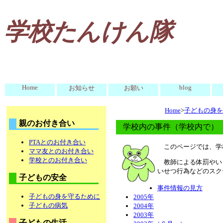
学校たんけん隊
Home
blog
お知らせ
お願い
Home
>
子どもの身を
親のお付き合い
学校内の事件（学校内で）
PTAとのお付き合い
このページでは、学
ママ友とのお付き合い
学校とのお付き合い
教師による体罰やい
いせつ行為などのスク
子どもの安全
事件情報の見方
子どもの身を守るために
2005年
子どもの病気
2004年
2003年
子どもの生活