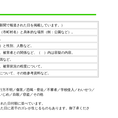
新聞で報道された日を掲載しています。）
（市町村名）と具体的な場所（例：公園など）。
。
）と性別、人数など。
、被害者との関係など、（ ）内は容疑の内容。
因など。
、被害状況の程度について。
について、その他参考資料など。
行方不明／傷害／恐喝・脅迫／不審者／学校侵入／わいせつ／
いじめ／自殺／窃盗／その他
された日付順に並べています。
れた日に若干のズレが生じるものもあります。御了承くださ