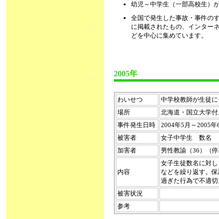
幼児～中学生（一部高校生）
全国で発生した事故・事件の
に掲載されたもの、インター
どを中心に集めています。
2005年
わいせつ
中学校教師が生徒にセク
場所
北海道・国立大学付
事件発生日時
2004年5月～2005
被害者
女子中学生 数名
加害者
男性教諭（36）（
女子生徒数名に対し
内容
などを繰り返す。保
過ぎた行為で不適切
被害状況
参考