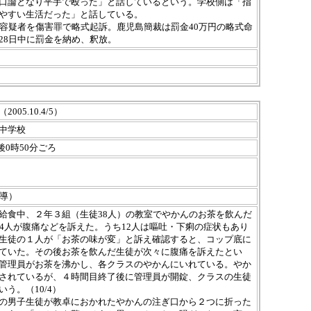
口論となり平手で殴った」と話しているという。学校側は「指
やすい生活だった」と話している。
に容疑者を傷害罪で略式起訴。鹿児島簡裁は罰金40万円の略式命
28日中に罰金を納め、釈放。
05.10.4/5）
中学校
午後0時50分ごろ
補導）
給食中、２年３組（生徒38人）の教室でやかんのお茶を飲んだ
子4人が腹痛などを訴えた。うち12人は嘔吐・下痢の症状もあり
生徒の１人が「お茶の味が変」と訴え確認すると、コップ底に
ていた。その後お茶を飲んだ生徒が次々に腹痛を訴えたとい
管理員がお茶を沸かし、各クラスのやかんにいれている。やか
されているが、４時間目終了後に管理員が開錠、クラスの生徒
う。（10/4）
の男子生徒が教卓におかれたやかんの注ぎ口から２つに折った