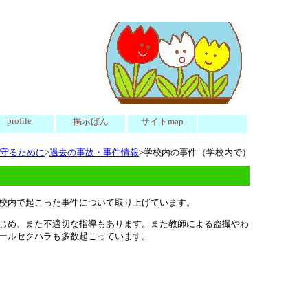
profile
掲示ばん
サイトmap
守るために
>
過去の事故・事件情報
>学校内の事件（学校内で）
校内で起こった事件について取り上げています。
じめ、また不適切な指導もあります。また教師による盗撮やわ
ールセクハラも多数起こっています。