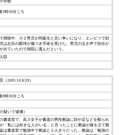
小学校
午後3時50分ごろ
で掃除中、小２男児が同級生と言い争いになり、エンピツで顔
児は左目の眼球が傷つき手術を受けた。男児の泣き声で担任が
が出ていたので病院に運んだという。
入院
005.10.8/29）
午後8時30分ごろ
害の疑いで逮捕）
の書道室で、高３女子が書道の男性教諭に顔や足などを殴られ
徒が「私には好きな人がいる」と言ったことに教諭が腹を立て殴
徒は書道室で勉強中で教諭と２人きりだった。教諭は「勉強の