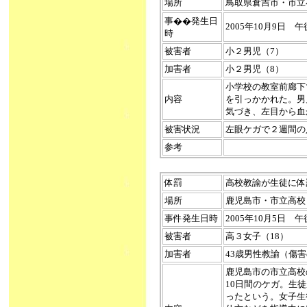
場所
鳥取県倉吉市・市立
事��発生日
2005年10月9日 
時
被害者
小２男児（7）
加害者
小２男児（8）
小学校の教室前廊下
内容
を引っかかれた。男
気づき、左目から血
被害状況
左眼ケガで２週間の
参考
体罰
高校教諭が生徒に体罰（2
場所
鹿児島市・市立高校
事件発生日時
2005年10月5日 
被害者
高３女子（18）
加害者
43歳男性教諭（傷
鹿児島市の市立高校
10日間のケガ。生
ったという。女子生