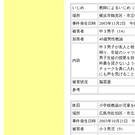
いじめ
教師によるいじめ（200
場所
横浜市鶴見区・市立
事件発生日時
2005年11月2日 
被害者
中３男子（14）
加害者
40歳男性教諭
中３男子が友人と校
鳴り、生徒のシャツ
男子生徒の授業を担
内容
科書を貸さないよう
チョークを鼻に入れ
にも声を荒げること
被害状況
脳震盪
参考
体罰
小学校教諭が児童を体罰
場所
広島市佐伯区・市立
事件発生日時
2005年10月21日
被害者
小３男児（9）