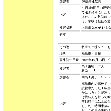
加害者
50歳男性教諭
21日4時間目の授
て逆さ吊りにしたと
内容
けた。この教諭は１
う。学校は担任を交
被害状況
上前歯２本が１/３
参考
その他
教室で生徒立てこもり（2
場所
福島市・高校
事件発生日時
2005年10月13
高１生徒 37人
被害者
教諭 1人
加害者
同高１男子（16）
福島市内の高校で、
試験中だった１年生
かにしろ」と脅迫し
は模造刀を持って教
前11時半には上級
内容
し、約１時間半後の
た。この男子生徒は