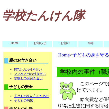
学校たんけん隊
Home
blog
お知らせ
お願い
Home
>
子どもの身を守
親のお付き合い
PTAとのお付き合い
学校内の事件（職
ママ友とのお付き合い
学校とのお付き合い
このページで
子どもの安全
げています。
子どもの身を守るために
給食費など保
子どもの病気
り得た生徒に関する情報
子どもの生活