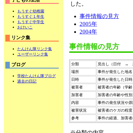
した。
もうすぐ幼稚園
事件情報の見方
もうすぐ１年生
もうすぐ中学生
2005年
おけいこ
2004年
リンク集
事件情報の見方
たんけん隊リンク集
ユーザーリンク集
分類
見出し（日付 → 
ブログ
場所
事件が発生した地名
学校たんけん隊ブログ
日時
事件が発生した日時
過去の日記
被害者
被害者の年齢（学齢
加害者
加害者の年齢や性別
内容
事件の発生状況や原
被害状況
被害者のケガの程度
参考
事件の経過、加害者
※分類の内容