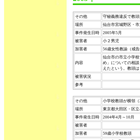
その他
守秘義務違反で教頭戒告
場所
仙台市宮城野区・市
事件発生日時
2005年5月
被害者
小２男児
加害者
56歳女性教諭（戒
仙台市の市立小学校
内容
め」についての相談
えたという。教頭は
被害状況
参考
その他
小学校教頭が横領（200
場所
東京都大田区・区立
事件発生日時
2004年4月～10月
被害者
加害者
59歳小学校教頭