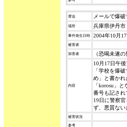
メールで爆破予
脅迫
兵庫県伊丹市
場所
2004年10月
事件発生日時
被害者
（恐喝未遂の
加害者
10月17日午
「学校を爆破
め」と書かれ
「korosu
内容
番号も記され
19日に警察
ず、悪質ない
被害状況
参考