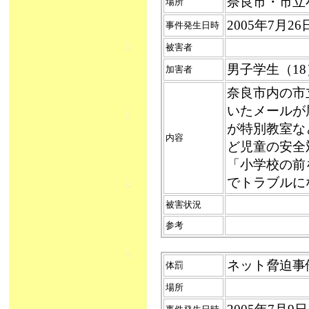
奈良市・市立
場所
2005年7月
事件発生日時
被害者
男子学生（1
加害者
奈良市内の市
いたメールが
が特別教室な
内容
ど児童の安全
「小学校の前
でトラブルに
被害状況
参考
ネット脅迫事件（
体罰
場所