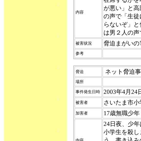
が悪い」と高
内容
の声で「生徒
らないぞ」と
は男２人の声
脅迫まがいの
被害状況
参考
ネット脅迫事件
脅迫
場所
2003年4月2
事件発生日時
さいたま市小
被害者
17歳無職少
加害者
24日夜、少
小学生を殺し
う。書き込み
内容