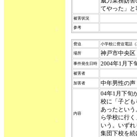
威力業務妨害
てやった」と
被害状況
参考
脅迫
小学校に脅迫電話（20
神戸市中央区
場所
2004年1月
事件発生日時
被害者
中年男性の声
加害者
04年1月下
校に「子ども
あったという
内容
ら学校に行く
いう。いずれ
集団下校を続