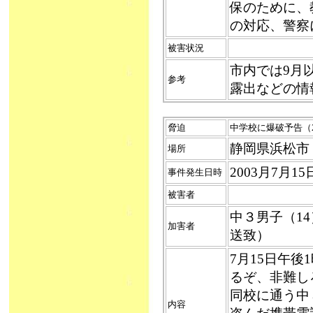
保のために、
の対応、警察
被害状況
市内では9月
参考
露出などの情
脅迫
中学校に爆破予告（2
静岡県浜松市
場所
2003月7月
事件発生日時
被害者
中３男子（1
加害者
送致）
7月15日午
るぞ、非難し
同校に通う中
内容