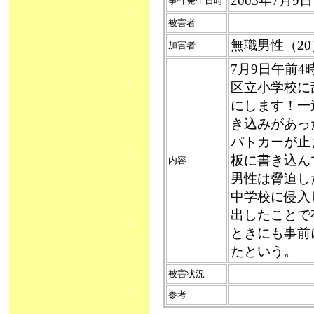
2005年7月9
事件発生日時
被害者
無職男性（2
加害者
7月9日午前
区立小学校に
にします！一
き込みがあっ
パトカーが止
板に書き込ん
内容
男性は脅迫し
中学校に侵入
出したことで
ときにも事前
たという。
被害状況
参考