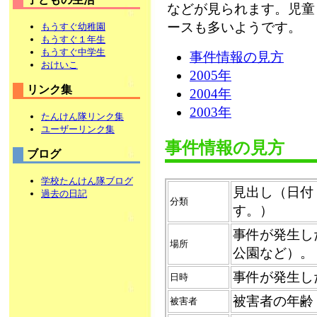
などが見られます。児童
ースも多いようです。
もうすぐ幼稚園
もうすぐ１年生
もうすぐ中学生
事件情報の見方
おけいこ
2005年
リンク集
2004年
2003年
たんけん隊リンク集
ユーザーリンク集
事件情報の見方
ブログ
学校たんけん隊ブログ
見出し（日付
過去の日記
分類
す。）
事件が発生し
場所
公園など）。
事件が発生し
日時
被害者の年齢
被害者