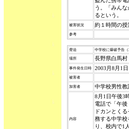
盗んだ携帯電
う。「みんな
るという。
約１時間の授
被害状況
参考
脅迫
中学校に爆破予告（2
長野県白馬村
場所
2003月8月
事件発生日時
被害者
中学校男性教
加害者
8月1日午後
電話で「午後
ドカンとくる
務する中学校
内容
り、校内で1