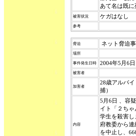
あて名は既に
ケガはなし
被害状況
参考
ネット脅迫事件
脅迫
場所
2004年5月6日
事件発生日時
被害者
28歳アルバ
加害者
捕）
5月6日 、
イト「２ちゃ
学生を殺害し
府教委から連
内容
を中止し、6