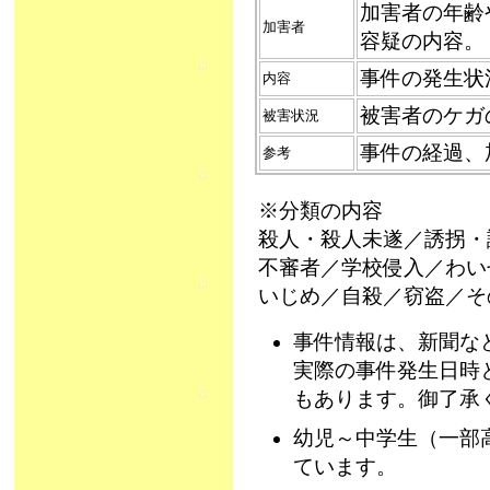
加害者の年齢
加害者
容疑の内容。
事件の発生状
内容
被害者のケガ
被害状況
事件の経過、
参考
※分類の内容
殺人・殺人未遂／誘拐・
不審者／学校侵入／わい
いじめ／自殺／窃盗／そ
事件情報は、新聞な
実際の事件発生日時
もあります。御了承
幼児～中学生（一部
ています。