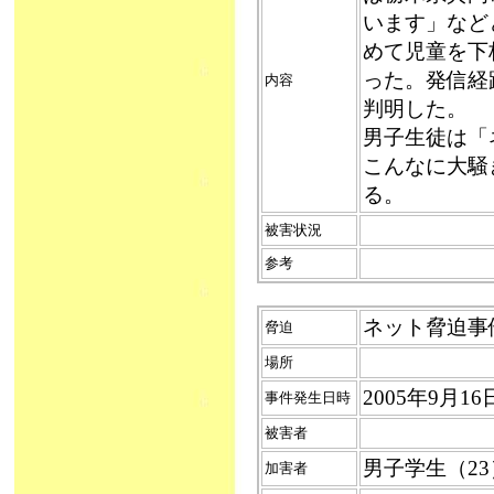
います」など
めて児童を下
った。発信経
内容
判明した。
男子生徒は「
こんなに大騒
る。
被害状況
参考
ネット脅迫事件（2
脅迫
場所
2005年9月
事件発生日時
被害者
男子学生（2
加害者