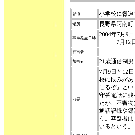
小学校に脅迫電話
脅迫
長野県阿南町
場所
2004年7月
事件発生日時
7月12日
被害者
21歳通信制
加害者
7月9日と1
校に恨みがあ
こるぞ」とい
守番電話に残
内容
たが、不審物
通話記録や録
う。容疑者は
いるという。