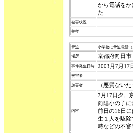
から電話をか
た。
被害状況
参考
脅迫
小学校に脅迫電話（2
京都府向日市
場所
2003月7月
事件発生日時
被害者
（悪質ないた
加害者
7月17日夕
向陽小の子に
前日の16日
内容
生１人を駆除
時などの不審