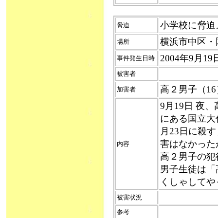
小学校に脅迫メー
脅迫
横浜市中区・
場所
2004年9月1
事件発生日時
被害者
高２男子（1
加害者
9月19日 
にある国立大
月23日に殺
害はなかった
内容
高２男子の犯
男子生徒は「
くしゃしてや
被害状況
参考