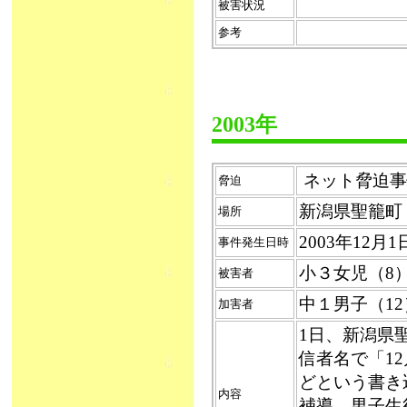
被害状況
参考
2003年
ネット脅迫事
脅迫
新潟県聖籠町
場所
2003年12月
事件発生日時
小３女児（
被害者
中１男子（12
加害者
1日、新潟県
信者名で「1
どという書き
内容
補導。男子生