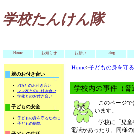
学校たんけん隊
Home
blog
お知らせ
お願い
Home
>
子どもの身を守
親のお付き合い
PTAとのお付き合い
学校内の事件（脅
ママ友とのお付き合い
学校とのお付き合い
このページで
子どもの安全
います。
子どもの身を守るために
学校に「児童
子どもの病気
電話があったり、同様の
子どもの生活