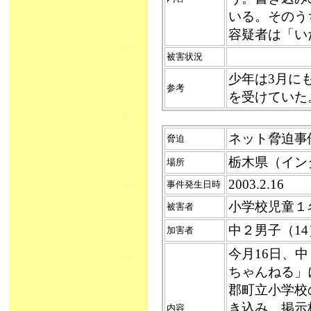
いる。そのう
容疑者は「い
被害状況
少年は3月に
参考
を受けていた
ネット脅迫事件（
脅迫
栃木県（イン
場所
2003.2.16
事件発生日時
小学校児童１
被害者
中２男子（1
加害者
今月16日、
ちゃんねる」
郡町立小学校
き込み、掲示
内容