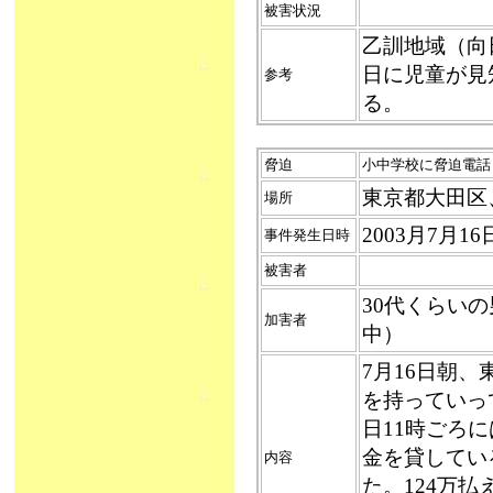
被害状況
乙訓地域（向
日に児童が見
参考
る。
脅迫
小中学校に脅迫電話（
東京都大田区
場所
2003月7月
事件発生日時
被害者
30代くらい
加害者
中）
7月16日朝
を持っていっ
日11時ごろ
金を貸してい
内容
た。124万