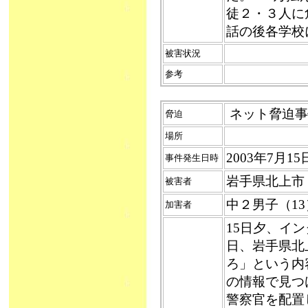
徒２・３人に
話の後各学校
被害状況
参考
ネット脅迫事件
脅迫
場所
2003年7月
事件発生日時
岩手県北上市
被害者
中２男子（1
加害者
15日夕、イ
日、岩手県北
ろ」という内
の情報で見つ
警察官を配置