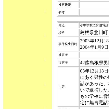
被害状況
参考
脅迫
小中学校に脅迫電話（
島根県斐川町
場所
2003年12月
事件発生日時
2004年1月
被害者
42歳島根県
加害者
03年12月1
にある男性の
話があった。
内容
いで逮捕した
もの学校に脅
宅に無言電話