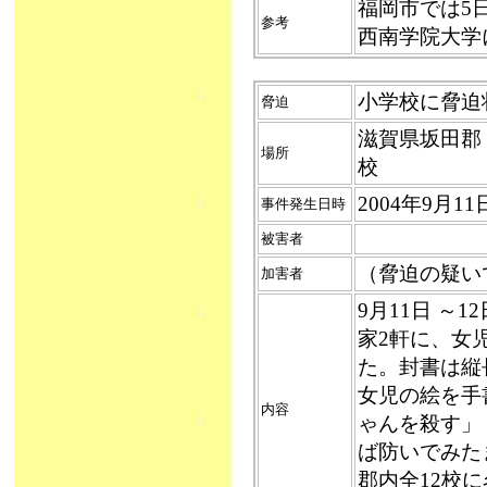
福岡市では5
参考
西南学院大学
小学校に脅迫状（
脅迫
滋賀県坂田郡
場所
校
2004年9月
事件発生日時
被害者
（脅迫の疑い
加害者
9月11日 ～
家2軒に、女
た。封書は縦
女児の絵を手
内容
ゃんを殺す」
ば防いでみた
郡内全12校