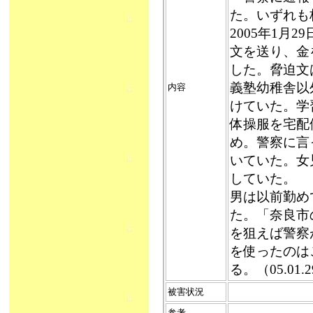
た。いずれも校
2005年1月
文を送り、金
した。脅迫文
義塾幼稚舎以
内容
けていた。学
体操服を宅配
め。警察に言
いていた。女
していた。
男は以前勤め
た。「奈良市
を狙えば警察
を使ったのは
る。（05.01.
被害状況
参考