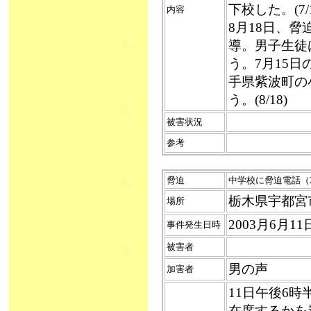
下校した。(7/1
内容
8月18日、
導。男子生徒
う。7月15
手県紫波町の
う。(8/18)
被害状況
参考
脅迫
中学校に脅迫電話（200
栃木県宇都宮
場所
2003月6月1
事件発生日時
被害者
男の声
加害者
11日午後6
在席するかを