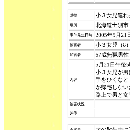
小３女児連れ去り
誘拐
北海道士別市
場所
2005年5月
事件発生日時
小３女児（8
被害者
67歳無職男
加害者
5月21日午
小３女児が男
手をひくなど
内容
が帰宅しない
路上で男と女
被害状況
参考
犬の散歩中に不審
不審者