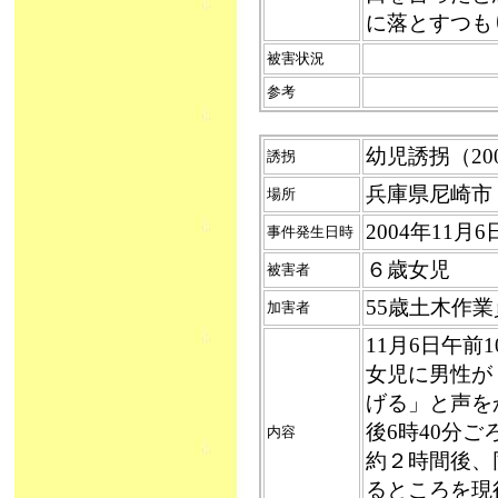
に落とすつも
被害状況
参考
幼児誘拐（2004
誘拐
兵庫県尼崎市
場所
2004年11月
事件発生日時
６歳女児
被害者
55歳土木作
加害者
11月6日午前
女児に男性が
げる」と声を
後6時40分
内容
約２時間後、
るところを現