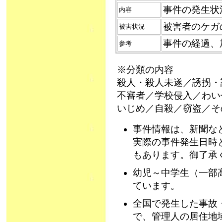
事件の発生状
内容
被害者のケガ
被害状況
事件の経過、
参考
※分類の内容
殺人・殺人未遂／誘拐・
不審者／学校侵入／わい
いじめ／自殺／窃盗／そ
事件情報は、新聞な
実際の事件発生日時
もあります。御了承
幼児～中学生（一部
ています。
全国で発生した事故
で、管理人の居住地