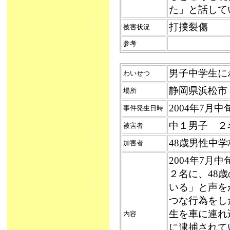
た」と話して
打撲裂傷
被害状況
参考
男子中学生にわ
わいせつ
静岡県浜松市
場所
2004年7月中
事件発生日時
中１男子 ２
被害者
48歳男性中
加害者
2004年7
２名に、48
いる」と声を
つな行為をし
生を車に連れ
内容
に逮捕されて