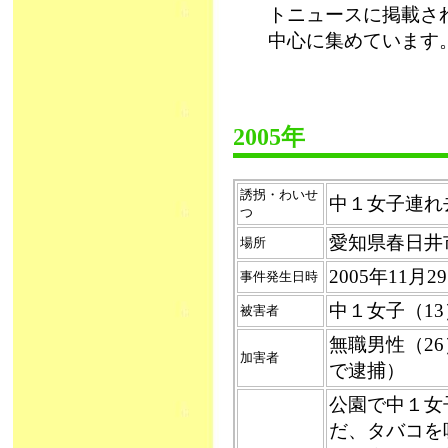
トニュースに掲載さ
中心に集めています
2005年
誘拐・わいせ
中１女子連れ去り
つ
愛知県春日井
場所
2005年11月
事件発生日時
中１女子（1
被害者
無職男性（2
加害者
で逮捕）
公園で中１女
だ、タバコを