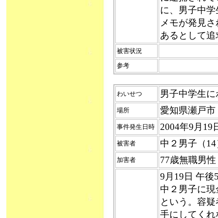
に、男子中学
メモが発見さ
あるとして追
被害状況
参考
男子中学生にわ
わいせつ
愛知県瀬戸市
場所
2004年9月1
事件発生日時
中２男子（14
被害者
77歳無職男
加害者
9月19日 午
中２男子に現
という。容疑
手にしてくれ