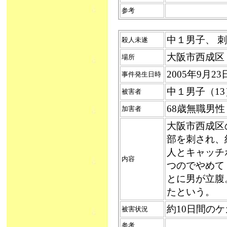
参考
中１男子、 刺さ
殺人未遂
大阪市西成区
場所
2005年9月
事件発生日時
中１男子（13
被害者
68歳無職男
加害者
大阪市西成区
部を刺され、
人とキャッチ
内容
つのでやめて
とに男が立腹
たという。
約10日間のケ
被害状況
参考