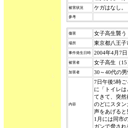
ケガはなし。
被害状況
参考
女子高生襲う（2
傷害
東京都八王子
場所
2004年4月
事件発生日時
女子高生（15
被害者
30～40代
加害者
7日午後5時
に「トイレは
てきて、突然
のどにスタン
内容
声をあげると
1月には同市
ガンで脅され