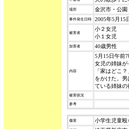
金沢市・公園
場所
2005年5月
事件発生日時
小２女児
被害者
小１女児
40歳男性
加害者
5月15日午
女児の姉妹が
「家はどこ？
内容
をかけた。男
ている姉妹の
被害状況
参考
小学生児童殴られ
傷害