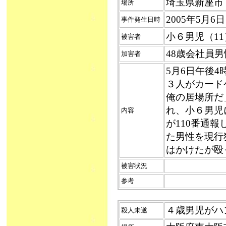
埼玉県新座市
場所
2005年5月
事件発生日時
小６男児（11
被害者
48歳会社員
加害者
5月6日午後
３人がカード
俺の居場所だ
れ、小６男児
内容
が110番通
た男性を現行
はかけたが殴
被害状況
参考
４歳男児がハン
殺人未遂