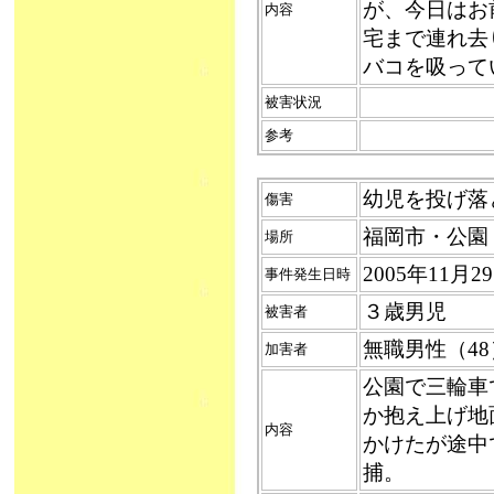
が、今日はお
内容
宅まで連れ去
バコを吸って
被害状況
参考
幼児を投げ落とす
傷害
福岡市・公園
場所
2005年11月
事件発生日時
３歳男児
被害者
無職男性（4
加害者
公園で三輪車
か抱え上げ地
内容
かけたが途中
捕。