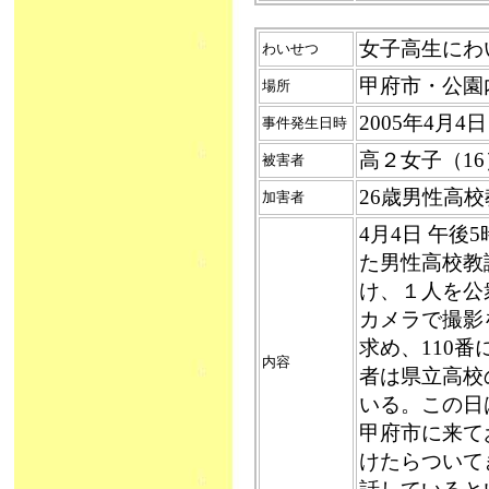
女子高生にわいせ
わいせつ
甲府市・公園
場所
2005年4月
事件発生日時
高２女子（16
被害者
26歳男性高
加害者
4月4日 午
た男性高校教
け、１人を公
カメラで撮影
求め、110
内容
者は県立高校
いる。この日
甲府市に来て
けたらついて