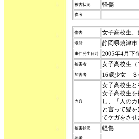
軽傷
被害状況
参考
女子高校生、集団
傷害
静岡県焼津市
場所
2005年4月
事件発生日時
女子高校生（1
被害者
16歳少女 
加害者
女子高校生と
女子高校生を
し、「人のカ
内容
と言って髪を
てケガをさせ
軽傷
被害状況
参考