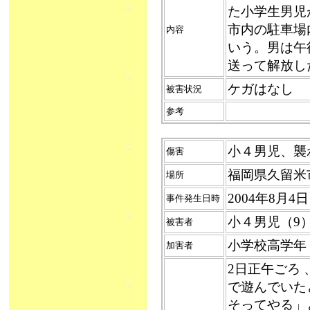
た小学生男児
市内の駐車場
内容
いう。男は午
送って解放し
ケガはなし
被害状況
参考
小４男児、襲われ
傷害
福岡県久留米
場所
2004年8月
事件発生日時
小４男児（9
被害者
小学校高学年
加害者
2日正午ごろ
で遊んでいた
そってやる」