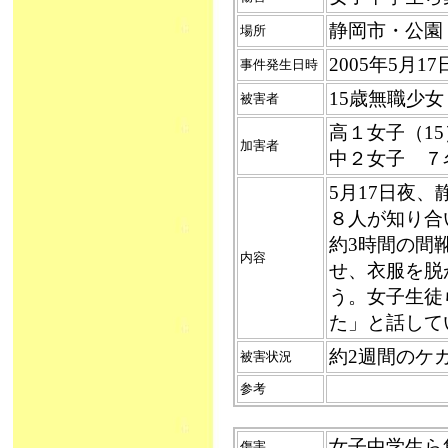
静岡市・公園
場所
2005年5月1
事件発生日時
15歳無職少女
被害者
高１女子（15
加害者
中２女子 ７
5月17日夜
８人が知り合
約3時間の間
内容
せ、衣服を脱
う。女子生徒
た」と話して
約2週間のケ
被害状況
参考
女子中学生ら集団
傷害