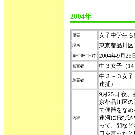
2004年
女子中学生ら集団
傷害
東京都品川区
場所
2004年9月2
事件発生日時
中３女子（14
被害者
中２～３女子
加害者
逮捕）
9月25日 
京都品川区の
で便器をなめ
運河に飛び込
内容
って、顔など
口を言ったと