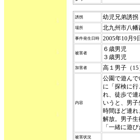
幼児兄弟誘拐（2
誘拐
北九州市八幡
場所
2005年10
事件発生日時
６歳男児
被害者
３歳男児
高１男子（1
加害者
公園で遊んで
に「探検に行
れ、徒歩で連
いうと、男子
内容
時間ほど連れ
解放。男子生
「一緒に遊び
被害状況