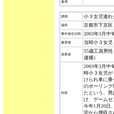
参考
小３女児連れ去り
誘拐
京都市下京区
場所
2003年3月
事件発生日時
当時小３女児
被害者
55歳工員男
加害者
逮捕）
2003年3月
時小３女児が
けられ車に乗
のボーリング
たという。男
内容
け、ゲームセ
今年1月20
宅から押収さ