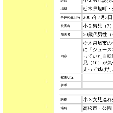
小２男児誘拐未遂
誘拐
栃木県旭町・
場所
2005年7月
事件発生日時
小２男児（7
被害者
50歳代男性
加害者
栃木県旭市の
に「ジュース
っていた自転
内容
兄（10）が
走って逃げた
被害状況
参考
小３女児連れ去り
誘拐
高松市・公園
場所