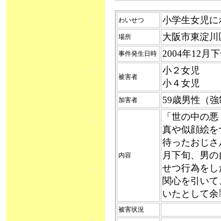
小学生女児にわ
わいせつ
大阪市東淀川
場所
2004年12月
事件発生日時
小２女児
被害者
小４女児
59歳男性（
加害者
「世の中の悪
真や似顔絵を
待ったおじさ
月下旬、男の
内容
せつ行為をし
関心を引いて
いたとして余
被害状況