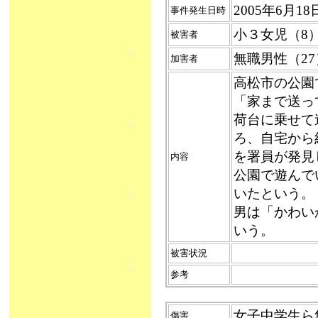
2005年6月1
事件発生日時
小３女児（8
被害者
無職男性（2
加害者
高松市の公園
「家まで送っ
荷台に乗せて
ろ、自宅から
を署員が発見
内容
公園で遊んで
いたという。
男は「かわい
いう。
被害状況
参考
女子中学生ら集団
傷害