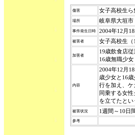
女子高校生ら集
傷害
岐阜県大垣市
場所
2004年12月
事件発生日時
女子高校生（
被害者
19歳飲食店
加害者
16歳無職少
2004年12
歳少女と16
行を加え、ケ
内容
同乗する女性
を立てたとい
1週間～10日
被害状況
参考