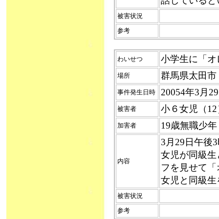
話していると
被害状況
参考
小学生に「オレ
わいせつ
群馬県太田市
場所
20054年3月
事件発生日時
小６女児（12
被害者
19歳無職少
加害者
3月29日午
女児が同級生
内容
フを見せて「
女児と同級生
被害状況
参考