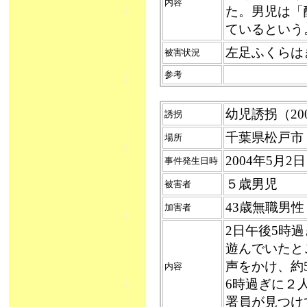
内容
た。男児は「
ているという
左足ふくらは
被害状況
参考
幼児誘拐（2004
誘拐
千葉県松戸市
場所
2004年5月2
事件発生日時
５歳男児
被害者
43歳無職男
加害者
2日午後5時
遊んでいたと
声をかけ、約
内容
6時過ぎに２
署員が見つけ