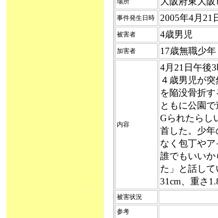
大阪府東大阪
場所
2005年4月2
事件発生日時
4歳男児
被害者
17歳無職少
加害者
4月21日午
４歳男児が突
を陥没骨折す
ともに公園で
Gられたらし
内容
首した。少年
なく包丁やア
誰でもいいか
た」と話して
31cm、重さ
被害状況
参考