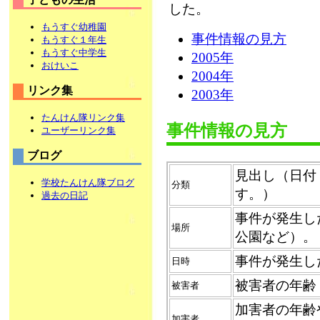
した。
もうすぐ幼稚園
事件情報の見方
もうすぐ１年生
もうすぐ中学生
2005年
おけいこ
2004年
リンク集
2003年
たんけん隊リンク集
事件情報の見方
ユーザーリンク集
ブログ
見出し（日付
学校たんけん隊ブログ
分類
す。）
過去の日記
事件が発生し
場所
公園など）。
事件が発生し
日時
被害者の年齢
被害者
加害者の年齢
加害者