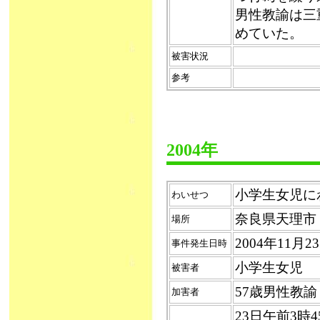
男性教諭は三
めていた。
被害状況
参考
2004年
小学生女児にわい
わいせつ
奈良県天理市
場所
2004年11月
事件発生日時
小学生女児
被害者
57歳男性教
加害者
23日午前3時