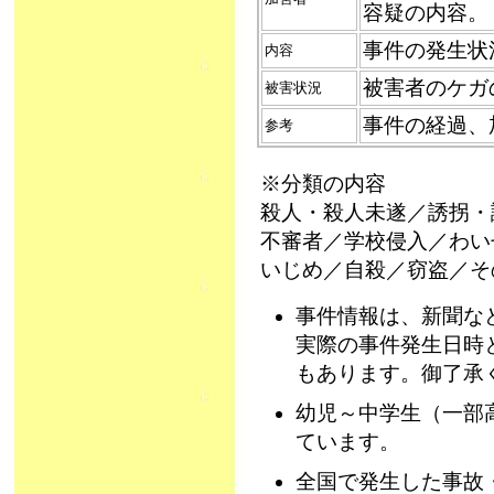
容疑の内容。
事件の発生状
内容
被害者のケガ
被害状況
事件の経過、
参考
※分類の内容
殺人・殺人未遂／誘拐・
不審者／学校侵入／わい
いじめ／自殺／窃盗／そ
事件情報は、新聞な
実際の事件発生日時
もあります。御了承
幼児～中学生（一部
ています。
全国で発生した事故