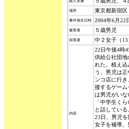
５歳男児、４階
殺人未遂
東京都新宿区
場所
2004年6月
事件発生日時
５歳男児
被害者
中２女子（13
加害者
22日午後4
供給公社団地
れた。植え込
う。男児は正
ンコ店に行き
接するゲーム
は男児がいな
「中学生くら
と話している
内容
23日、男児
女子を補導。