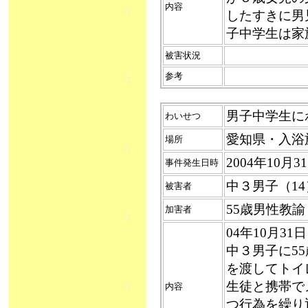
内容
したすきに男
子中学生は家
被害状況
参考
男子中学生にわい
わいせつ
愛知県・入浴
場所
2004年10月
事件発生日時
中３男子（14
被害者
55歳男性教
加害者
04年10月
中３男子に5
を渡してトイ
生徒と携帯で
内容
つ行為を繰り