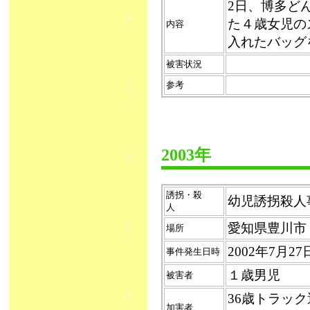
2日、博多ど
た４歳女児の
内容
入れたバッグ
被害状況
参考
2003年
誘拐・殺
幼児誘拐殺人
人
愛知県豊川市
場所
2002年7月2
事件発生日時
１歳男児
被害者
36歳トラッ
加害者