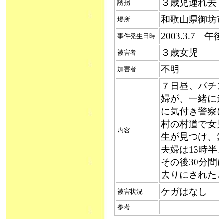
３歳児連れ去り（
誘拐
和歌山県御坊
場所
2003.3.7
事件発生日時
３歳女児
被害者
不明
加害者
７日昼、パチ
婦が、一緒に
に気付き警察
村の村道で女
内容
生が見つけ、
夫婦は13時
その後30分
去りにされた
ケガはなし
被害状況
参考