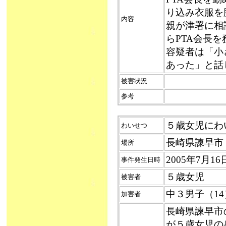
り込み衣服を
内容
親が津署に相
らPTA会長
容疑者は「小
あった」と話
被害状況
参考
５歳女児にわいせ
わいせつ
長崎県諫早市
場所
2005年7月
事件発生日時
５歳女児
被害者
中３男子（1
加害者
長崎県諫早市
が５歳女児の