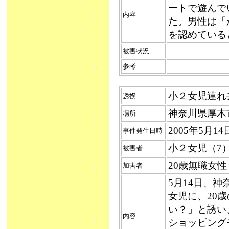
ートで遊んで
内容
た。男性は「
を認めている
被害状況
参考
小２女児連れ去り
誘拐
神奈川県厚木
場所
2005年5月
事件発生日時
小２女児（7
被害者
20歳無職女性
加害者
5月14日、
女児に、20
い？」と誘い
内容
ショッピング