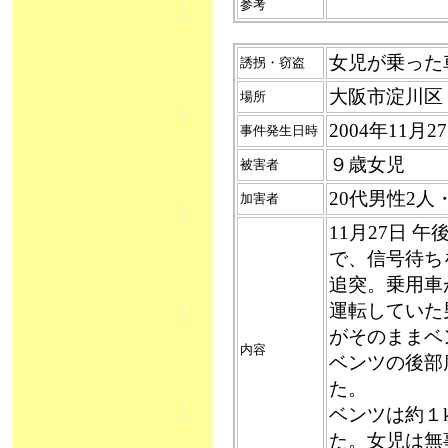
参考
女児が乗った車盗
誘拐・窃盗
大阪市淀川区
場所
2004年11月
事件発生日時
９歳女児
被害者
20代男性2
加害者
11月27日 
で、信号待ち
追突。乗用車
運転していた
がそのままベ
内容
ベンツの後部
た。
ベンツは約１
た。女児は無