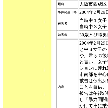
大阪市西成区
場所
2004年2月2
事件発生日時
当時中１女子
被害者
当時中３女子
30歳とび職
加害者
2004年2月
と中３女子の
や。君らの後
と言い、女子
ションに連れ
市南部を中心
被告は仮出所
ことを自供。
内容
被告は午後9
し「暴力団関
かけて車に乗