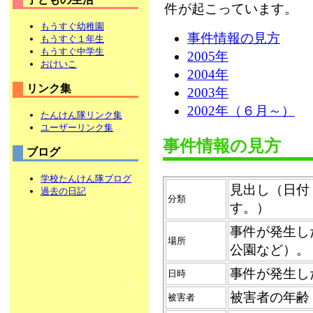
件が起こっています。
もうすぐ幼稚園
事件情報の見方
もうすぐ１年生
もうすぐ中学生
2005年
おけいこ
2004年
リンク集
2003年
2002年（６月～）
たんけん隊リンク集
ユーザーリンク集
事件情報の見方
ブログ
学校たんけん隊ブログ
見出し（日付
過去の日記
分類
す。）
事件が発生し
場所
公園など）。
事件が発生し
日時
被害者の年齢
被害者