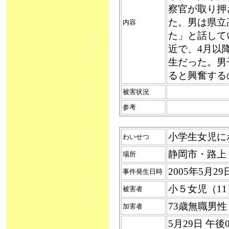
察官が取り押
た。男は県立
内容
た」と話して
近で、4月以
生だった。男
ると興奮する
被害状況
参考
小学生女児にわい
わいせつ
静岡市・路上
場所
2005年5月2
事件発生日時
小５女児（11
被害者
73歳無職男
加害者
5月29日 午