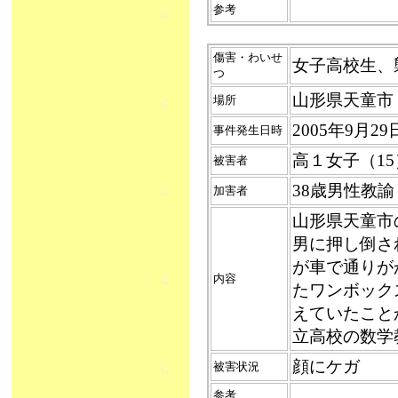
参考
傷害・わいせ
女子高校生、襲わ
つ
山形県天童市
場所
2005年9月
事件発生日時
高１女子（1
被害者
38歳男性教
加害者
山形県天童市
男に押し倒さ
が車で通りが
内容
たワンボック
えていたこと
立高校の数学
顔にケガ
被害状況
参考