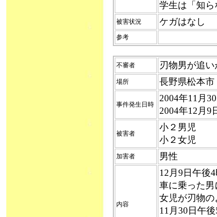
学生は「知ら
ケガはなし
被害状況
参考
刃物男が追いかけ
不審者
長野県松本市
場所
2004年11月
事件発生日時
2004年12月
小２男児
被害者
小２女児
男性
加害者
12月9日午
車に乗った男
女児が刃物の
内容
11月30日