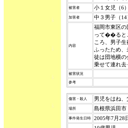
小１女児（6
被害者
中３男子（1
加害者
福岡市東区の
って��ると
ころ、男子生
内容
ふったため、
徒は団地横の
乗せて連れ去
被害状況
参考
男児をはね、父
傷害・殺人
島根県浜田市
場所
2005年7月2
事件発生日時
10歳男児