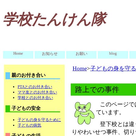
学校たんけん隊
Home
blog
お知らせ
お願い
Home
>
子どもの身を守
親のお付き合い
PTAとのお付き合い
路上での事件
ママ友とのお付き合い
学校とのお付き合い
このページで
子どもの安全
ています。
子どもの身を守るために
登下校とは違
子どもの病気
りやわいせつ事件、切り
子どもの生活