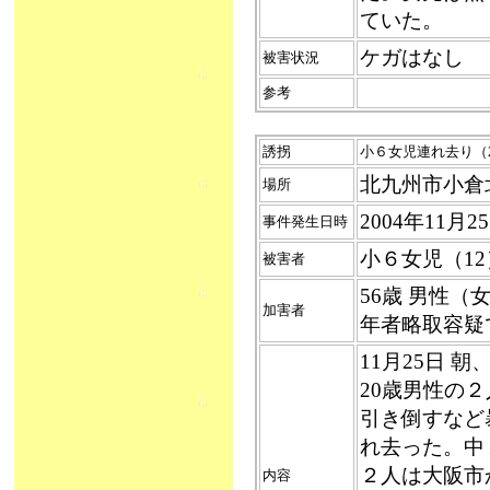
ていた。
ケガはなし
被害状況
参考
誘拐
小６女児連れ去り（200
北九州市小倉
場所
2004年11月
事件発生日時
小６女児（12
被害者
56歳 男性
加害者
年者略取容疑
11月25日 
20歳男性の
引き倒すなど
れ去った。中
２人は大阪市
内容