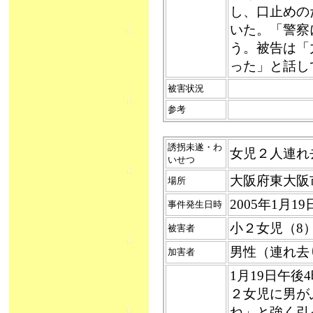
し、口止めの
いた。「警察
う。被告は「
った」と話し
被害状況
参考
誘拐未遂・わ
女児２人連れ去り
いせつ
大阪府東大阪
場所
2005年1月1
事件発生日時
小２女児（8
被害者
男性（連れ去
加害者
1月19日午
２女児に男が
ね」と強く引