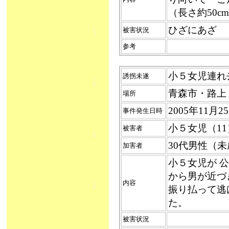
（長さ約50
ひざにあざ
被害状況
参考
小５女児連れ去り
誘拐未遂
青森市・路上
場所
2005年11月
事件発生日時
小５女児（1
被害者
30代男性（
加害者
小５女児が 
から男が近づ
内容
振り払って逃
た。
被害状況