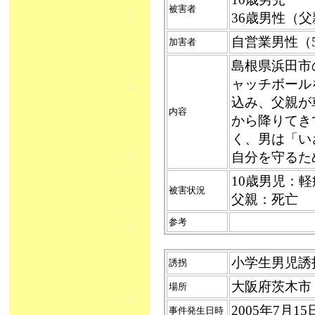
被害者
36歳男性（父
自営業男性（
加害者
島根県浜田市
ャッチボール
込み、父親が
内容
から降りてき
く、男は「い
自分を守るた
10歳男児：軽
被害状況
父親：死亡
参考
小学生男児誘拐未
誘拐
大阪府茨木市
場所
2005年7月
事件発生日時