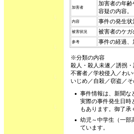
加害者の年齢
加害者
容疑の内容。
事件の発生状
内容
被害者のケガ
被害状況
事件の経過、
参考
※分類の内容
殺人・殺人未遂／誘拐・
不審者／学校侵入／わい
いじめ／自殺／窃盗／そ
事件情報は、新聞な
実際の事件発生日時
もあります。御了承
幼児～中学生（一部
ています。