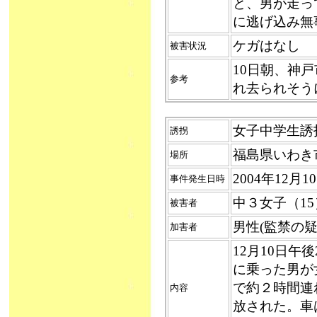
と、男が走っ
に逃げ込み無
ケガはなし
被害状況
10日朝、神
参考
れ去られそう
女子中学生誘拐（
誘拐
福島県いわき
場所
2004年12月
事件発生日時
中３女子（15
被害者
男性(監禁の
加害者
12月10日午
に乗った男が
で約２時間連
内容
放された。車