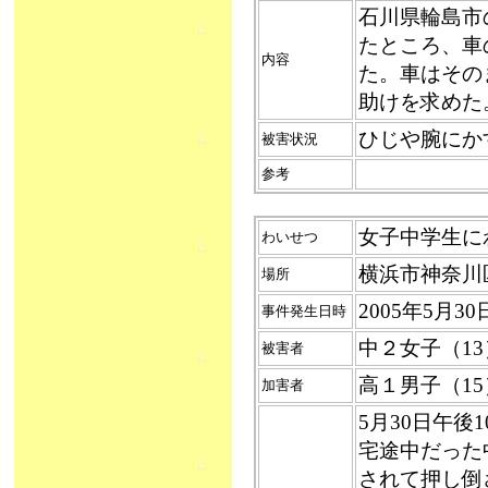
石川県輪島市
たところ、車
内容
た。車はその
助けを求めた
ひじや腕にか
被害状況
参考
女子中学生にわい
わいせつ
横浜市神奈川
場所
2005年5月3
事件発生日時
中２女子（13
被害者
高１男子（1
加害者
5月30日午後
宅途中だった
されて押し倒