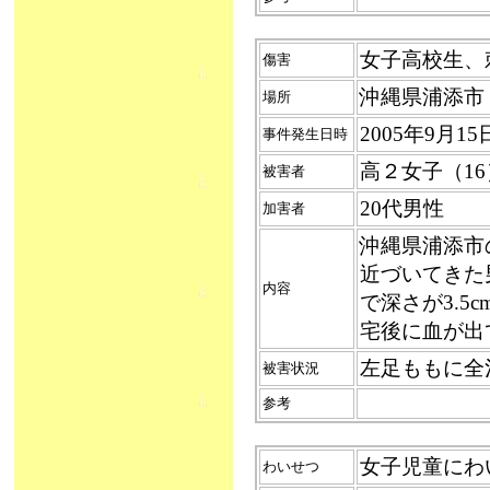
女子高校生、刺さ
傷害
沖縄県浦添市
場所
2005年9月
事件発生日時
高２女子（16
被害者
20代男性
加害者
沖縄県浦添市
近づいてきた
内容
で深さが3.
宅後に血が出
左足ももに全
被害状況
参考
女子児童にわいせ
わいせつ