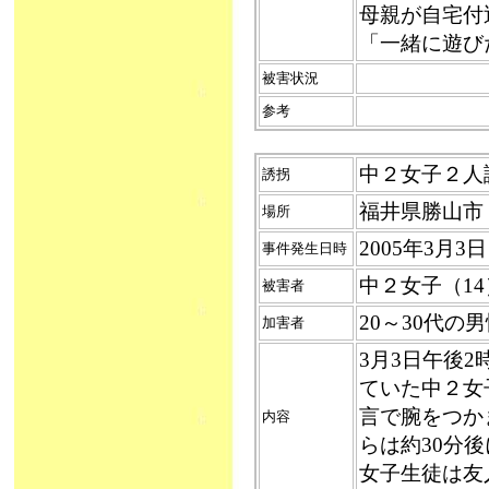
母親が自宅付
「一緒に遊び
被害状況
参考
中２女子２人誘拐
誘拐
福井県勝山市
場所
2005年3月3
事件発生日時
中２女子（1
被害者
20～30代
加害者
3月3日午後2
ていた中２女
言で腕をつか
内容
らは約30分
女子生徒は友