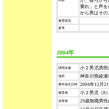
が、後ろから
内容
乗れ」と声を
から男はその
被害状況
参考
2004年
小２男児誘拐未遂
誘拐未遂
神奈川県綾瀬
場所
2004年12月
事件発生日時
小２男児（8
被害者
29歳無職男
加害者