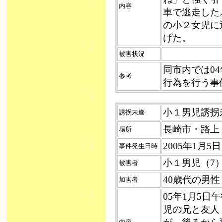
内容
車で逃走した
の小２女児に
げた。
被害状況
同市内では0
参考
行為を行う事
小１男児誘拐未遂
誘拐未遂
長崎市・路上
場所
2005年1月
事件発生日時
小１男児（7
被害者
40歳代の男
加害者
05年1月5
児の兄と友人