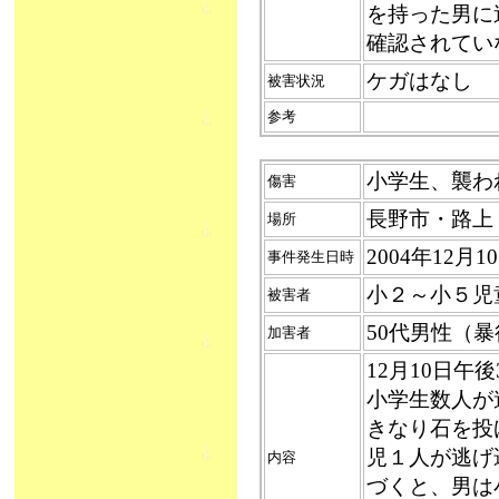
を持った男に
確認されてい
ケガはなし
被害状況
参考
小学生、襲われる
傷害
長野市・路上
場所
2004年12月
事件発生日時
小２～小５児
被害者
50代男性（
加害者
12月10日午
小学生数人が
きなり石を投
児１人が逃げ
内容
づくと、男は