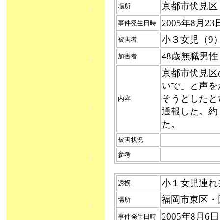
京都市伏見区
場所
2005年8月
事件発生日時
小３女児（
被害者
48歳無職男
加害者
京都市伏見区
いで」と声を
そうとしたと
内容
通報した。約
た。
被害状況
参考
小１女児連れ去り
誘拐
福岡市東区・
場所
2005年8月
事件発生日時