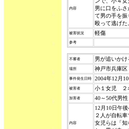
ンで、小４女
男に口をふさ
内容
て男の手を振
殴って逃げた
軽傷
被害状況
参考
男が追いかける（
不審者
神戸市兵庫区
場所
2004年12月
事件発生日時
小１女児 ２
被害者
40～50代男性
加害者
12月10日午
２人が自転車
女児らは「知
内容