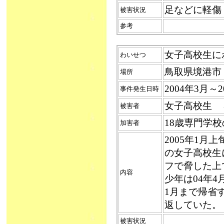
足などに軽傷
被害状況
参考
女子高校生にわい
わいせつ
鳥取県境港市
場所
2004年3月～2
事件発生日時
女子高校生 
被害者
18歳専門学
加害者
2005年1
の女子高校生
フで脅した上
内容
少年は04年4
1月まで帰省
返していた。
被害状況