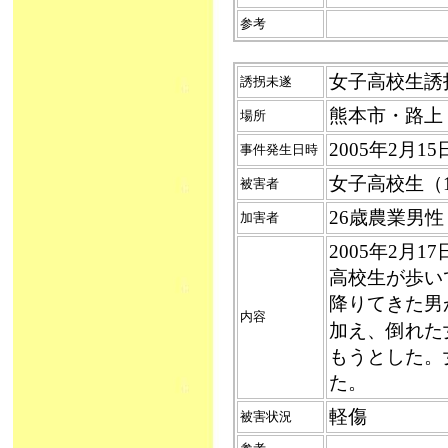
参考
女子高校生誘拐未
誘拐未遂
熊本市・路上
場所
2005年2月1
事件発生日時
女子高校生（
被害者
26歳農業男
加害者
2005年2月
高校生が歩い
降りてきた男
内容
加え、倒れた
もうとした。
た。
軽傷
被害状況