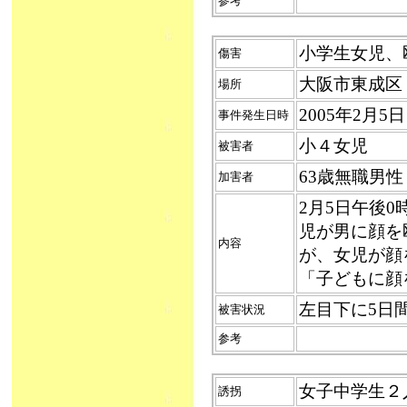
参考
小学生女児、殴
傷害
大阪市東成区
場所
2005年2月5
事件発生日時
小４女児
被害者
63歳無職男
加害者
2月5日午後
児が男に顔を
内容
が、女児が顔
「子どもに顔
左目下に5日
被害状況
参考
女子中学生２人誘
誘拐