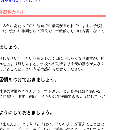
る力を養う…ということ）
会資料から）
、入学にあたっての生活面での準備が書かれています。学校に
、だいたい幼稚園からの延長で、一般的なしつけ内容になって
ましょう。
りしなさい）」という言葉をよく口にだしたくなりますが、控
れをあまり繰り返すと、学校への期待より不安のほうが大きく
しいところだ」という期待感をもたせてください。
習慣をつけておきましょう。
排便の習慣をきちんとつけて下さい。また食事は好き嫌いな
にお願いします。(補足、冷たい水で洗顔できるようにして下さ
ようにしておきましょう。
りませんか。はっきりと「はい」「いいえ」が言えることはと
前が言え、呼ばれたら「はい」と返事ができるようにしておき