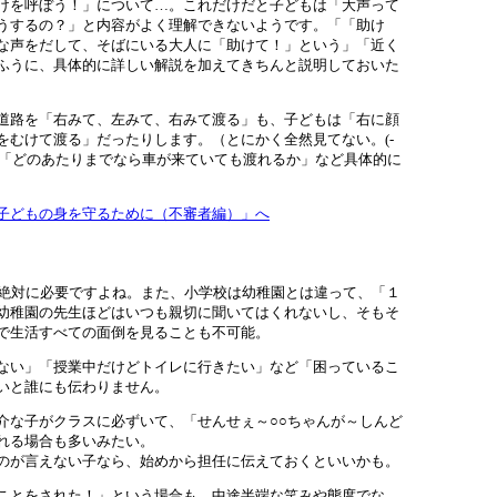
けを呼ぼう！」について…。これだけだと子どもは「大声って
うするの？」と内容がよく理解できないようです。「「助け
な声をだして、そばにいる大人に「助けて！」という」「近く
ふうに、具体的に詳しい解説を加えてきちんと説明しておいた
道路を「右みて、左みて、右みて渡る」も、子どもは「右に顔
をむけて渡る」だったりします。（とにかく全然見てない。(-
か」「どのあたりまでなら車が来ていても渡れるか」など具体的に
子どもの身を守るために（不審者編）」へ
は絶対に必要ですよね。また、小学校は幼稚園とは違って、「１
幼稚園の先生ほどはいつも親切に聞いてはくれないし、そもそ
で生活すべての面倒を見ることも不可能。
ない」「授業中だけどトイレに行きたい」など「困っているこ
ないと誰にも伝わりません。
介な子がクラスに必ずいて、「せんせぇ～○○ちゃんが～しんど
れる場合も多いみたい。
のが言えない子なら、始めから担任に伝えておくといいかも。
ことをされた！」という場合も、中途半端な笑みや態度でな