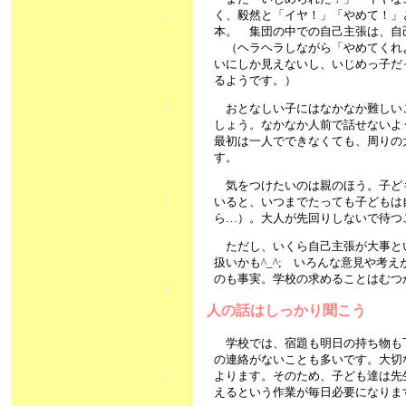
く、毅然と「イヤ！」「やめて！」
本。 集団の中での自己主張は、自
（ヘラヘラしながら「やめてくれ
いにしか見えないし、いじめっ子だ
るようです。）
おとなしい子にはなかなか難しい
しょう。なかなか人前で話せないよ
最初は一人でできなくても、周りの
す。
気をつけたいのは親のほう。子ど
いると、いつまでたっても子どもは
ら…）。大人が先回りしないで待つ
ただし、いくら自己主張が大事と
扱いかも^_^; いろんな意見や考
のも事実。学校の求めることはむ
人の話はしっかり聞こう
学校では、宿題も明日の持ち物も
の連絡がないことも多いです。大切
よります。そのため、子ども達は先
えるという作業が毎日必要になりま