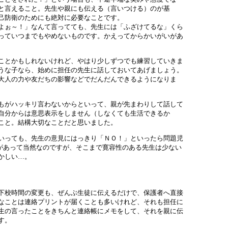
と言えること。先生や親にも伝える（言いつける）のが基
己防衛のためにも絶対に必要なことです。
よぉ～！」なんて言ってても、先生には「ふざけてるな」くら
っていつまでもやめないものです。かえってからかいがいがあ
ことかもしれないけれど、やはり少しずつでも練習していきま
うな子なら、始めに担任の先生に話しておいてあげましょう。
大人の力や友だちの影響などでだんだんできるようになりま
もがハッキリ言わないからといって、親が先まわりして話して
自分からは意思表示をしません（しなくても生活できるか
こと。結構大切なことだと思いました。
いっても、先生の意見にはっきり「ＮＯ！」といったら問題児
えがあって当然なのですが、そこまで寛容性のある先生は少ない
つかしい…。
下校時間の変更も、ぜんぶ生徒に伝えるだけで、保護者へ直接
なことは連絡プリントが届くことも多いけれど、それも担任に
生の言ったことをきちんと連絡帳にメモをして、それを親に伝
す。