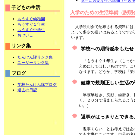
本当に必要な生活準備（生き
子どもの生活
入学のための生活準備（説明
もうすぐ幼稚園
もうすぐ１年生
入学説明会で配布される資料には
もうすぐ中学生
よって多少の違いはあるようですが
おけいこ
います。
リンク集
学校への期待感をもたせ
たんけん隊リンク集
「もうすぐ１年生よ（しっか
ユーザーリンク集
えめにしてほしいものです。こ
なります。どうか、学校は「楽
ブログ
健康で規則正しい生活の
学校たんけん隊ブログ
過去の日記
早寝早起き、洗顔、歯磨き、
く、２０分で済ませられるよう
い。）
返事がはっきりとできる
返事くらい…とお考えではあ
ても大事なことです。自分の名