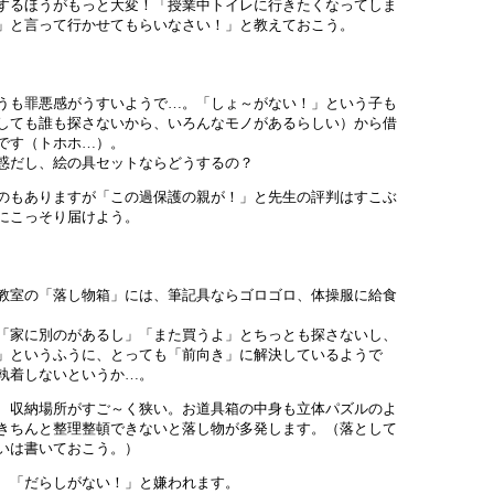
するほうがもっと大変！「授業中トイレに行きたくなってしま
」と言って行かせてもらいなさい！」と教えておこう。
うも罪悪感がうすいようで…。「しょ～がない！」という子も
しても誰も探さないから、いろんなモノがあるらしい）から借
です（トホホ…）。
惑だし、絵の具セットならどうするの？
のもありますが「この過保護の親が！」と先生の評判はすこぶ
間にこっそり届けよう。
教室の「落し物箱」には、筆記具ならゴロゴロ、体操服に給食
「家に別のがあるし」「また買うよ」とちっとも探さないし、
」というふうに、とっても「前向き」に解決しているようで
執着しないというか…。
、収納場所がすご～く狭い。お道具箱の中身も立体パズルのよ
きちんと整理整頓できないと落し物が多発します。（落として
いは書いておこう。）
、「だらしがない！」と嫌われます。