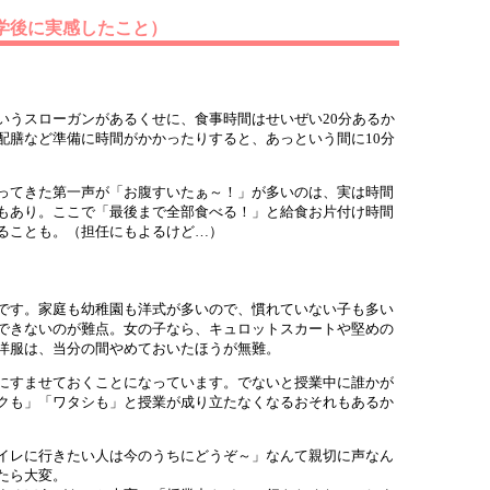
学後に実感したこと）
いうスローガンがあるくせに、食事時間はせいぜい20分あるか
配膳など準備に時間がかかったりすると、あっという間に10分
ってきた第一声が「お腹すいたぁ～！」が多いのは、実は時間
もあり。ここで「最後まで全部食べる！」と給食お片付け時間
ることも。（担任にもよるけど…）
です。家庭も幼稚園も洋式が多いので、慣れていない子も多い
できないのが難点。女の子なら、キュロットスカートや堅めの
い洋服は、当分の間やめておいたほうが無難。
にすませておくことになっています。でないと授業中に誰かが
クも」「ワタシも」と授業が成り立たなくなるおそれもあるか
イレに行きたい人は今のうちにどうぞ～」なんて親切に声なん
たら大変。