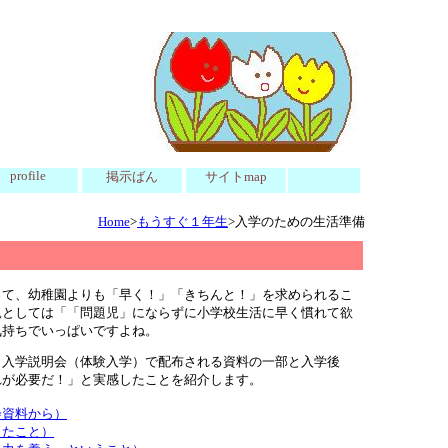
profile
掲示ばん
サイトmap
Home
>
もうすぐ１年生
>入学のための生活準備
って、幼稚園よりも「早く！」「きちんと！」を求められるこ
親としては「「問題児」にならずに小学校生活に早く慣れて欲
気持ちでいっぱいですよね。
、入学説明会（体験入学）で配布される資料の一部と入学後
れが必要だ！」と実感したことを紹介します。
会資料から）
じたこと）