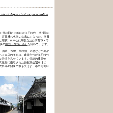
site of Japan - historic preservation
中心部の旧市街地には江戸時代中期以降に
す。富田林の名前の由来にもなった、富田
土真宗）を中心に宗教自治自衛都市・寺
状の
町割（都市計画）
を留めています。
米、酒造、木綿、菜種油、木材などの商品
れる大店の商家は、建築年代が江戸時代
な表情を見せています。伝統的建築物
文化財に指定された
仲村家住宅
をはじ
成長期の開発の波も受けず、寺内町地区