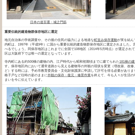
日本の道百選・城之門筋
重要伝統的建造物群保存地区に選定
地元自治体の学術調査や、その後の住民の協力による地道な
町並み保存運動
が実を結ん
内町は、1997年（平成9年）に国から重要伝統的建造物群保存地区に選定されました。
べるでしょう。同保存地区はこれまでに全国で108地区（2014年5月時点）が選定さ
区は大阪府下では唯一の選定となっています。
寺内町にある約500棟の建物の内、江戸時代から昭和初期頃までに建てられた
181棟の
す。保存地区内において通常道路から見える建物等の外観の現状を変更（増改築、改修
ど）する時には、予め市教育委員会・文化財保護課に申請して許可を得る必要がありま
格子戸など往時の姿のままに
外観の保存・復元・修景作業
を終えて、今も人々が生活の
まいを今に伝えています。