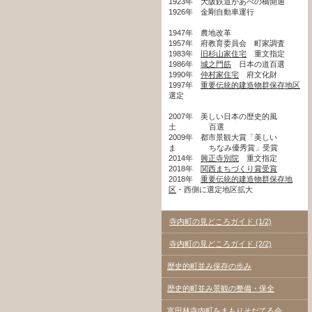
1923年 大阪鉄道があべの橋開通
1926年 金剛自動車運行
1947年 農地改革
1957年 府教育委員会 町家調査
1983年
旧杉山家住宅
重文指定
1986年
城之門筋
日本の道百選
1990年
仲村家住宅
府文化財
1997年
重要伝統的建造物群保存地区
選定
2007年 美しい日本の歴史的風
土 百選
2009年 都市景観大賞「美しい
ま ちなみ優秀賞」受賞
2014年
興正寺別院
重文指定
2018年
関西まちづくり賞受賞
2018年
重要伝統的建造物群保存地
区
・西側に選定地区拡大
寺内町の見どころガイド (1/2)
寺内町の見どころガイド (2/2)
歴史的町並み保存の歩み
歴史的町並み景観の整備・保全
富田林寺内町をまもりそだてる会