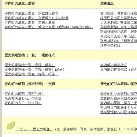
寺内町の成立と歴史
歴史逸話
寺内町の成立と歴史 宗教自治都市
吉田松陰 仲村家に滞
寺内町の成立と歴史 在郷町としての発展
桜田門外の変と富田林
寺内町の成立と歴史 繁栄と衰退
大久保利通が杉山邸に
寺内町の成立と歴史 繁栄と衰退（昭和40・50年代の頃）
郡役所新築に対する葛
富田林開発記念碑 興
木沢与平氏の「年代記
富田林駅前の「楠氏遺
浄谷寺の釣鐘
歴史的建造物（一覧）・建築様式
歴史的建造物一覧（寺院・町家）
寺内町の建築様式
歴史的建造物一覧（寺院・町家）(続き)
寺内町の建築様式（続
歴史的建造物一覧表（寺院・町家）
寺内町の町割（都市計画）・交通
歴史的町並み景観の保
寺内町の町割（都市計画
）
歴史的町並み景観の保
東高野街道と石川の舟運
歴史的町並み景観の保
寺内町の入口（街道口）
寺内町の景観（保存・
富田林寺内町をまもり
地域活性化への取り組
「カラー 歴史の町並」
（文・那谷敏郎 写真・橋本治朗、淡交社刊、1975年