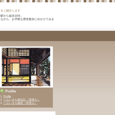
）をご紹介します
駅から徒歩10分。
りながら、お手軽な歴史散歩に出かけてみま
。
Profile
1.
Profile
2.
じないまち探訪記（管理人）
3
.
じないまち随想（管理人）