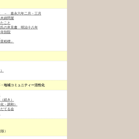
在 － 嘉永六年二月・三月
の木綿問屋
来たこと
原氏の意見書 明治十八年
正寺別院
」
跡里程標」
き）
存・地域コミュニティー活性化
存
存（続き）
美化・調和）
そだてる会
み
初版）