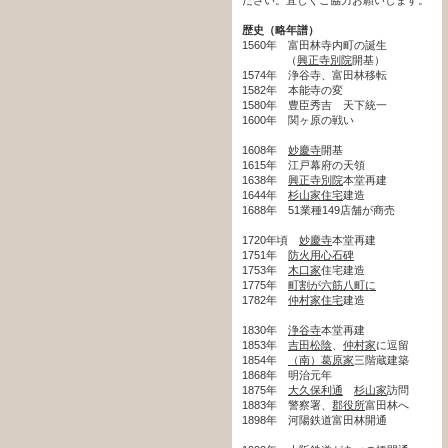
歴史（略年譜）
1560年 富田林寺内町の誕生
（
興正寺別院
開基）
1574年 浄谷寺、富田林移転
1582年 本能寺の変
1580年 豊臣秀吉 天下統一
1600年 関ヶ原の戦い
1608年
妙慶寺
開基
1615年 江戸幕府の天領
1638年
興正寺別院
本堂再建
1644年
杉山家住宅
建造
1688年 51業種149店舗が商売
1720年頃
妙慶寺
本堂再建
1751年
防火用心石碑
1753年
木口家
住宅建造
1775年
町割が六筋八町に
1782年
仲村家住宅
建造
1830年
浄谷寺
本堂再建
1853年
吉田松陰
、
仲村家
に逗留
1854年
（南）葛原家
三階蔵建築
1868年 明治元年
1875年
大久保利通
杉山家
訪問
1883年 警察署、
郡役所
富田林へ
1898年 河陽鉄道富田林開通