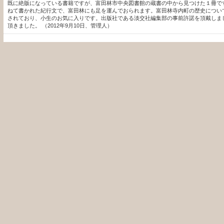
既に絶版になっている書籍ですが、富田林市中央図書館の蔵書の中から見つけた１冊で
ねて書かれた紀行文で、富田林にも足を運んでおられます。富田林寺内町の歴史につい
されており、小生のお気に入りです。出版社である淡交社編集部の事前許諾を頂戴しま
頂きました。 （2012年9月10日、管理人）