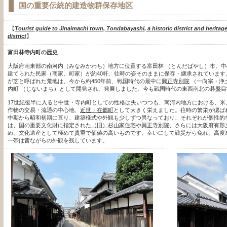
国の重要伝統的建造物群保存地区
【
Tourist guide to Jinaimachi town, Tondabayashi, a historic district and heritage 
district
】
富田林寺内町の歴史
大阪府南東部の南河内（みなみかわち）地方に位置する富田林 （とんだばやし）市。
建てられた民家（商家、町家）が約40軒、往時の姿そのままに保存・継承されていま
が芝と呼ばれた荒地は、今から約450年前、戦国時代の最中に
興正寺別院
（一向宗・浄
内町 （じないまち）として開発され、発展しました。今も戦国時代の東西南北の碁盤目
17世紀後半に入ると中世・寺内町としての性格は失いつつも、南河内地方における、
作物の交易・流通の中心地、
近世・在郷町
として大きく栄えました。往時の繁栄が偲ば
中期から昭和初期に亘り、建築様式や外観も少しずつ異なっており、それぞれが個性的
は、国の重要文化財に指定された
（旧）杉山家住宅
や
興正寺別院
、さらには大阪府有形
め、文化遺産として極めて貴重で価値の高いものです。幸いにして戦災から免れ、高度
一帯は昔ながらの外観を残しています。