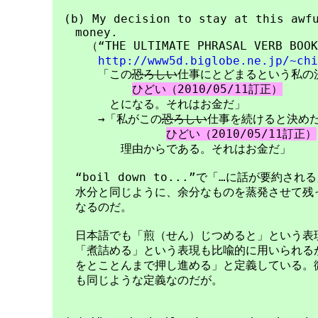
　(b) My decision to stay at this awfu
　　money.

　　　（“THE ULTIMATE PHRASAL VERB BOOK 
http://www5d.biglobe.ne.jp/~chi
　　　　「この
恐ろしい
仕事にとどまるという私の
ひどい（2010/05/11訂正）
　　　　　とになる。それはお金だ」

　　　　→「私がこの
恐ろしい
仕事を続けると決めた
ひどい（2010/05/11訂正）
　　　　　　理由からである。それはお金だ」

　　“boil down to...”で「…に話が要約さ
　　水分と同じように、余分なものを蒸発させて残った
　　なるのだ。

　　日本語でも「煎（せん）じつめると」という表現
　　「煮詰める」という表現も比喩的に用いられる
　　をとことんまで押し進める」と定義している。微
　　も同じような定義なのだが。
