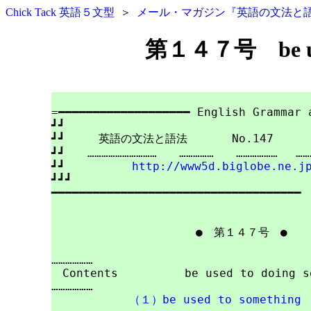
Chick Tack 英語５文型
＞
メール・マガジン『英語の文法と
第１４７号 be used
=━━━━━━━━━━━━━━━━━━━ English Grammar a
┛┛

┛┛　　　英語の文法と語法　　　　No.147　　　　201
┛┛　　…………………………　　……………　　……………… 　………
┛┛　　　　　　
http://www5d.biglobe.ne.j
┛┛┛

━━━━━━━━━━━━━━━━━━━━━━━━━━━━━━━━━━━━

　　　　　　　　　　　　　●　
第１４７号
　●

………………

　Contents　　　　　　be used to doing so
………………

（１）be used to something