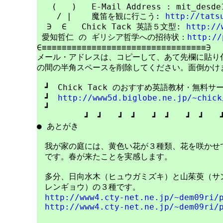
   (   )   E-Mail Address : mit_desde1
    / |    魔笛を観に行こう: 
http://tats
  ∋  ∈   Chick Tack 英語５文型: 
http://
 愛知哲仁 の ギリシア哲学への招待状：
http://
∈≡≡≡≡≡≡≡≡≡≡≡≡≡≡≡≡≡≡≡≡≡≡≡≡≡≡≡≡≡≡≡≡≡∋

メール・アドレスは、コピーして、あて先欄に貼り付けて
の間の半角スペースを削除してください。面倒かけま
　┛　Chick Tack のおすすめ英語教材・無料サ
　┛　
http://www5d.biglobe.ne.jp/~chick
　┛　　　　　　　　　　　　　　　　　　　　　　
　　　　　　┛　┛　　┛　┛　　┛　┛　　┛　┛　　┛
● あとがき

　我が家の庭には、黄色い花が３種類、花を咲かせて
　です。春が来たことを実感します。

　多分、日向水木（ヒュウガミズキ）と山茱萸（サン
　レンギョウ）の３種です。

http://www4.cty-net.ne.jp/~dem09ri/
http://www4.cty-net.ne.jp/~dem09ri/