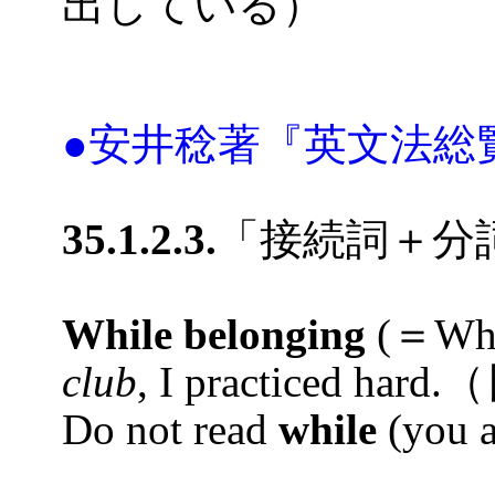
出している）
●安井稔著『英文法総
35.1.2.3.
「接続詞＋分
While belonging
(＝Whil
club
, I practiced h
Do not read
while
(you 