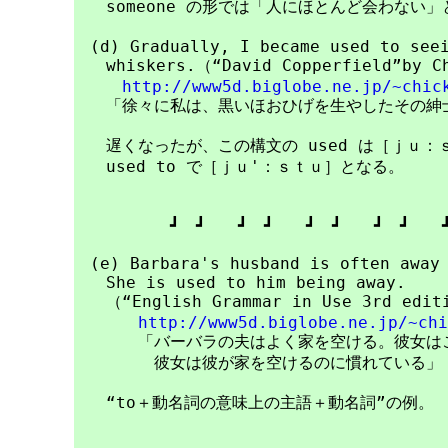
　　someone の形では「人にほとんど会わない」
　(d) Gradually, I became used to seei
　　whiskers.（“David Copperfield”by Ch
http://www5d.biglobe.ne.jp/~chic
　　「徐々に私は、黒いほおひげを生やしたその紳士
　　遅くなったが、この構文の used は［ｊｕ：
　　used to で［ｊｕ'：ｓｔｕ］となる。

　　　　　　┛　┛　　┛　┛　　┛　┛　　┛　┛　　┛
　(e) Barbara's husband is often away 
　　She is used to him being away.

　　（“English Grammar in Use 3rd editi
http://www5d.biglobe.ne.jp/~chi
　　　　「バーバラの夫はよく家を空ける。彼女はこ
　　　　　彼女は彼が家を空けるのに慣れている」

　　“to＋動名詞の意味上の主語＋動名詞”の例。
