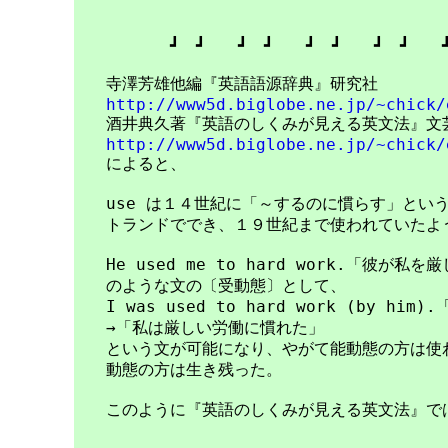
　　　　　　┛　┛　　┛　┛　　┛　┛　　┛　┛　　┛
　　寺澤芳雄他編『英語語源辞典』研究社

http://www5d.biglobe.ne.jp/~chick/
　　酒井典久著『英語のしくみが見える英文法』文芸
http://www5d.biglobe.ne.jp/~chick/
　　によると、

　　use は１４世紀に「～するのに慣らす」という
　　トランドででき、１９世紀まで使われていたよう
　　He used me to hard work.「彼が私
　　のような文の〔受動態〕として、

　　I was used to hard work (by h
　　→「私は厳しい労働に慣れた」

　　という文が可能になり、やがて能動態の方は使わ
　　動態の方は生き残った。

　　このように『英語のしくみが見える英文法』では