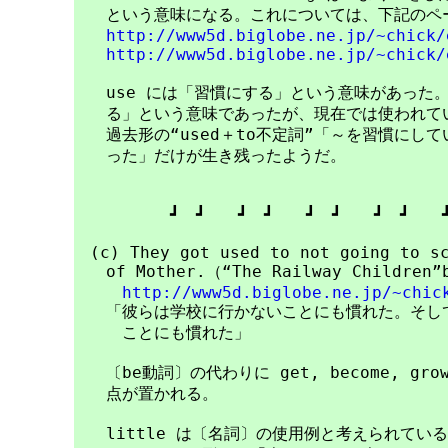
　　という意味になる。これについては、下記のペー
http://www5d.biglobe.ne.jp/~chick/
http://www5d.biglobe.ne.jp/~chick/
　　use には「習慣にする」という意味があった。
　　る」という意味であったが、現在では使われてい
　　過去形の“used＋to不定詞”「～を習慣にして
　　った」だけが生き残ったようだ。

　　　　　　┛　┛　　┛　┛　　┛　┛　　┛　┛　　┛
　(c) They got used to not going to sc
　　of Mother.（“The Railway Children”b
http://www5d.biglobe.ne.jp/~chic
　　「彼らは学校に行かないことにも慣れた。そして
　　　ことにも慣れた」

　　〔be動詞〕の代わりに get, become, g
　　点が置かれる。

　　little は〔名詞〕の使用例と考えられているもの