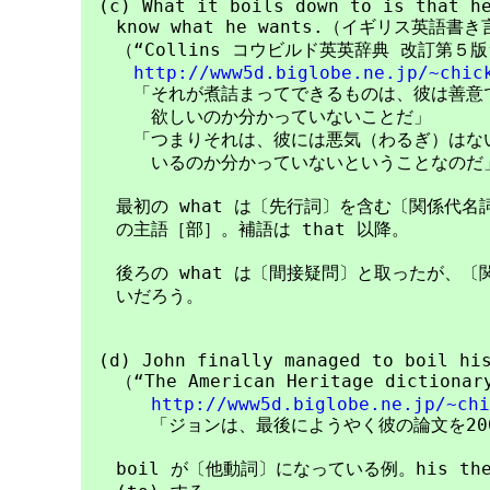
　(c) What it boils down to is that he
　　know what he wants.（イギリス英語書き
　　（“Collins コウビルド英英辞典 改訂第５
http://www5d.biglobe.ne.jp/~chic
　　　「それが煮詰まってできるものは、彼は善意で
　　　　欲しいのか分かっていないことだ」

　　　「つまりそれは、彼には悪気（わるぎ）はない
　　　　いるのか分かっていないということなのだ」
　　最初の what は〔先行詞〕を含む〔関係代名詞〕
　　の主語［部］。補語は that 以降。

　　後ろの what は〔間接疑問〕と取ったが、〔
　　いだろう。

　(d) John finally managed to boil his
　　（“The American Heritage dictionary
http://www5d.biglobe.ne.jp/~chi
　　　　「ジョンは、最後にようやく彼の論文を20
　　boil が〔他動詞〕になっている例。his the