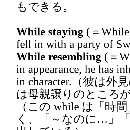
もできる。
While staying
(＝While
fell in with a party 
While resembling
(＝Wh
in appearance, he has in
in character.
は母親譲りのところ
（この while は
く、「～なのに…」