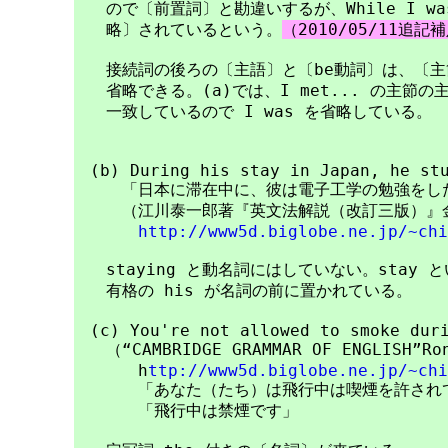
　　ので〔前置詞〕と勘違いするが、While I was w
　　略〕されているという。
（2010/05/11追記
　　接続詞の後ろの〔主語〕と〔be動詞〕は、〔主
　　省略できる。(a)では、I met... の主節の主語
　　一致しているので I was を省略している。

　(b) During his stay in Japan, he stu
　　　「日本に滞在中に、彼は電子工学の勉強をした
　　　（江川泰一郎著『英文法解説（改訂三版）』金
http://www5d.biglobe.ne.jp/~chi
　　staying と動名詞にはしていない。stay 
　　有格の his が名詞の前に置かれている。

　(c) You're not allowed to smoke duri
　　（“CAMBRIDGE GRAMMAR OF ENGLISH”Ron
　　　　h
ttp://www5d.biglobe.ne.jp/~chi
　　　　「あなた（たち）は飛行中は喫煙を許されて
　　　　「飛行中は禁煙です」
