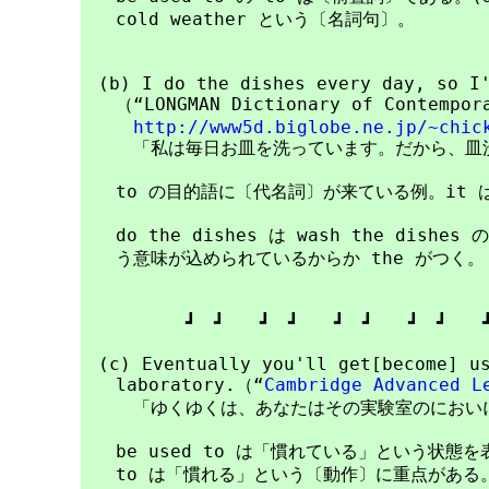
　　cold weather という〔名詞句〕。

　(b) I do the dishes every day, so I'
　　（“LONGMAN Dictionary of Contempora
http://www5d.biglobe.ne.jp/~chic
　　　「私は毎日お皿を洗っています。だから、皿洗
　　to の目的語に〔代名詞〕が来ている例。it は do
　　do the dishes は wash the dis
　　う意味が込められているからか the がつく。

　　　　　　┛　┛　　┛　┛　　┛　┛　　┛　┛　　┛
　(c) Eventually you'll get[become] u
　　laboratory.（“
Cambridge Advanced L
　　　「ゆくゆくは、あなたはその実験室のにおいに
　　be used to は「慣れている」という状態を表し、g
　　to は「慣れる」という〔動作〕に重点がある。