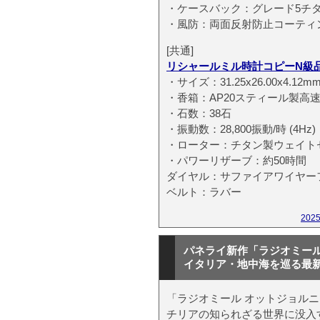
・ケースバック：グレード5チ
・風防：両面反射防止コーティ
[共通]
リシャールミル時計コピーN級
・サイズ：31.25x26.00x4.12m
・香箱：AP20スティール製高
・石数：38石
・振動数：28,800振動/時 (4Hz)
・ローター：チタン製ウェイト
・パワーリザーブ：約50時間
ダイヤル：サファイアワイヤーフレ
ベルト：ラバー
202
パネライ新作「ラジオミール
イタリア・地中海を巡る最
「ラジオミール オットジョルニ
チリアの知られざる世界に没入