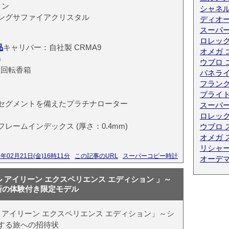
タン
シャネル
ングサファイアクリスタル
ディオ
スーパ
ロレック
品
キャリバー：自社製 CRMA9
オメガ 
m
ウブロ 
速回転香箱
パネライ
フランク
ブライ
セグメントを備えたプラチナローター
スーパー
ロレック
ームインデックス (厚さ：0.4mm)
ウブロ 
オメガ 
リシャー
5年02月21日(金)16時11分
この記事のURL
スーパーコピー時計
オーデ
 アイリーン エクスペリエンス エディション 」～
新の体験付き限定モデル
 アイリーン エクスペリエンス エディション」～シ
する旅への招待状