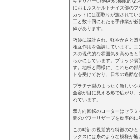
キャリバーCRMA9の極限的な
におよぶスケルトナイズ部のフ
カットには面取りが施されてい
工と数十回にわたる手作業が必
値があります。
巧妙に設計され、軽やかさと透
相互作用を強調しています。エ
スの現代的な雰囲気を高めると
らかにしています。ブリッジ裏
す。地板と同様に、これらの部
トを受けており、日常の過酷な
プラチナ製のまったく新しいシ
全容が目に見える形で広がり、
れています。
双方向回転のローターはセラミ
間のパワーリザーブを効率的に
この時計の視覚的な特徴のひと
ックスには糸のような模様が施