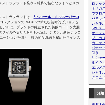
ク エクストラフラット発表～純粋で精密なラインとメカ
ロレッ
オメガス
ウブロス
 エクストラフラットは、
リシャール・ミルスーパーコ
パネラ
コレクションのRM 016の新たな芸術的ビジョンを
シャネ
モデルは、ブランドの確立された美的コードを大胆
IWCス
タイルを貫いたRM 16-02は、チタンと新色テラコ
オーデ
リエーションを備え、技術的な洗練を秘めたラインの
ブルガ
カルテ
パテッ
引き
リシャ
ルイヴ
エルメ
シャネ
クロム
分類
東北大