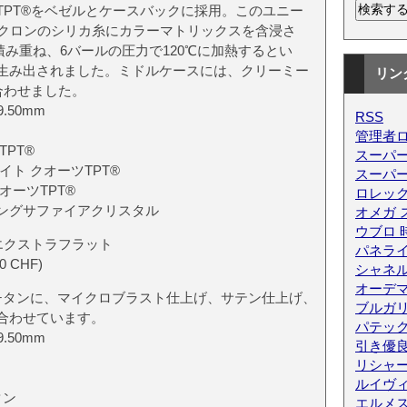
TPT®をベゼルとケースバックに採用。このユニー
ミクロンのシリカ糸にカラーマトリックスを含浸さ
積み重ね、6バールの圧力で120℃に加熱するとい
生み出されました。ミドルケースには、クリーミー
リン
合わせました。
9.50mm
RSS
管理者
PT®
スーパー
ト クオーツTPT®
スーパ
オーツTPT®
ロレック
ングサファイアクリスタル
オメガ 
ウブロ 
 エクストラフラット
パネライ
 CHF)
シャネ
オーデ
チタンに、マイクロブラスト仕上げ、サテン仕上げ、
ブルガリ
合わせています。
パテッ
9.50mm
引き優
リシャ
ルイヴィ
タン
エルメス