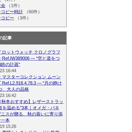
大会
（1件）
ーコピー時計
（60件）
ーコピー
（3件）
の記事
パイロットウォッチ クロノグラフ
Ref.IW389006 — “空と道をつ
鉄の計器”
23 16:44
 マスターコレクション ムーン
ef.L2.918.4.78.3 — “月の静け
つ、大人の品格
23 16:42
6年秋冬おすすめ】レザーストラッ
首を温める”3本｜オメガ・パネ
ゼニスが贈る、秋の装いに寄り添
な一本
19 15:26