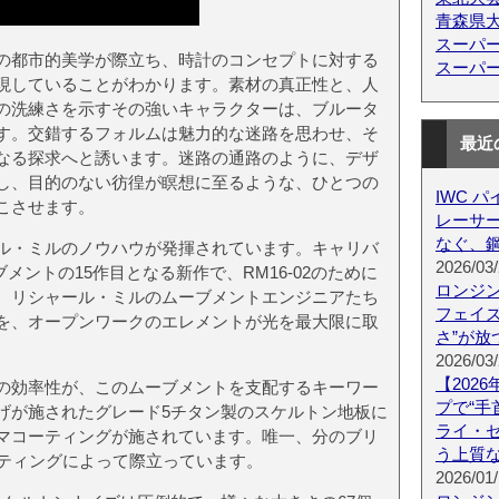
青森県
スーパ
の都市的美学が際立ち、時計のコンセプトに対する
スーパ
現していることがわかります。素材の真正性と、人
の洗練さを示すその強いキャラクターは、ブルータ
す。交錯するフォルムは魅力的な迷路を思わせ、そ
最近
なる探求へと誘います。迷路の通路のように、デザ
し、目的のない彷徨が瞑想に至るような、ひとつの
IWC 
こさせます。
レーサー 
なぐ、鋼
ル・ミルのノウハウが発揮されています。キャリバ
2026/03/
ブメントの15作目となる新作で、RM16-02のために
ロンジン
。リシャール・ミルのムーブメントエンジニアたち
フェイズ R
を、オープンワークのエレメントが光を最大限に取
さ”が放
。
2026/03/
【202
の効率性が、このムーブメントを支配するキーワー
プで“手
げが施されたグレード5チタン製のスケルトン地板に
ライ・
マコーティングが施されています。唯一、分のブリ
う上質
ーティングによって際立っています。
2026/01/