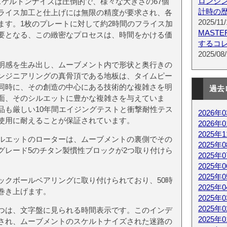
ロンジ
スケルトンナイズは圧倒的で、様々な大きさの67個
計時の
ライス加工と仕上げには無限の精度が要求され、各
2025/11/
ます。1枚のプレートに対して約2時間のフライス加
MAST
要となる、この緻密なプロセスは、時間をかける価
するコ
2025/08/
明感を生み出し、ムーブメント内で形状と奥行きの
ンジニアリングの真骨頂である地板は、タイムピー
同時に、その創造の中心にある技術的な複雑さを明
過去
面、そのシルエットに豊かな複雑さを与えていま
品も厳しい10年間エイジングテストと衝撃耐性テス
2026年
使用に耐えることが保証されています。
2026年
2025年
ルエットのローターは、ムーブメントの裏側でその
2025年
グレード5のチタン製慣性ブロックが2つ取り付けら
2025年
2025年
2025年
ックボールベアリングに取り付けられており、50時
2025年
巻き上げます。
2025年
2025年
つは、文字盤に見られる時間表示です。このインデ
2025年
され、ムーブメントのスケルトナイズされた迷路の