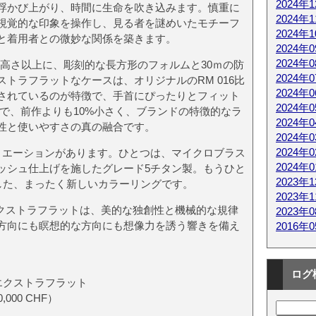
2024年
浮かび上がり、時間に生命を吹き込みます。慎重に
2024年
視覚的な印象を操作し、見る者を謎めいたモチーフ
2024年
と着用者との微妙な関係を築きます。
2024年
2024年
術の高さ以上に、彫刻的な長方形のフォルムと30ｍの防
2024年
トラフラットなケースは、オリジナルのRM 016比
2024年
されているのが特徴で、手首にぴったりとフィット
2024年
65mmで、前作よりも10%小さく、ブランドの特徴的なラ
2024年
性と使いやすさの真の融合です。
2024年
2024年
リエーションがあります。ひとつは、マイクロブラス
2024年
ッシュ仕上げを施したグレード5チタン製。もうひと
2023年
®した、まったく新しいカラーリングです。
2023年
ク エクストラフラットは、美的な独創性と機械的な規律
2023年
方向にも瞑想的な方向にも想像力を誘う響きを備え
2016年
ログ
 エクストラフラット
00 CHF）