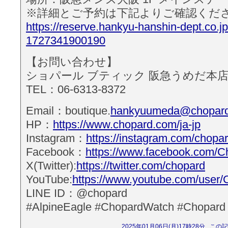
※詳細とご予約は下記よりご確認くだ
https://reserve.hankyu-hanshin-dept.co.jp
1727341900190
【お問い合わせ】
ショパール ブティック 阪急うめだ本
TEL：06-6313-8372
Email：boutique.
hankyuumeda@chopard
HP：
https://www.chopard.com/ja-jp
Instagram：
https://instagram.com/chopar
Facebook：
https://www.facebook.com/
X(Twitter):
https://twitter.com/chopard
YouTube:
https://www.youtube.com/user/C
LINE ID：@chopard
#AlpineEagle #ChopardWatch #Chopard
2025年01月06日(月)17時28分
この記