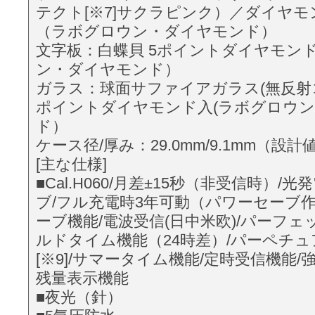
テクト[※7]サクラピンク）／ダイヤ
（ラボグロウン・ダイヤモンド）
文字板：白蝶貝 5ポイントダイヤモン
ン・ダイヤモンド）
ガラス：球面サファイアガラス(無反射
ポイントダイヤモンド入(ラボグロウ
ド）
ケース径/厚み：29.0mm/9.1mm（設計
[主な仕様]
■Cal.H060/月差±15秒（非受信時）/
ブ/フル充電時3年可動（パワーセーブ作
ーブ機能/電波受信(日中米欧)/パーフェッ
ルドタイム機能（24時差）/パーペチ
[※9]/サマータイム機能/定時受信機能/
残量表示機能
■夜光（針）