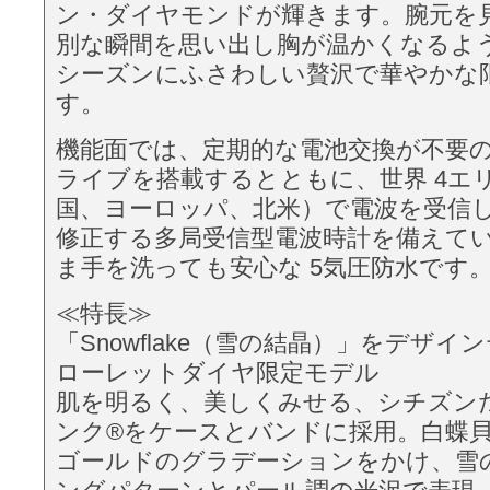
ン・ダイヤモンドが輝きます。腕元を
別な瞬間を思い出し胸が温かくなるよ
シーズンにふさわしい贅沢で華やかな
す。
機能面では、定期的な電池交換が不要
ライブを搭載するとともに、世界 4エ
国、ヨーロッパ、北米）で電波を受信
修正する多局受信型電波時計を備えて
ま手を洗っても安心な 5気圧防水です
≪特⻑≫
「Snowflake（雪の結晶）」をデザ
ローレットダイヤ限定モデル
肌を明るく、美しくみせる、シチズン
ンク®をケースとバンドに採用。白蝶
ゴールドのグラデーションをかけ、雪