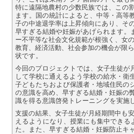
特に遠隔地農村の少数⺠族では、この
ます。国の統計によると、中等・高等
⼦の中途退学率は上昇傾向にあり、そ
早すぎる結婚や妊娠があげられます。
ー不平等な社会文化規範が根強く、女
教育、経済活動、社会参加の機会が限
状です。
今回のプロジェクトでは、女⼦生徒が
して学校に通えるよう学校の給水・衛
⼦どもたちおよび保護者・地域住⺠の
の意識を高め、早すぎる結婚・妊娠の
識を得る意識啓発トレーニングを実施
支援の結果、女⼦生徒が月経期間中も
えるようになり、授業にも集中できる
た。また、早すぎる結婚・妊娠防止キ