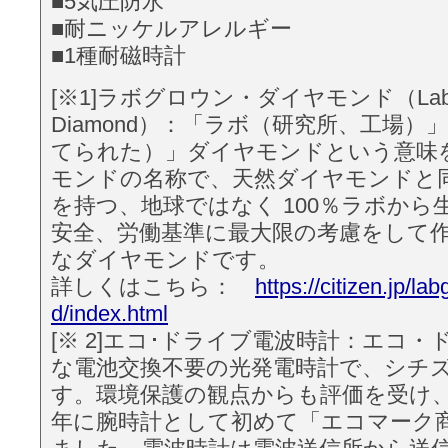
■5気圧防水
■耐ニッケルアレルギー
■1種耐磁時計
[※1]ラボグロウン・ダイヤモンド（Lab-
Diamond）：「ラボ（研究所、工場）
てられた）」ダイヤモンドという意味
モンドの名称で、天然ダイヤモンドと
を持つ、地球ではなく 100％ラボから
安全、労働基準に最大限の考慮をして
なダイヤモンドです。
詳しくはこちら：
https://citizen.jp/la
d/index.html
[※ 2]エコ･ドライブ電波時計：エコ
な電池交換不要の光発電時計で、シチ
す。環境保護の観点からも評価を受け、日
年に腕時計として初めて「エコマーク