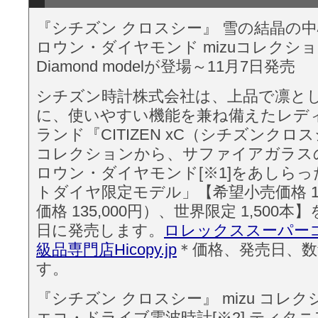
『シチズン クロスシー』 雪の結晶の
ロウン・ダイヤモンド mizuコレクションか
Diamond modelが登場～11月7日発売
シチズン時計株式会社は、上品で凛と
に、使いやすい機能を兼ね備えたレデ
ランド『CITIZEN xC（シチズンクロス
コレクションから、サファイアガラス
ロウン・ダイヤモンド[※1]をあしら
トダイヤ限定モデル」【希望小売価格 14
価格 135,000円）、世界限定 1,500本】を
日に発売します。
ロレックススーパーコ
級品専門店Hicopy.jp
＊価格、発売日、
す。
『シチズン クロスシー』 mizu コレク
エコ・ドライブ電波時計[※2] ティタニ