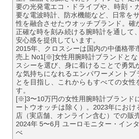
要の光発電エコ・ドライブや、時刻・
要な電波時計、防水機能など、日常を
性を融合させたウオッチブランド。確
正確な時を刻み続ける腕時計を通して
安心感を提供しています。
2015年、クロスシーは国内の中価格帯
売上 No1[※]女性用腕時計ブランドと
スシーを選び、身に着けることで勇気
な気持ちになれるエンパワーメントブ
とを目指し、これからもすべての女性
す。
[※]3〜10万円の女性用腕時計ブラン
ートウオッチは除く）。2023年におけ
店（実店舗、オンライン含む）での販
2024年 5〜6月 ユーロモニター・イ
べ