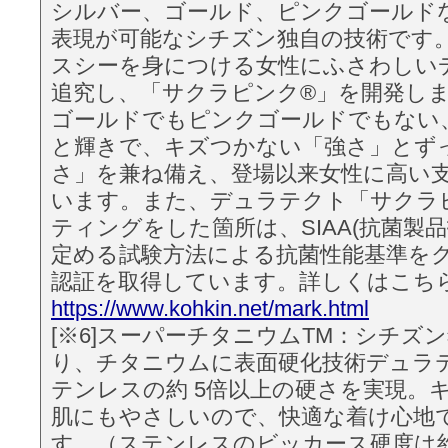
シルバー、ゴールド、ピンクゴールド
表現が可能なシチズン独自の技術です。2
スシーを身につける女性にふさわしい
追究し、「サクラピンク®」を開発し
ゴールドでもピンクゴールドでもない
と輝きで、キズつかない「強さ」とず
さ」を兼ね備え、登場以来女性に高い
います。また、デュラテクト「サクラ
ティングをした箇所は、SIAA(抗菌製
定める試験方法による抗菌性能基準をク
認証を取得しています。詳しくはこち
https://www.kohkin.net/mark.html
[※6]スーパーチタニウムTM：シチズ
り、チタニウムに表面硬化技術デュラ
テンレスの約 5倍以上の硬さを実現。
肌にもやさしいので、快適な着け心地
す。（ステンレスのビッカース硬度は約 