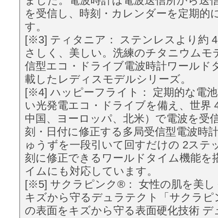
ました。電波時計は電波送信所から送
を受信し、時刻・カレンダーを定期的
す。
[※3] ティタニア： ステンレスより約 
さしく、美しい。洗練のチタニウムモ
信型エコ・ドライブ電波時計ワールド
載したレディスモデルシリーズ。
[※4] ハッピーフライト： 定期的な電
い光発電エコ・ドライブを備え、世界 
中国、ヨーロッパ、北米）で電波を受
刻・日付に修正する多局受信型電波時
ゅうずを一段引いて回すだけの 2ステ
刻に修正できるワールドタイム機能を
イムにも対応しています。
[※5] サクラピンク®： 女性の肌を美
キズから守るデュラテクト「サクラピ
の表面をキズから守る表面硬化技術 デ