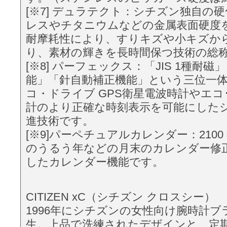
[※7] デュラテクト：シチズン独自の
レスやチタニウムなどの⾦属表面硬度
耐摩耗性により、すりキズや小キズか
り、素材の輝きを⻑時間保つ技術の総
[※8] パーフェックス：「JIS 1種耐
能」「針自動補正機能」という三位一
コ・ドライブ GPS衛星電波時計やエコ
計のより正確な時刻表示を可能にした
進技術です。
[※9]パーペチュアルカレンダー：2100 
のうるう年などの月末のカレンダー修
したカレンダー機能です。
CITIZEN xC（シチズン クロスシー）
1996年にシチズンの女性向け腕時計
生。上品で洗練されたデザインと、定