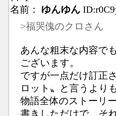
名前：
ゆんゆん
ID:r0C
>福哭傀のクロさん
あんな粗末な内容で
ございます。
ですが一点だけ訂正
ロット〟と言うより
物語全体のストーリ
書きしただけで、そ