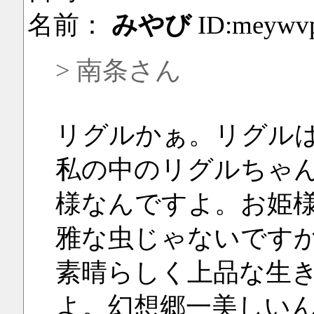
名前：
みやび
ID:meywv
> 南条さん
リグルかぁ。リグル
私の中のリグルちゃ
様なんですよ。お姫
雅な虫じゃないです
素晴らしく上品な生
よ。幻想郷一美しい