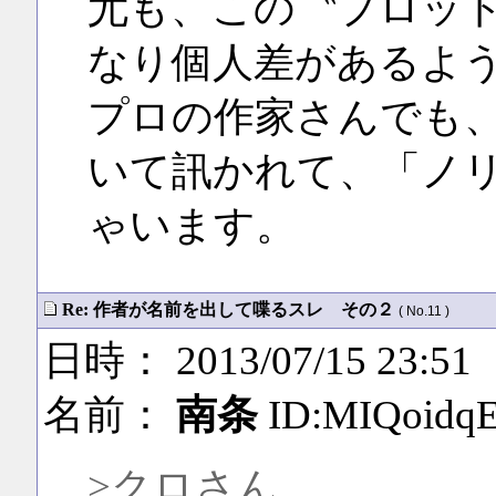
尤も、この〝プロッ
なり個人差があるよ
プロの作家さんでも
いて訊かれて、「ノ
ゃいます。
Re: 作者が名前を出して喋るスレ その２
( No.11 )
日時： 2013/07/15 23:51
名前：
南条
ID:MIQoidq
>クロさん