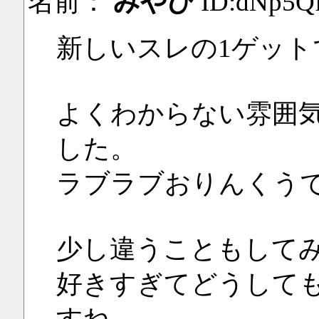
名前：
みやび
ID:dNp5Q
新しいスレの1ゲット
よくわからない雰囲
した。
ラブラブおりんくう
少し違うこともして
好きすぎてどうして
すね。