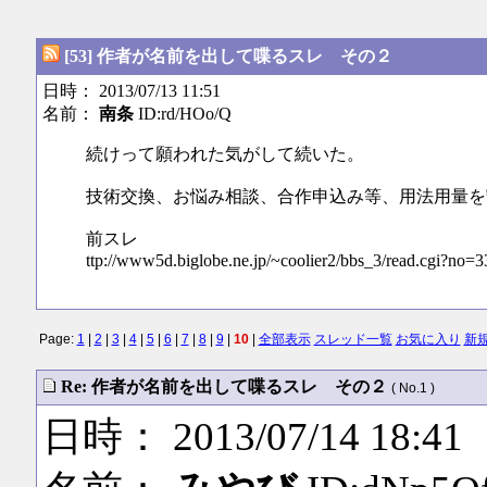
[53] 作者が名前を出して喋るスレ その２
日時： 2013/07/13 11:51
名前：
南条
ID:rd/HOo/Q
続けって願われた気がして続いた。
技術交換、お悩み相談、合作申込み等、用法用量を
前スレ
ttp://www5d.biglobe.ne.jp/~coolier2/bbs_3/read.cgi?no=3
Page:
1
|
2
|
3
|
4
|
5
|
6
|
7
|
8
|
9
|
10
|
全部表示
スレッド一覧
お気に入り
新
Re: 作者が名前を出して喋るスレ その２
( No.1 )
日時： 2013/07/14 18:41