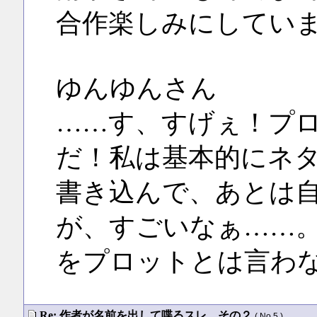
合作楽しみにしてい
ゆんゆんさん
……す、すげぇ！プ
だ！私は基本的にネ
書き込んで、あとは
が、すごいなぁ……
をプロットとは言わ
Re: 作者が名前を出して喋るスレ その２
( No.5 )