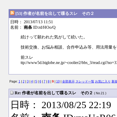
[53] 作者が名前を出して喋るスレ その２
日時： 2013/07/13 11:51
名前：
南条
ID:rd/HOo/Q
続けって願われた気がして続いた。
技術交換、お悩み相談、合作申込み等、用法用量を
前スレ
ttp://www5d.biglobe.ne.jp/~coolier2/bbs_3/read.cgi?no=3
Page:
1
|
2
|
3
|
4
|
5
|
6
|
7
|
8
|
9
|
10
|
全部表示
スレッド一覧
お気に入り
新
Re: 作者が名前を出して喋るスレ その２
( No.21 )
日時： 2013/08/25 22:19