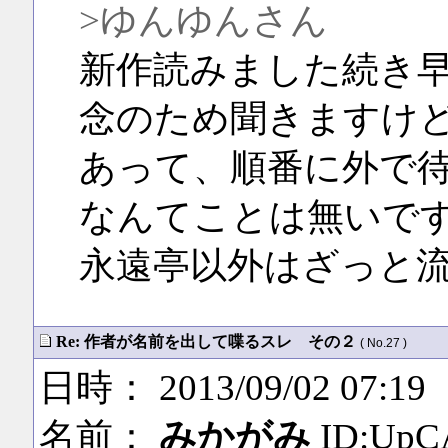
>ゆんゆんさん
新作読みました続き
念のため聞きますけ
あって、順番に外で
なんてことは無いで
永遠亭以外はざっと
Re: 作者が名前を出して喋るスレ その２
( No.27 )
日時： 2013/09/02 07:19
名前：
みかがみ
ID:UpCA