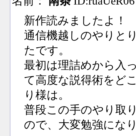
名前：
南条
ID:ruaUeR06
新作読みましたよ！
通信機越しのやりと
たです。
最初は理詰めから入
て高度な説得術をど
り様は。
普段この手のやり取
ので、大変勉強にな